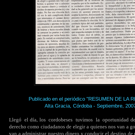
Publicado en el periódico "RESUMEN DE LA 
Alta Gracia, Córdoba - Septiembre, 200
.
Llegó
.
el día, los
.
cordobeses
.
tuvimos
.
la
.
oportunidad d
derecho como ciudadanos de elegir a quienes nos van a go
van a administrar nuestro dinero y conducir el destino de 