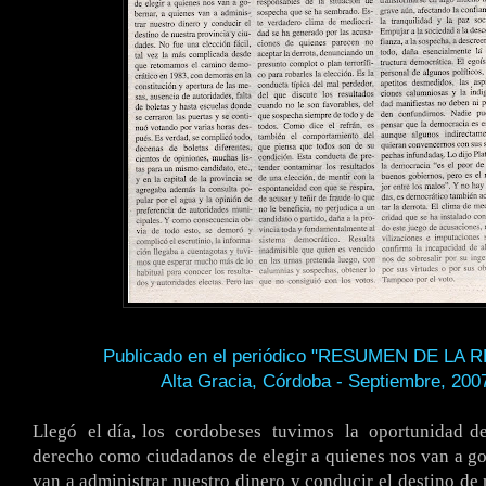
Publicado en el periódico "RESUMEN DE LA 
Alta Gracia, Córdoba - Septiembre, 200
.
Llegó
.
el día, los
.
cordobeses
.
tuvimos
.
la
.
oportunidad d
derecho como ciudadanos de elegir a quienes nos van a go
van a administrar nuestro dinero y conducir el destino de 