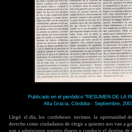
Publicado en el periódico "RESUMEN DE LA 
Alta Gracia, Córdoba - Septiembre, 200
.
Llegó
.
el día, los
.
cordobeses
.
tuvimos
.
la
.
oportunidad d
derecho como ciudadanos de elegir a quienes nos van a go
van a administrar nuestro dinero y conducir el destino de 