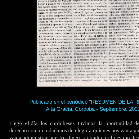
Publicado en el periódico "RESUMEN DE LA 
Alta Gracia, Córdoba - Septiembre, 200
.
Llegó
.
el día, los
.
cordobeses
.
tuvimos
.
la
.
oportunidad d
derecho como ciudadanos de elegir a quienes nos van a go
van a administrar nuestro dinero y conducir el destino de 