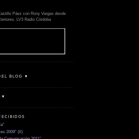
astillo Páez con Rony Vargas desde
xteriores, LV3 Radio Córdoba
DEL BLOG ▼
S▼
RECIBIDOS
ía"
es 2009" (II)
la Comunicación 2011"