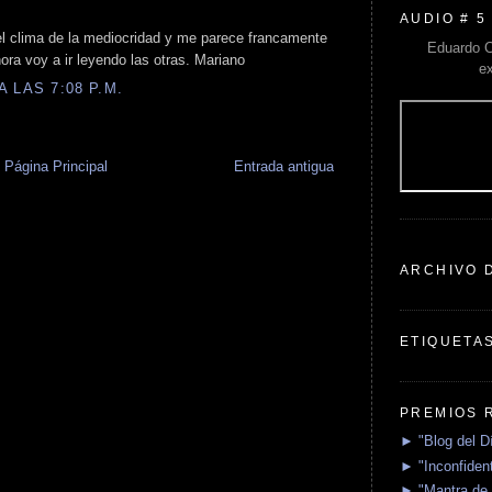
AUDIO # 5
el clima de la mediocridad y me parece francamente
Eduardo C
hora voy a ir leyendo las otras. Mariano
e
 LAS 7:08 P.M.
Página Principal
Entrada antigua
ARCHIVO 
ETIQUETA
PREMIOS 
► "Blog del D
► "Inconfident
► "Mantra de 