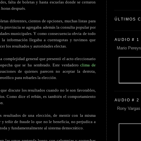
des, falta de boletas y hasta escuelas donde se cerraron
s horas después.
ÚLTIMOS 
etas diferentes, cientos de opciones, muchas listas para
e la provincia se agregaba además la consulta popular por
oridades municipales. Y como consecuencia obvia de todo
AUDIO # 1
, la información llegaba a cuentagotas y tuvimos que
er los resultados y autoridades electas.
Mario Pereyr
 la complejidad general que presentó el acto eleccionario
sospecha que se ha sembrado. Este verdadero
clima de
aciones de quienes parecen no aceptar la derrota,
rrorífico para robarles la elección.
l que discute los resultados cuando no le son favorables,
os. Como dice el refrán, es también el comportamiento
AUDIO # 2
ón.
Rony Vargas 
s resultados de una elección, de mentir con la misma
 y teñir de fraude lo que no le beneficia, no perjudica a
a toda y fundamentalmente al sistema democrático.
en las urnas pretenda luego con calumnias y sospechas