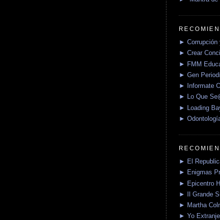
RECOMIEN
► Corrupción 
► Crear Conci
► FMM Educa
► Gen Periodí
► Informate O
► Lo Que S
► Loading Ba
► Odontologí
RECOMIEN
► El Republica
► Enigmas P
► Epicentro H
► Il Grande 
► Martha Col
► Yo Extranje