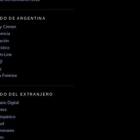
DO DE ARGENTINA
y Crimen
encia
ción
stico
n-Line
e@
y
a Forense
DO DEL EXTRANJERO
no Digital
ress
ispánico
Sud
menares
ro