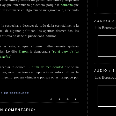
. Hay que tener mucha prudencia, porque la
ponzoña
que
de transformarse en algo mucho más grave aún, afectando
AUDIO # 3
a la sospecha, a descreer de todo daña esencialmente la
Luis Beresovs
al de algunos políticos, los apetitos desmedidos, las
anifiesta no debe ni puede confundirnos.
 es esto, aunque algunos indirectamente quieran
das. Lo dijo
Platón
, la democracia “
es el peor de los
s malos
”.
ceptar la derrota. El
clima de mediocridad
que se ha
AUDIO # 4
ones, movilizaciones e imputaciones sólo confirma la
u ingenio, por sus virtudes o por sus obras. Tampoco por
Luis Beresovs
 2 DE SEPTIEMBRE
UN COMENTARIO: