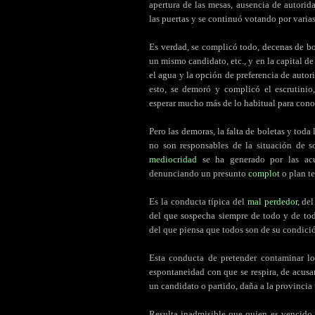
apertura de las mesas, ausencia de autorida
las puertas y se continuó votando por varia
Es verdad, se complicó todo, decenas de bol
un mismo candidato, etc., y en la capital d
el agua y la opción de preferencia de aut
esto, se demoró y complicó el escrutinio
esperar mucho más de lo habitual para conoc
Pero las demoras, la falta de boletas y toda
no son responsables de la situación de 
mediocridad
se ha generado por las acus
denunciando un presunto
complot
o plan te
Es la conducta típica del
mal perdedor
, de
del que sospecha siempre de todo y de tod
del que piensa que todos son de su condici
Esta conducta de pretender contaminar lo
espontaneidad con que se respira, de acusar
un candidato o partido, daña a la provinci
Resulta inadmisible que quien es vencido 