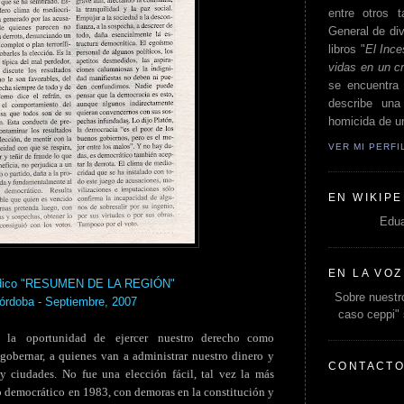
entre otros t
General de div
libros "
El Ince
vidas en un c
se encuentra 
describe un
homicida de un
VER MI PERF
EN WIKIPE
Edua
EN LA VOZ
riódico "RESUMEN DE LA REGIÓN"
Sobre nuestro
Córdoba - Septiembre, 2007
caso ceppi"
.
la
.
oportunidad de
.
ejercer
.
nuestro derecho como
gobernar, a quienes van a administrar nuestro dinero y
CONTACT
y ciudades. No fue una elección fácil, tal vez la más
democrático en 1983, con demoras en la constitución y