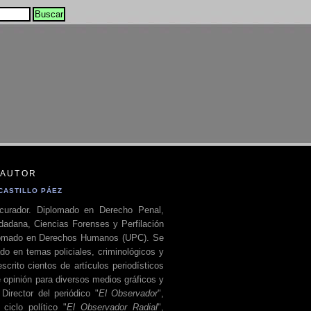
 AUTOR
CASTILLO PÁEZ
curador. Diplomado en Derecho Penal,
dadana, Ciencias Forenses y Perfilación
plomado en Derechos Humanos (UPC). Se
do en temas policiales, criminológicos y
escrito cientos de artículos periodísticos
 opinión para diversos medios gráficos y
 Director del periódico "
El Observador
",
ciclo político "
El Observador Radial
",