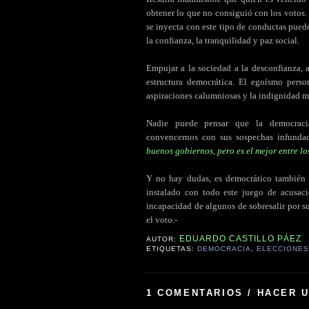
obtener lo que no consiguió con los votos
se inyecta con este tipo de conductas pue
la confianza, la tranquilidad y paz social.
Empujar a la sociedad a la desconfianza, 
estructura democrática. El egoísmo person
aspiraciones calumniosas y la indignidad m
Nadie puede pensar que la democracia
convencernos con sus sospechas infunda
buenos gobiernos, pero es el mejor entre lo
Y no hay dudas, es democrático también a
instalado con todo este juego de acusaci
incapacidad de algunos de sobresalir por s
el voto.-
EDUARDO CASTILLO PÁEZ
AUTOR:
ETIQUETAS:
DEMOCRACIA
,
ELECCIONES
1 COMENTARIOS / HACER 