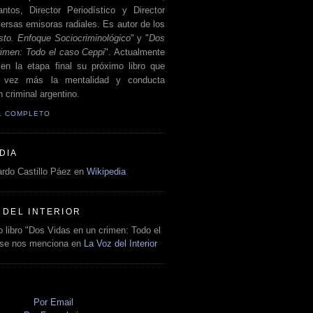
antos, Director Periodístico y Director
ersas emisoras radiales. Es autor de los
sto. Enfoque Sociocriminológico
" y "
Dos
rimen: Todo el caso Ceppi
". Actualmente
en la etapa final su próximo libro que
a vez más la mentalidad y conducta
 criminal argentino.
IL COMPLETO
DIA
rdo Castillo Páez en
Wikipedia
 DEL INTERIOR
 libro "Dos Vidas en un crimen: Todo el
 se nos menciona en
La Voz del Interior
O
Por Email