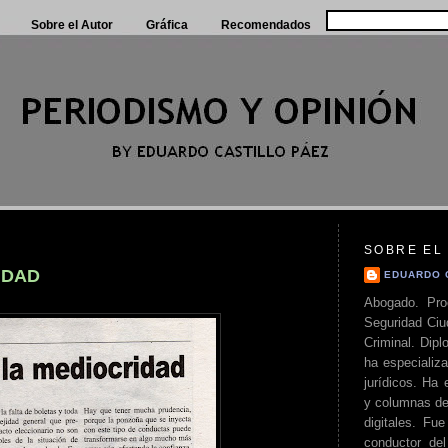
Sobre el Autor
Gráfica
Recomendados
SOBRE EL
IDAD
EDUARDO 
Abogado. Pro
Seguridad Ciu
Criminal. Di
ha especializa
jurídicos. Ha 
y columnas de
digitales. Fue
conductor del 