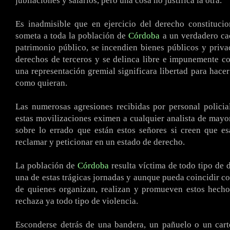
jubilaciones y salarios, pero una cosa no justifica la otra.
.
Es inadmisible que en ejercicio del derecho constituci
someta a toda la población de
Córdoba
a un verdadero cao
patrimonio público, se incendien bienes públicos y privad
derechos de terceros y se delinca libre e impunemente co
una representación gremial significara libertad para hacer
como quieran.
.
Las numerosas agresiones recibidas por personal polici
estas movilizaciones eximen a cualquier analista de mayo
sobre lo errado que están estos señores si creen que e
reclamar y
peticionar
en un estado de derecho.
.
La población de
Córdoba
resulta víctima de todo tipo de
una de estas trágicas jornadas y aunque pueda coincidir c
de quienes organizan, realizan y promueven estos hech
rechaza ya todo tipo de violencia.
.
Esconderse detrás de una bandera, un pañuelo o un cart