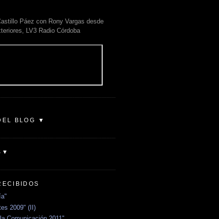
astillo Páez con Rony Vargas desde
xteriores, LV3 Radio Córdoba
DEL BLOG ▼
S▼
RECIBIDOS
ía"
es 2009" (II)
la Comunicación 2011"