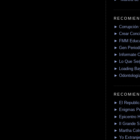
RECOMIEN
► Corrupción 
► Crear Conci
► FMM Educa
► Gen Periodí
► Informate O
► Lo Que S
► Loading Ba
► Odontologí
RECOMIEN
► El Republica
► Enigmas P
► Epicentro H
► Il Grande 
► Martha Col
► Yo Extranje