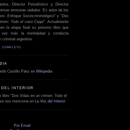
antos, Director Periodístico y Director
ersas emisoras radiales. Es autor de los
sto. Enfoque Sociocriminológico
" y "
Dos
rimen: Todo el caso Ceppi
". Actualmente
en la etapa final su próximo libro que
a vez más la mentalidad y conducta
 criminal argentino.
IL COMPLETO
DIA
rdo Castillo Páez en
Wikipedia
 DEL INTERIOR
 libro "Dos Vidas en un crimen: Todo el
 se nos menciona en
La Voz del Interior
O
Por Email