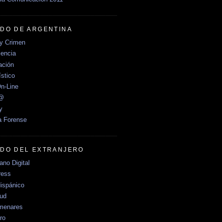
DO DE ARGENTINA
y Crimen
encia
ción
stico
n-Line
e@
y
a Forense
DO DEL EXTRANJERO
no Digital
ress
ispánico
Sud
menares
ro