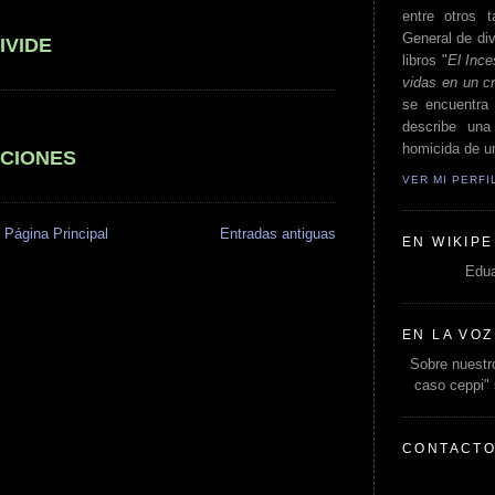
entre otros t
General de div
IVIDE
libros "
El Ince
vidas en un c
se encuentra 
describe un
homicida de un
OCIONES
VER MI PERF
Página Principal
Entradas antiguas
EN WIKIPE
Edua
EN LA VOZ
Sobre nuestro
caso ceppi"
CONTACT