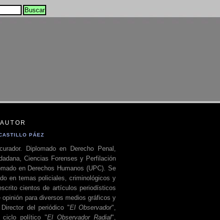
 AUTOR
CASTILLO PÁEZ
curador. Diplomado en Derecho Penal,
dadana, Ciencias Forenses y Perfilación
plomado en Derechos Humanos (UPC). Se
do en temas policiales, criminológicos y
escrito cientos de artículos periodísticos
 opinión para diversos medios gráficos y
 Director del periódico "
El Observador
",
ciclo político "
El Observador Radial
",