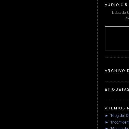
AUDIO # 5
Eduardo C
e
ARCHIVO 
ETIQUETA
PREMIOS 
► "Blog del D
► "Inconfident
► "Mantra de 