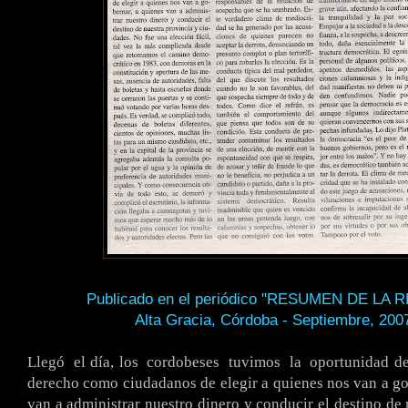
Publicado en el periódico "RESUMEN DE LA 
Alta Gracia, Córdoba - Septiembre, 200
.
Llegó
.
el día, los
.
cordobeses
.
tuvimos
.
la
.
oportunidad d
derecho como ciudadanos de elegir a quienes nos van a go
van a administrar nuestro dinero y conducir el destino de 