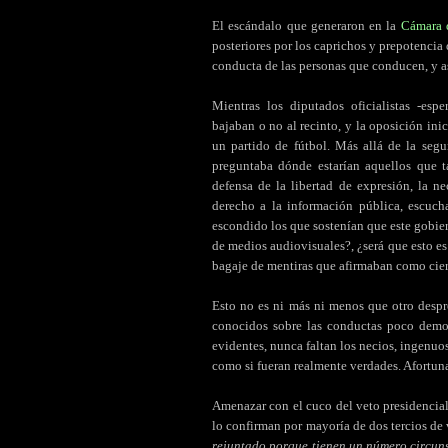
El escándalo que generaron en la
Cámara 
posteriores por los caprichos y prepotencia
conducta de las personas que conducen, y as
Mientras los diputados oficialistas -esp
bajaban o no al recinto, y la oposición inic
un partido de fútbol. Más allá de la segu
preguntaba dónde estarían aquellos que t
defensa de la libertad de expresión, la n
derecho a la información pública, escuch
escondido los que sostenían que este gobier
de medios audiovisuales?, ¿será que esto es
bagaje de mentiras que afirmaban como cier
Esto no es ni más ni menos que otro despr
conocidos sobre las conductas poco demo
evidentes, nunca faltan los necios, ingenuos
como si fueran realmente verdades. Afortu
Amenazar con el cuco del veto presidencial
lo confirman por mayoría de dos tercios de 
rejuntado porque tienen un número circun