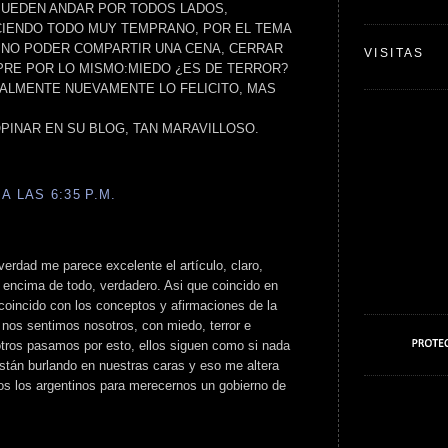
PUEDEN ANDAR POR TODOS LADOS,
IENDO TODO MUY TEMPRANO, POR EL TEMA
A,NO PODER COMPARTIR UNA CENA, CERRAR
VISITAS
PRE POR LO MISMO:MIEDO ¿ES DE TERROR?
ALMENTE NUEVAMENTE LO FELICITO, MAS
PINAR EN SU BLOG, TAN MARAVILLOSO.
A LAS 6:35 P.M.
 verdad me parece excelente el artículo, claro,
 encima de todo, verdadero. Asi que coincido en
 coincido con los conceptos y afirmaciones de la
 nos sentimos nosotros, con miedo, terror e
tros pasamos por esto, ellos siguen como si nada
stán burlando en nuestras caras y eso me altera
os los argentinos para merecernos un gobierno de