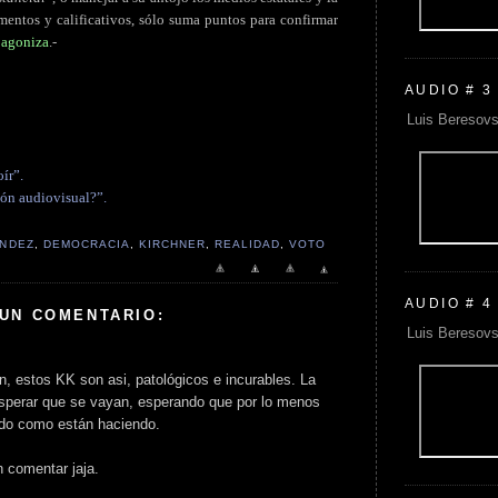
ementos y calificativos, sólo suma puntos para confirmar
e agoniza
.-
AUDIO # 3
Luis Beresovs
ír”.
ión audiovisual?”.
ÁNDEZ
,
DEMOCRACIA
,
KIRCHNER
,
REALIDAD
,
VOTO
AUDIO # 4
 UN COMENTARIO:
Luis Beresovs
n, estos KK son asi, patológicos e incurables. La
sperar que se vayan, esperando que por lo menos
odo como están haciendo.
n comentar jaja.