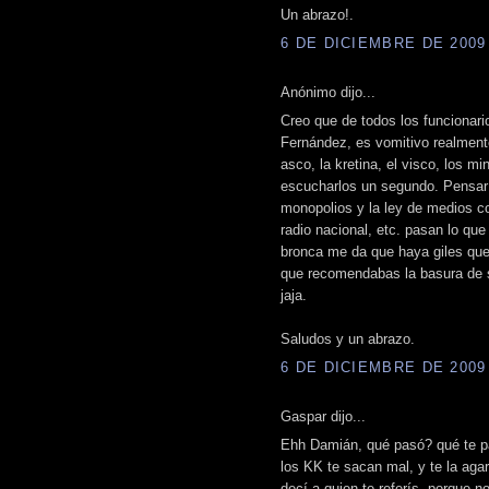
Un abrazo!.
6 DE DICIEMBRE DE 2009 
Anónimo dijo...
Creo que de todos los funcionari
Fernández, es vomitivo realment
asco, la kretina, el visco, los mi
escucharlos un segundo. Pensar 
monopolios y la ley de medios c
radio nacional, etc. pasan lo qu
bronca me da que haya giles que
que recomendabas la basura de su
jaja.
Saludos y un abrazo.
6 DE DICIEMBRE DE 2009 
Gaspar dijo...
Ehh Damián, qué pasó? qué te pa
los KK te sacan mal, y te la aga
decí a quien te referís, porque n