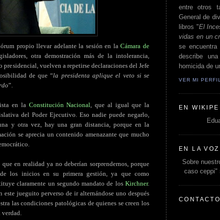
entre otros t
General de div
libros "
El Ince
vidas en un c
órum propio llevar adelante la sesión en la
Cámara de
se encuentra 
sladores, otra demostración más de la intolerancia,
describe un
 presidencial, vuelven a repetirse declaraciones del Jefe
homicida de un
posibilidad de que “
la presidenta aplique el veto si se
VER MI PERF
erdo
”.
vista en la
Constitución Nacional
, que al igual que la
EN WIKIPE
gislativa del Poder Ejecutivo. Eso nadie puede negarlo,
Edua
una y otra vez, hay una gran distancia, porque en la
rmación se aprecia un contenido amenazante que mucho
democrático.
EN LA VOZ
Sobre nuestro
 que en realidad ya no deberían sorprendernos, porque
caso ceppi"
de los inicios en su primera gestión, ya que como
stituye claramente un segundo mandato de los
Kirchner
.
n este jueguito perverso de ir alternándose uno después
CONTACT
stra las condiciones patológicas de quienes se creen los
a verdad.