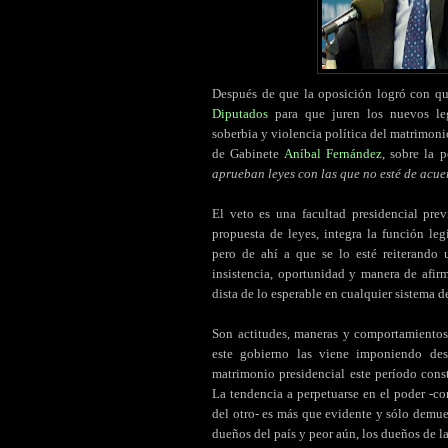
Después de que la oposición logró con qu
Diputados
para que juren los nuevos legi
soberbia y violencia política del matrimonio
de Gabinete
Aníbal Fernández
, sobre la 
aprueban leyes con las que no esté de acu
El veto es una facultad presidencial pre
propuesta de leyes, integra la función le
pero de ahí a que se lo esté reiterando 
insistencia, oportunidad y manera de afi
dista de lo esperable en cualquier sistema 
Son actitudes, maneras y comportamientos
este gobierno las viene imponiendo des
matrimonio presidencial este período con
La tendencia a perpetuarse en el poder -co
del otro- es más que evidente y sólo demue
dueños del país y peor aún, los dueños de l