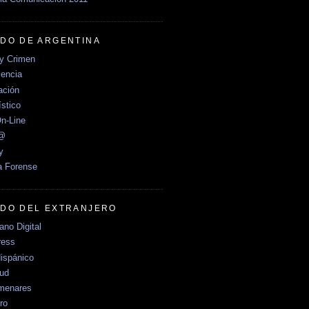
DO DE ARGENTINA
y Crimen
encia
ción
stico
n-Line
e@
y
a Forense
DO DEL EXTRANJERO
no Digital
ress
ispánico
Sud
menares
ro