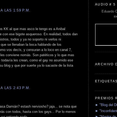
AUDIO # 5
A LAS 1:59 P.M.
Eduardo C
e
os KK al que mas asco le tengo es a Anibal
e con ese bigote asqueroso. En realidad, todos dan
nistros, todos y ya no soporto ni verlos ni
que se llenaban la boca hablando de los
omo vos decís, y censuran a lo loco en canal 7,
e les conviene nomás. Son patéticos y lo que mas
 todavía les crean, como el gay no asumido ese
ARCHIVO 
 blog y que por suerte ya lo sacaste de la lista
ETIQUETA
A LAS 2:43 P.M.
PREMIOS 
► "Blog del D
sa Damián? estash nerviosho? jaja... se nota que
► "Inconfident
rrás con todos, hasta con los gays... Por lo menos
► "Mantra de 
o se entiende nada.