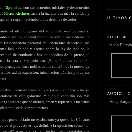
de Diputados
, con sus acuerdos iniciales y desacuerdos
 de
Néstor Kirchner
, saca a la luz una vez más la calidad y
ÚLTIMOS 
piran a seguir haciéndolo, los destinos de todos.
erando el último guiño del todopoderoso- definían si
iaba la sesión, el canal estatal transmitía increíblemente
AUDIO # 1
ra trascendencia nacional del encuentro deportivo, me
Mario Pereyr
anto han hablado y escrito sobre la ley de medios, la
ecesidad de combatir a los monopolios de la prensa, el
ar a la otra voz y todo eso. ¿En qué cueva se habrán
no perseguía fines nobles con la sanción de la nueva ley
 la libertad de expresión, información pública y todo ese
tas?.
eciable botón de muestra, que viene a sumarse a los ya
AUDIO # 2
cráticas de este gobierno. Y aunque cada día son más
Rony Vargas 
 e ignorantes que sostienen, creen y repiten sus mentiras
nadamente, cada vez son menos.
, que por otro lado no es absoluto ya que si las
Cámaras
votos el proyecto es ley, definir a la oposición como “
un
stancial
”, o manejar a su antojo los medios estatales y la