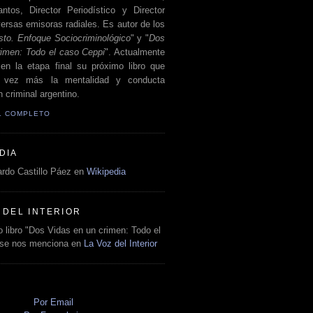
antos, Director Periodístico y Director
ersas emisoras radiales. Es autor de los
sto. Enfoque Sociocriminológico
" y "
Dos
rimen: Todo el caso Ceppi
". Actualmente
en la etapa final su próximo libro que
a vez más la mentalidad y conducta
 criminal argentino.
IL COMPLETO
DIA
rdo Castillo Páez en
Wikipedia
 DEL INTERIOR
 libro "Dos Vidas en un crimen: Todo el
 se nos menciona en
La Voz del Interior
O
Por Email