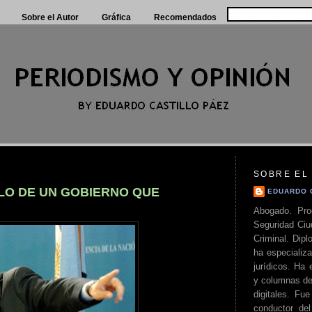
Sobre el Autor
Gráfica
Recomendados
SOBRE EL
ILO DE UN GOBIERNO QUE
EDUARDO 
Abogado. Pro
Seguridad Ciu
Criminal. Di
ha especializa
jurídicos. Ha 
y columnas de
digitales. Fue
conductor del 