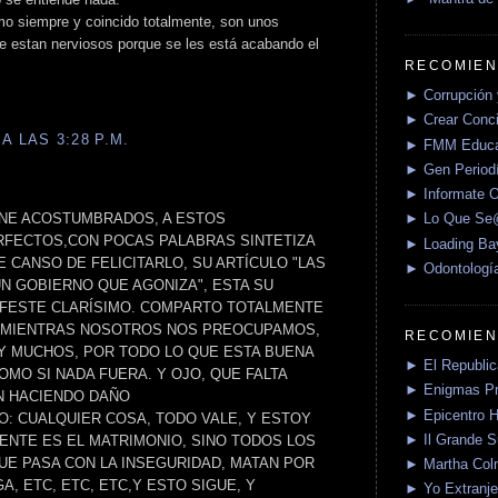
omo siempre y coincido totalmente, son unos
ue estan nerviosos porque se les está acabando el
RECOMIEN
► Corrupción 
► Crear Conci
A LAS 3:28 P.M.
► FMM Educa
► Gen Periodí
► Informate O
ENE ACOSTUMBRADOS, A ESTOS
► Lo Que S
RFECTOS,CON POCAS PALABRAS SINTETIZA
► Loading Ba
 CANSO DE FELICITARLO, SU ARTÍCULO "LAS
► Odontologí
UN GOBIERNO QUE AGONIZA", ESTA SU
IFESTE CLARÍSIMO. COMPARTO TOTALMENTE
O MIENTRAS NOSOTROS NOS PREOCUPAMOS,
RECOMIEN
 MUCHOS, POR TODO LO QUE ESTA BUENA
► El Republica
MO SI NADA FUERA. Y OJO, QUE FALTA
► Enigmas P
N HACIENDO DAÑO
► Epicentro H
O: CUALQUIER COSA, TODO VALE, Y ESTOY
► Il Grande 
NTE ES EL MATRIMONIO, SINO TODOS LOS
UE PASA CON LA INSEGURIDAD, MATAN POR
► Martha Col
A, ETC, ETC, ETC,Y ESTO SIGUE, Y
► Yo Extranje