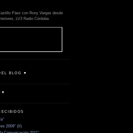
astillo Páez con Rony Vargas desde
xteriores, LV3 Radio Córdoba
DEL BLOG ▼
S▼
RECIBIDOS
ía"
es 2009" (II)
la Comunicación 2011"