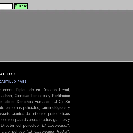
 AUTOR
CASTILLO PÁEZ
curador. Diplomado en Derecho Penal,
dadana, Ciencias Forenses y Perfilación
plomado en Derechos Humanos (UPC). Se
do en temas policiales, criminológicos y
escrito cientos de artículos periodísticos
 opinión para diversos medios gráficos y
 Director del periódico "
El Observador
",
ciclo político "
El Observador Radial
",