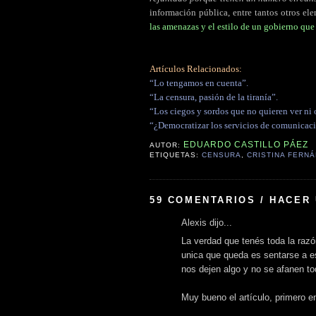
información pública, entre tantos otros el
las amenazas y el estilo de un gobierno qu
Artículos Relacionados:
“Lo tengamos en cuenta”.
“La censura, pasión de la tiranía”.
“Los ciegos y sordos que no quieren ver ni o
“¿Democratizar los servicios de comunicac
EDUARDO CASTILLO PÁEZ
AUTOR:
ETIQUETAS:
CENSURA
,
CRISTINA FERN
59 COMENTARIOS / HACER
Alexis dijo...
La verdad que tenés toda la razó
unica que queda es sentarse a e
nos dejen algo y no se afanen t
Muy bueno el artículo, primero e