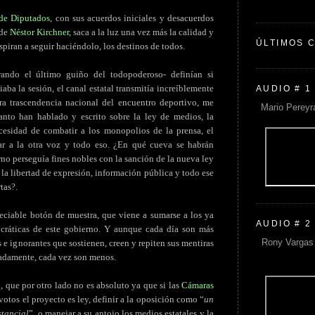
de Diputados
, con sus acuerdos iniciales y desacuerdos
 de
Néstor Kirchner
, saca a la luz una vez más la calidad y
ÚLTIMOS 
piran a seguir haciéndolo, los destinos de todos.
erando el último guiño del todopoderoso- definían si
iaba la sesión, el canal estatal transmitía increíblemente
AUDIO # 1
ra trascendencia nacional del encuentro deportivo, me
Mario Pereyr
anto han hablado y escrito sobre la ley de medios, la
ecesidad de combatir a los monopolios de la prensa, el
ar a la otra voz y todo eso. ¿En qué cueva se habrán
no perseguía fines nobles con la sanción de la nueva ley
 la libertad de expresión, información pública y todo ese
tas?.
eciable botón de muestra, que viene a sumarse a los ya
AUDIO # 2
cráticas de este gobierno. Y aunque cada día son más
Rony Vargas 
 e ignorantes que sostienen, creen y repiten sus mentiras
nadamente, cada vez son menos.
, que por otro lado no es absoluto ya que si las
Cámaras
votos el proyecto es ley, definir a la oposición como “
un
stancial
”, o manejar a su antojo los medios estatales y la