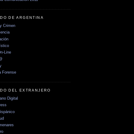
DO DE ARGENTINA
y Crimen
encia
ción
stico
n-Line
e@
y
a Forense
DO DEL EXTRANJERO
no Digital
ress
ispánico
Sud
menares
ro