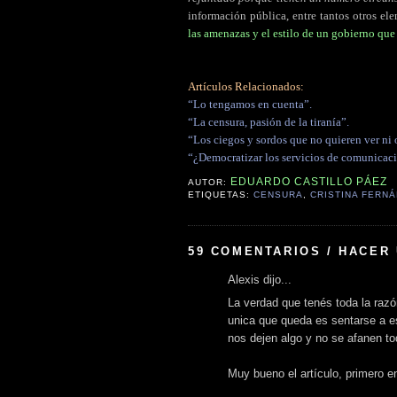
información pública, entre tantos otros el
las amenazas y el estilo de un gobierno qu
Artículos Relacionados:
“Lo tengamos en cuenta”.
“La censura, pasión de la tiranía”.
“Los ciegos y sordos que no quieren ver ni o
“¿Democratizar los servicios de comunicac
EDUARDO CASTILLO PÁEZ
AUTOR:
ETIQUETAS:
CENSURA
,
CRISTINA FERN
59 COMENTARIOS / HACER
Alexis dijo...
La verdad que tenés toda la razó
unica que queda es sentarse a e
nos dejen algo y no se afanen t
Muy bueno el artículo, primero e