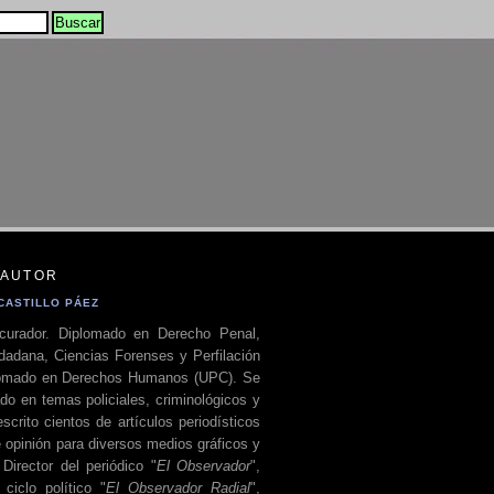
 AUTOR
CASTILLO PÁEZ
curador. Diplomado en Derecho Penal,
dadana, Ciencias Forenses y Perfilación
plomado en Derechos Humanos (UPC). Se
do en temas policiales, criminológicos y
escrito cientos de artículos periodísticos
 opinión para diversos medios gráficos y
 Director del periódico "
El Observador
",
ciclo político "
El Observador Radial
",