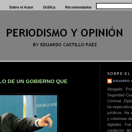
Sobre el Autor
Gráfica
Recomendados
SOBRE EL
ILO DE UN GOBIERNO QUE
EDUARDO 
Abogado. Pro
Seguridad Ciu
Criminal. Di
ha especializa
jurídicos. Ha 
y columnas de
digitales. Fue
conductor del 