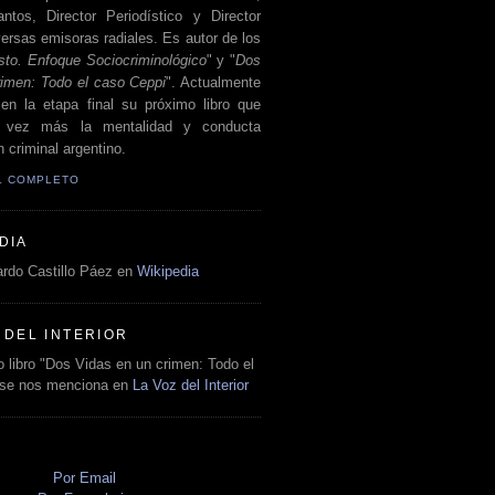
antos, Director Periodístico y Director
ersas emisoras radiales. Es autor de los
sto. Enfoque Sociocriminológico
" y "
Dos
rimen: Todo el caso Ceppi
". Actualmente
en la etapa final su próximo libro que
a vez más la mentalidad y conducta
 criminal argentino.
IL COMPLETO
DIA
rdo Castillo Páez en
Wikipedia
 DEL INTERIOR
 libro "Dos Vidas en un crimen: Todo el
 se nos menciona en
La Voz del Interior
O
Por Email