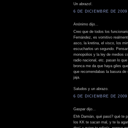
Un abrazo!.
6 DE DICIEMBRE DE 2009 
Anónimo dijo...
Creo que de todos los funcionari
Fernández, es vomitivo realment
asco, la kretina, el visco, los mi
escucharlos un segundo. Pensar 
monopolios y la ley de medios c
radio nacional, etc. pasan lo qu
bronca me da que haya giles que
que recomendabas la basura de su
jaja.
Saludos y un abrazo.
6 DE DICIEMBRE DE 2009 
Gaspar dijo...
Ehh Damián, qué pasó? qué te pa
los KK te sacan mal, y te la aga
decí a quien te referís, porque n