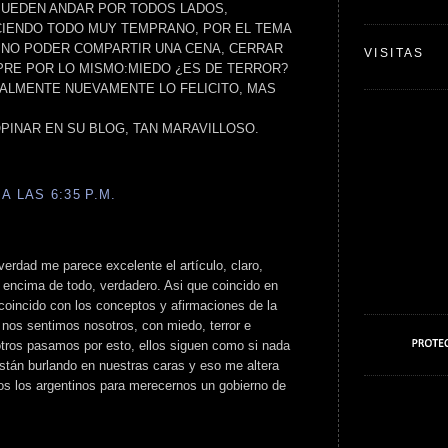
PUEDEN ANDAR POR TODOS LADOS,
IENDO TODO MUY TEMPRANO, POR EL TEMA
A,NO PODER COMPARTIR UNA CENA, CERRAR
VISITAS
PRE POR LO MISMO:MIEDO ¿ES DE TERROR?
ALMENTE NUEVAMENTE LO FELICITO, MAS
PINAR EN SU BLOG, TAN MARAVILLOSO.
A LAS 6:35 P.M.
 verdad me parece excelente el artículo, claro,
 encima de todo, verdadero. Asi que coincido en
 coincido con los conceptos y afirmaciones de la
 nos sentimos nosotros, con miedo, terror e
tros pasamos por esto, ellos siguen como si nada
stán burlando en nuestras caras y eso me altera
os los argentinos para merecernos un gobierno de