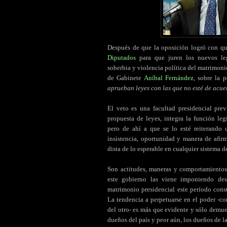
Después de que la oposición logró con qu
Diputados
para que juren los nuevos legi
soberbia y violencia política del matrimonio
de Gabinete
Aníbal Fernández
, sobre la 
aprueban leyes con las que no esté de acu
El veto es una facultad presidencial pre
propuesta de leyes, integra la función le
pero de ahí a que se lo esté reiterando 
insistencia, oportunidad y manera de afi
dista de lo esperable en cualquier sistema 
Son actitudes, maneras y comportamientos
este gobierno las viene imponiendo des
matrimonio presidencial este período con
La tendencia a perpetuarse en el poder -co
del otro- es más que evidente y sólo demue
dueños del país y peor aún, los dueños de l