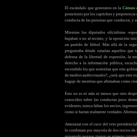
El escándalo que generaron en la
Cámara 
posteriores por los caprichos y prepotencia
conducta de las personas que conducen, y as
Mientras los diputados oficialistas -esp
bajaban o no al recinto, y la oposición inic
un partido de fútbol. Más allá de la segu
preguntaba dónde estarían aquellos que t
defensa de la libertad de expresión, la n
derecho a la información pública, escuch
escondido los que sostenían que este gobier
de medios audiovisuales?, ¿será que esto es
bagaje de mentiras que afirmaban como cier
Esto no es ni más ni menos que otro despr
conocidos sobre las conductas poco demo
evidentes, nunca faltan los necios, ingenuos
como si fueran realmente verdades. Afortu
Amenazar con el cuco del veto presidencial
lo confirman por mayoría de dos tercios de 
rejuntado porque tienen un número circun