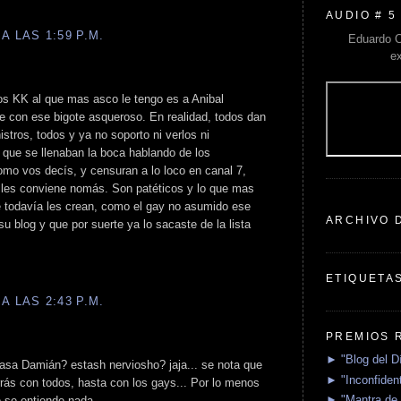
AUDIO # 5
A LAS 1:59 P.M.
Eduardo C
e
os KK al que mas asco le tengo es a Anibal
e con ese bigote asqueroso. En realidad, todos dan
nistros, todos y ya no soporto ni verlos ni
que se llenaban la boca hablando de los
omo vos decís, y censuran a lo loco en canal 7,
e les conviene nomás. Son patéticos y lo que mas
 todavía les crean, como el gay no asumido ese
ARCHIVO 
 blog y que por suerte ya lo sacaste de la lista
ETIQUETA
A LAS 2:43 P.M.
PREMIOS 
► "Blog del D
sa Damián? estash nerviosho? jaja... se nota que
► "Inconfident
rrás con todos, hasta con los gays... Por lo menos
► "Mantra de 
o se entiende nada.