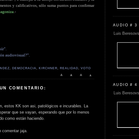
ementos y calificativos, sólo suma puntos para confirmar
e agoniza
.-
AUDIO # 3
Luis Beresovs
ír”.
ión audiovisual?”.
ÁNDEZ
,
DEMOCRACIA
,
KIRCHNER
,
REALIDAD
,
VOTO
AUDIO # 4
 UN COMENTARIO:
Luis Beresovs
n, estos KK son asi, patológicos e incurables. La
sperar que se vayan, esperando que por lo menos
odo como están haciendo.
n comentar jaja.