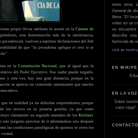
entre otros t
General de div
libros "
El Ince
vidas en un c
órum propio llevar adelante la sesión en la
Cámara de
se encuentra 
sladores, otra demostración más de la intolerancia,
describe un
 presidencial, vuelven a repetirse declaraciones del Jefe
homicida de un
posibilidad de que “
la presidenta aplique el veto si se
VER MI PERF
erdo
”.
vista en la
Constitución Nacional
, que al igual que la
EN WIKIPE
gislativa del Poder Ejecutivo. Eso nadie puede negarlo,
Edua
una y otra vez, hay una gran distancia, porque en la
rmación se aprecia un contenido amenazante que mucho
democrático.
EN LA VOZ
Sobre nuestro
 que en realidad ya no deberían sorprendernos, porque
caso ceppi"
de los inicios en su primera gestión, ya que como
stituye claramente un segundo mandato de los
Kirchner
.
n este jueguito perverso de ir alternándose uno después
CONTACT
stra las condiciones patológicas de quienes se creen los
a verdad.