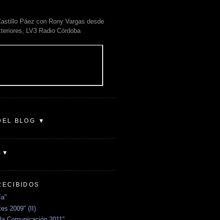
astillo Páez con Rony Vargas desde
xteriores, LV3 Radio Córdoba
DEL BLOG ▼
S▼
RECIBIDOS
ía"
es 2009" (II)
la Comunicación 2011"