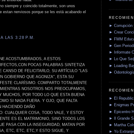
omo siempre y coincido totalmente, son unos
ue estan nerviosos porque se les está acabando el
RECOMIEN
► Corrupción 
► Crear Conci
A LAS 3:28 P.M.
► FMM Educa
► Gen Periodí
► Informate O
ENE ACOSTUMBRADOS, A ESTOS
► Lo Que S
RFECTOS,CON POCAS PALABRAS SINTETIZA
► Loading Ba
 CANSO DE FELICITARLO, SU ARTÍCULO "LAS
► Odontologí
UN GOBIERNO QUE AGONIZA", ESTA SU
IFESTE CLARÍSIMO. COMPARTO TOTALMENTE
O MIENTRAS NOSOTROS NOS PREOCUPAMOS,
RECOMIEN
 MUCHOS, POR TODO LO QUE ESTA BUENA
► El Republica
MO SI NADA FUERA. Y OJO, QUE FALTA
► Enigmas P
N HACIENDO DAÑO
► Epicentro H
O: CUALQUIER COSA, TODO VALE, Y ESTOY
► Il Grande 
NTE ES EL MATRIMONIO, SINO TODOS LOS
UE PASA CON LA INSEGURIDAD, MATAN POR
► Martha Col
A, ETC, ETC, ETC,Y ESTO SIGUE, Y
► Yo Extranje