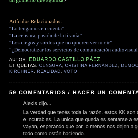
un gobierno que agoniza
.-
Artículos Relacionados:
“Lo tengamos en cuenta”.
“La censura, pasión de la tiranía”.
“Los ciegos y sordos que no quieren ver ni oír”.
“¿Democratizar los servicios de comunicación audiovisual
EDUARDO CASTILLO PÁEZ
AUTOR:
ETIQUETAS:
CENSURA
,
CRISTINA FERNÁNDEZ
,
DEMOC
KIRCHNER
,
REALIDAD
,
VOTO
59 COMENTARIOS / HACER UN COMENT
Alexis dijo...
La verdad que tenés toda la razón, estos KK son a
e incurables. La unica que queda es sentarse a e
vayan, esperando que por lo menos nos dejen alg
todo como están haciendo.