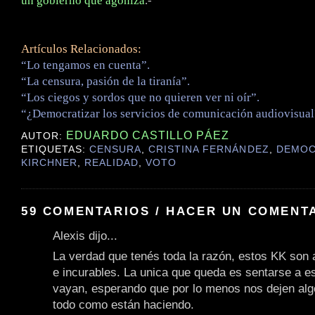
un gobierno que agoniza
.-
Artículos Relacionados:
“Lo tengamos en cuenta”.
“La censura, pasión de la tiranía”.
“Los ciegos y sordos que no quieren ver ni oír”.
“¿Democratizar los servicios de comunicación audiovisual
EDUARDO CASTILLO PÁEZ
AUTOR:
ETIQUETAS:
CENSURA
,
CRISTINA FERNÁNDEZ
,
DEMOC
KIRCHNER
,
REALIDAD
,
VOTO
59 COMENTARIOS / HACER UN COMENT
Alexis dijo...
La verdad que tenés toda la razón, estos KK son a
e incurables. La unica que queda es sentarse a e
vayan, esperando que por lo menos nos dejen alg
todo como están haciendo.