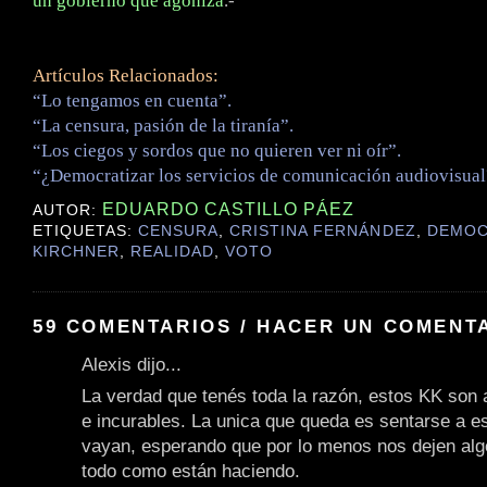
un gobierno que agoniza
.-
Artículos Relacionados:
“Lo tengamos en cuenta”.
“La censura, pasión de la tiranía”.
“Los ciegos y sordos que no quieren ver ni oír”.
“¿Democratizar los servicios de comunicación audiovisual
EDUARDO CASTILLO PÁEZ
AUTOR:
ETIQUETAS:
CENSURA
,
CRISTINA FERNÁNDEZ
,
DEMOC
KIRCHNER
,
REALIDAD
,
VOTO
59 COMENTARIOS / HACER UN COMENT
Alexis dijo...
La verdad que tenés toda la razón, estos KK son a
e incurables. La unica que queda es sentarse a e
vayan, esperando que por lo menos nos dejen alg
todo como están haciendo.