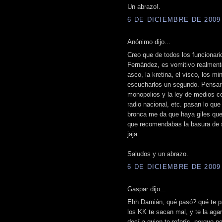
Un abrazo!.
6 DE DICIEMBRE DE 2009 
Anónimo dijo...
Creo que de todos los funcionari
Fernández, es vomitivo realment
asco, la kretina, el visco, los mi
escucharlos un segundo. Pensar 
monopolios y la ley de medios c
radio nacional, etc. pasan lo qu
bronca me da que haya giles que
que recomendabas la basura de su
jaja.
Saludos y un abrazo.
6 DE DICIEMBRE DE 2009 
Gaspar dijo...
Ehh Damián, qué pasó? qué te pa
los KK te sacan mal, y te la aga
decí a quien te referís, porque n