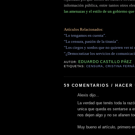
información pública, entre tantos otros el
las amenazas y el estilo de un gobierno qu
Artículos Relacionados:
“Lo tengamos en cuenta”.
“La censura, pasión de la tiranía”.
“Los ciegos y sordos que no quieren ver ni o
“¿Democratizar los servicios de comunicac
EDUARDO CASTILLO PÁEZ
AUTOR:
ETIQUETAS:
CENSURA
,
CRISTINA FERN
59 COMENTARIOS / HACER
Alexis dijo...
La verdad que tenés toda la razó
unica que queda es sentarse a e
nos dejen algo y no se afanen t
Muy bueno el artículo, primero e