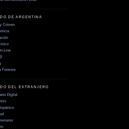
DO DE ARGENTINA
y Crimen
encia
ción
stico
n-Line
e@
y
a Forense
DO DEL EXTRANJERO
no Digital
ress
ispánico
Sud
menares
ro