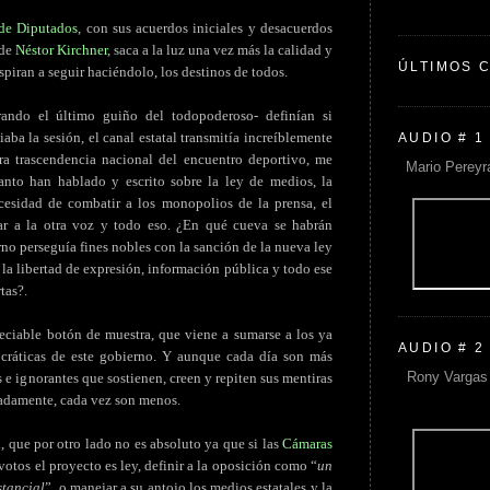
de Diputados
, con sus acuerdos iniciales y desacuerdos
 de
Néstor Kirchner
, saca a la luz una vez más la calidad y
ÚLTIMOS 
piran a seguir haciéndolo, los destinos de todos.
erando el último guiño del todopoderoso- definían si
iaba la sesión, el canal estatal transmitía increíblemente
AUDIO # 1
ra trascendencia nacional del encuentro deportivo, me
Mario Pereyr
anto han hablado y escrito sobre la ley de medios, la
ecesidad de combatir a los monopolios de la prensa, el
ar a la otra voz y todo eso. ¿En qué cueva se habrán
no perseguía fines nobles con la sanción de la nueva ley
 la libertad de expresión, información pública y todo ese
tas?.
eciable botón de muestra, que viene a sumarse a los ya
AUDIO # 2
cráticas de este gobierno. Y aunque cada día son más
Rony Vargas 
 e ignorantes que sostienen, creen y repiten sus mentiras
nadamente, cada vez son menos.
, que por otro lado no es absoluto ya que si las
Cámaras
votos el proyecto es ley, definir a la oposición como “
un
stancial
”, o manejar a su antojo los medios estatales y la