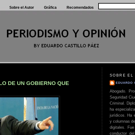
Sobre el Autor
Gráfica
Recomendados
SOBRE EL
ILO DE UN GOBIERNO QUE
EDUARDO 
Abogado. Pro
Seguridad Ciu
Criminal. Di
ha especializa
jurídicos. Ha 
y columnas de
digitales. Fue
conductor del 