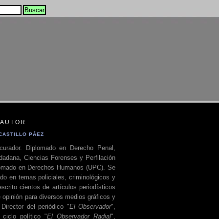
 AUTOR
CASTILLO PÁEZ
curador. Diplomado en Derecho Penal,
dadana, Ciencias Forenses y Perfilación
plomado en Derechos Humanos (UPC). Se
do en temas policiales, criminológicos y
escrito cientos de artículos periodísticos
 opinión para diversos medios gráficos y
 Director del periódico "
El Observador
",
ciclo político "
El Observador Radial
",