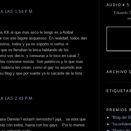
AUDIO # 5
A LAS 1:59 P.M.
Eduardo C
e
os KK al que mas asco le tengo es a Anibal
e con ese bigote asqueroso. En realidad, todos dan
nistros, todos y ya no soporto ni verlos ni
que se llenaban la boca hablando de los
omo vos decís, y censuran a lo loco en canal 7,
e les conviene nomás. Son patéticos y lo que mas
 todavía les crean, como el gay no asumido ese
ARCHIVO 
 blog y que por suerte ya lo sacaste de la lista
ETIQUETA
A LAS 2:43 P.M.
PREMIOS 
► "Blog del D
sa Damián? estash nerviosho? jaja... se nota que
► "Inconfident
rrás con todos, hasta con los gays... Por lo menos
► "Mantra de 
o se entiende nada.