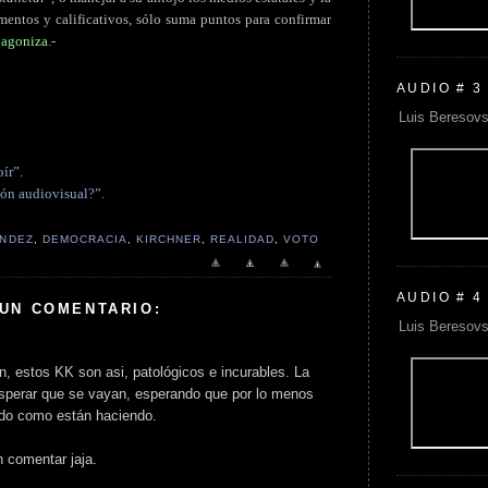
ementos y calificativos, sólo suma puntos para confirmar
e agoniza
.-
AUDIO # 3
Luis Beresovs
ír”.
ión audiovisual?”.
ÁNDEZ
,
DEMOCRACIA
,
KIRCHNER
,
REALIDAD
,
VOTO
AUDIO # 4
 UN COMENTARIO:
Luis Beresovs
n, estos KK son asi, patológicos e incurables. La
sperar que se vayan, esperando que por lo menos
odo como están haciendo.
n comentar jaja.