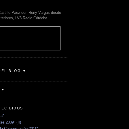
astillo Páez con Rony Vargas desde
xteriores, LV3 Radio Córdoba
DEL BLOG ▼
S▼
RECIBIDOS
ía"
es 2009" (II)
la Comunicación 2011"