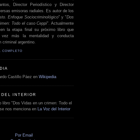
antos, Director Periodístico y Director
ersas emisoras radiales. Es autor de los
sto. Enfoque Sociocriminológico
" y "
Dos
rimen: Todo el caso Ceppi
". Actualmente
en la etapa final su próximo libro que
a vez más la mentalidad y conducta
 criminal argentino.
IL COMPLETO
DIA
rdo Castillo Páez en
Wikipedia
 DEL INTERIOR
 libro "Dos Vidas en un crimen: Todo el
 se nos menciona en
La Voz del Interior
O
Por Email