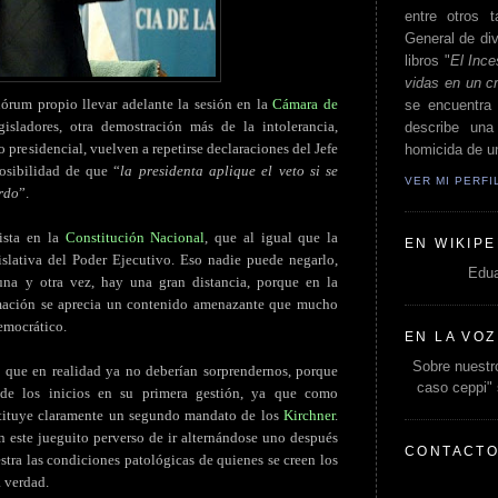
entre otros t
General de div
libros "
El Ince
vidas en un c
órum propio llevar adelante la sesión en la
Cámara de
se encuentra 
sladores, otra demostración más de la intolerancia,
describe un
 presidencial, vuelven a repetirse declaraciones del Jefe
homicida de un
posibilidad de que “
la presidenta aplique el veto si se
VER MI PERF
erdo
”.
vista en la
Constitución Nacional
, que al igual que la
EN WIKIPE
gislativa del Poder Ejecutivo. Eso nadie puede negarlo,
Edua
una y otra vez, hay una gran distancia, porque en la
rmación se aprecia un contenido amenazante que mucho
democrático.
EN LA VOZ
Sobre nuestro
 que en realidad ya no deberían sorprendernos, porque
caso ceppi"
de los inicios en su primera gestión, ya que como
stituye claramente un segundo mandato de los
Kirchner
.
n este jueguito perverso de ir alternándose uno después
CONTACT
stra las condiciones patológicas de quienes se creen los
a verdad.