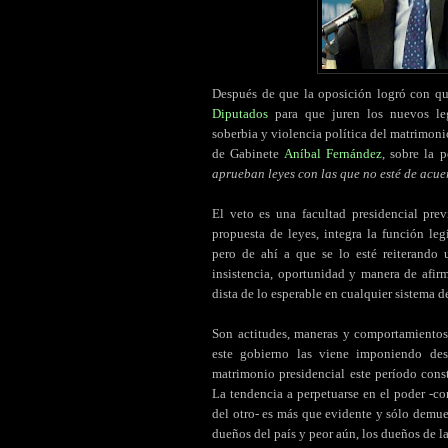
Después de que la oposición logró con qu
Diputados
para que juren los nuevos legi
soberbia y violencia política del matrimonio
de Gabinete
Aníbal Fernández
, sobre la 
aprueban leyes con las que no esté de acu
El veto es una facultad presidencial pre
propuesta de leyes, integra la función le
pero de ahí a que se lo esté reiterando 
insistencia, oportunidad y manera de afi
dista de lo esperable en cualquier sistema 
Son actitudes, maneras y comportamientos
este gobierno las viene imponiendo des
matrimonio presidencial este período con
La tendencia a perpetuarse en el poder -co
del otro- es más que evidente y sólo demue
dueños del país y peor aún, los dueños de l