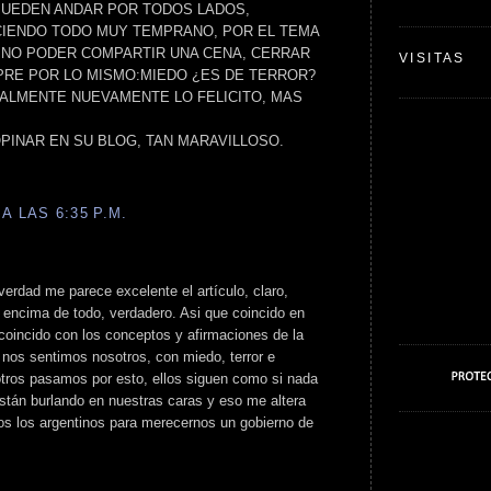
PUEDEN ANDAR POR TODOS LADOS,
IENDO TODO MUY TEMPRANO, POR EL TEMA
A,NO PODER COMPARTIR UNA CENA, CERRAR
VISITAS
PRE POR LO MISMO:MIEDO ¿ES DE TERROR?
ALMENTE NUEVAMENTE LO FELICITO, MAS
PINAR EN SU BLOG, TAN MARAVILLOSO.
A LAS 6:35 P.M.
 verdad me parece excelente el artículo, claro,
 encima de todo, verdadero. Asi que coincido en
 coincido con los conceptos y afirmaciones de la
 nos sentimos nosotros, con miedo, terror e
tros pasamos por esto, ellos siguen como si nada
stán burlando en nuestras caras y eso me altera
os los argentinos para merecernos un gobierno de