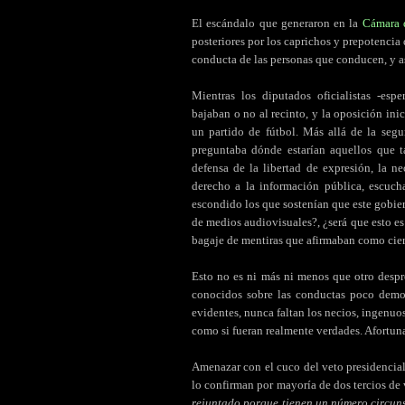
El escándalo que generaron en la
Cámara 
posteriores por los caprichos y prepotencia
conducta de las personas que conducen, y as
Mientras los diputados oficialistas -esp
bajaban o no al recinto, y la oposición inic
un partido de fútbol. Más allá de la segu
preguntaba dónde estarían aquellos que t
defensa de la libertad de expresión, la n
derecho a la información pública, escuch
escondido los que sostenían que este gobier
de medios audiovisuales?, ¿será que esto es
bagaje de mentiras que afirmaban como cier
Esto no es ni más ni menos que otro despr
conocidos sobre las conductas poco demo
evidentes, nunca faltan los necios, ingenuos
como si fueran realmente verdades. Afortu
Amenazar con el cuco del veto presidencial
lo confirman por mayoría de dos tercios de 
rejuntado porque tienen un número circun