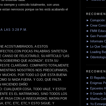
omo siempre y coincido totalmente, son unos
ue estan nerviosos porque se les está acabando el
RECOMIEN
► Corrupción 
► Crear Conci
A LAS 3:28 P.M.
► FMM Educa
► Gen Periodí
► Informate O
ENE ACOSTUMBRADOS, A ESTOS
► Lo Que S
RFECTOS,CON POCAS PALABRAS SINTETIZA
► Loading Ba
 CANSO DE FELICITARLO, SU ARTÍCULO "LAS
► Odontologí
UN GOBIERNO QUE AGONIZA", ESTA SU
IFESTE CLARÍSIMO. COMPARTO TOTALMENTE
O MIENTRAS NOSOTROS NOS PREOCUPAMOS,
RECOMIEN
 MUCHOS, POR TODO LO QUE ESTA BUENA
► El Republica
MO SI NADA FUERA. Y OJO, QUE FALTA
► Enigmas P
N HACIENDO DAÑO
► Epicentro H
O: CUALQUIER COSA, TODO VALE, Y ESTOY
► Il Grande 
NTE ES EL MATRIMONIO, SINO TODOS LOS
UE PASA CON LA INSEGURIDAD, MATAN POR
► Martha Col
A, ETC, ETC, ETC,Y ESTO SIGUE, Y
► Yo Extranje