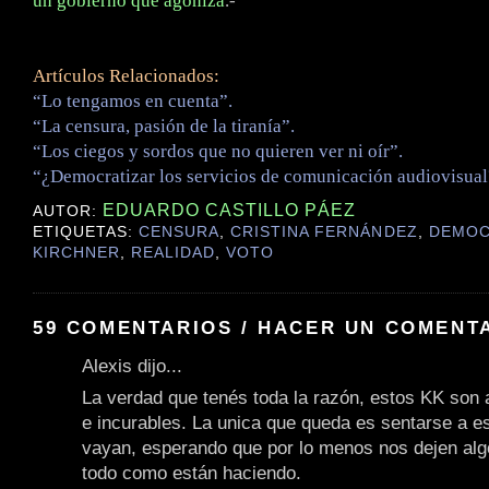
un gobierno que agoniza
.-
Artículos Relacionados:
“Lo tengamos en cuenta”.
“La censura, pasión de la tiranía”.
“Los ciegos y sordos que no quieren ver ni oír”.
“¿Democratizar los servicios de comunicación audiovisual
EDUARDO CASTILLO PÁEZ
AUTOR:
ETIQUETAS:
CENSURA
,
CRISTINA FERNÁNDEZ
,
DEMOC
KIRCHNER
,
REALIDAD
,
VOTO
59 COMENTARIOS / HACER UN COMENT
Alexis dijo...
La verdad que tenés toda la razón, estos KK son a
e incurables. La unica que queda es sentarse a e
vayan, esperando que por lo menos nos dejen alg
todo como están haciendo.