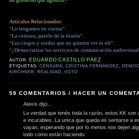
un gobierno que agoniza
.-
Artículos Relacionados:
“Lo tengamos en cuenta”.
“La censura, pasión de la tiranía”.
“Los ciegos y sordos que no quieren ver ni oír”.
“¿Democratizar los servicios de comunicación audiovisual
EDUARDO CASTILLO PÁEZ
AUTOR:
ETIQUETAS:
CENSURA
,
CRISTINA FERNÁNDEZ
,
DEMOC
KIRCHNER
,
REALIDAD
,
VOTO
59 COMENTARIOS / HACER UN COMENT
Alexis dijo...
La verdad que tenés toda la razón, estos KK son a
e incurables. La unica que queda es sentarse a e
vayan, esperando que por lo menos nos dejen alg
todo como están haciendo.