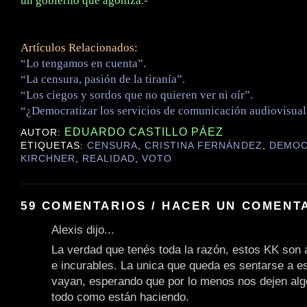
un gobierno que agoniza
.-
Artículos Relacionados:
“Lo tengamos en cuenta”.
“La censura, pasión de la tiranía”.
“Los ciegos y sordos que no quieren ver ni oír”.
“¿Democratizar los servicios de comunicación audiovisual
EDUARDO CASTILLO PÁEZ
AUTOR:
ETIQUETAS:
CENSURA
,
CRISTINA FERNÁNDEZ
,
DEMOC
KIRCHNER
,
REALIDAD
,
VOTO
59 COMENTARIOS / HACER UN COMENT
Alexis dijo...
La verdad que tenés toda la razón, estos KK son a
e incurables. La unica que queda es sentarse a e
vayan, esperando que por lo menos nos dejen alg
todo como están haciendo.