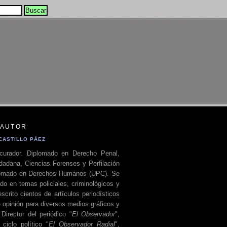
 AUTOR
CASTILLO PÁEZ
curador. Diplomado en Derecho Penal,
dadana, Ciencias Forenses y Perfilación
plomado en Derechos Humanos (UPC). Se
do en temas policiales, criminológicos y
escrito cientos de artículos periodísticos
 opinión para diversos medios gráficos y
 Director del periódico "
El Observador
",
ciclo político "
El Observador Radial
",