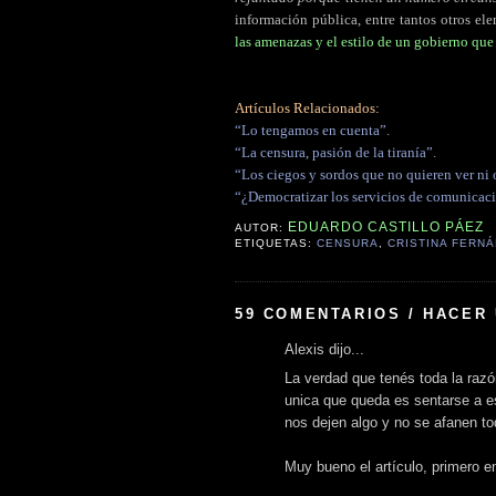
información pública, entre tantos otros el
las amenazas y el estilo de un gobierno qu
Artículos Relacionados:
“Lo tengamos en cuenta”.
“La censura, pasión de la tiranía”.
“Los ciegos y sordos que no quieren ver ni o
“¿Democratizar los servicios de comunicac
EDUARDO CASTILLO PÁEZ
AUTOR:
ETIQUETAS:
CENSURA
,
CRISTINA FERN
59 COMENTARIOS / HACER
Alexis dijo...
La verdad que tenés toda la razó
unica que queda es sentarse a e
nos dejen algo y no se afanen t
Muy bueno el artículo, primero e