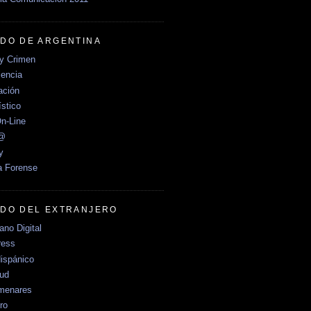
DO DE ARGENTINA
y Crimen
encia
ción
stico
n-Line
e@
y
a Forense
DO DEL EXTRANJERO
no Digital
ress
ispánico
Sud
menares
ro