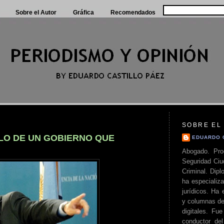
Sobre el Autor
Gráfica
Recomendados
SOBRE EL
ILO DE UN GOBIERNO QUE
EDUARDO 
Abogado. Pro
Seguridad Ciu
Criminal. Di
ha especializa
jurídicos. Ha 
y columnas de
digitales. Fue
conductor del 