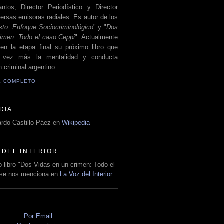
antos, Director Periodístico y Director
ersas emisoras radiales. Es autor de los
sto. Enfoque Sociocriminológico
" y "
Dos
rimen: Todo el caso Ceppi
". Actualmente
en la etapa final su próximo libro que
a vez más la mentalidad y conducta
 criminal argentino.
IL COMPLETO
DIA
rdo Castillo Páez en
Wikipedia
 DEL INTERIOR
 libro "Dos Vidas en un crimen: Todo el
 se nos menciona en
La Voz del Interior
O
Por Email