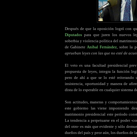
Después de que la oposición logró con qu
Diputados
para que juren los nuevos legi
soberbia y violencia política del matrimonio
de Gabinete
Aníbal Fernández
, sobre la 
aprueban leyes con las que no esté de acu
El veto es una facultad presidencial pre
propuesta de leyes, integra la función le
pero de ahí a que se lo esté reiterando 
insistencia, oportunidad y manera de afi
dista de lo esperable en cualquier sistema 
Son actitudes, maneras y comportamientos
este gobierno las viene imponiendo des
matrimonio presidencial este período con
La tendencia a perpetuarse en el poder -co
del otro- es más que evidente y sólo demue
dueños del país y peor aún, los dueños de l