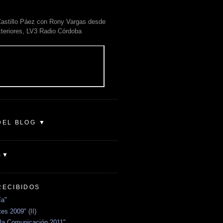
astillo Páez con Rony Vargas desde
xteriores, LV3 Radio Córdoba
DEL BLOG ▼
S▼
RECIBIDOS
ía"
es 2009" (II)
la Comunicación 2011"