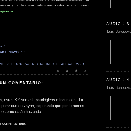
ementos y calificativos, sólo suma puntos para confirmar
e agoniza
.-
AUDIO # 3
Luis Beresovs
ír”.
ión audiovisual?”.
ÁNDEZ
,
DEMOCRACIA
,
KIRCHNER
,
REALIDAD
,
VOTO
AUDIO # 4
 UN COMENTARIO:
Luis Beresovs
n, estos KK son asi, patológicos e incurables. La
sperar que se vayan, esperando que por lo menos
odo como están haciendo.
n comentar jaja.