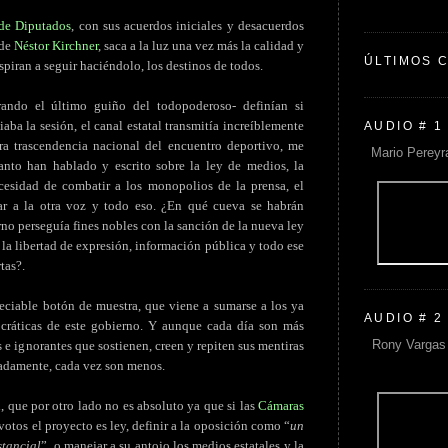
de Diputados
, con sus acuerdos iniciales y desacuerdos
 de
Néstor Kirchner
, saca a la luz una vez más la calidad y
ÚLTIMOS 
piran a seguir haciéndolo, los destinos de todos.
erando el último guiño del todopoderoso- definían si
iaba la sesión, el canal estatal transmitía increíblemente
AUDIO # 1
ra trascendencia nacional del encuentro deportivo, me
Mario Pereyr
anto han hablado y escrito sobre la ley de medios, la
ecesidad de combatir a los monopolios de la prensa, el
ar a la otra voz y todo eso. ¿En qué cueva se habrán
no perseguía fines nobles con la sanción de la nueva ley
 la libertad de expresión, información pública y todo ese
tas?.
eciable botón de muestra, que viene a sumarse a los ya
AUDIO # 2
cráticas de este gobierno. Y aunque cada día son más
Rony Vargas 
 e ignorantes que sostienen, creen y repiten sus mentiras
nadamente, cada vez son menos.
, que por otro lado no es absoluto ya que si las
Cámaras
votos el proyecto es ley, definir a la oposición como “
un
stancial
”, o manejar a su antojo los medios estatales y la