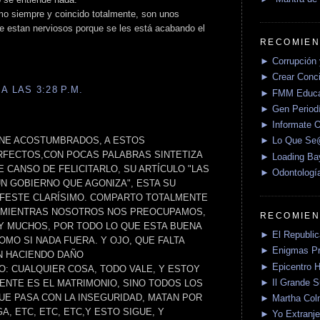
omo siempre y coincido totalmente, son unos
ue estan nerviosos porque se les está acabando el
RECOMIEN
► Corrupción 
► Crear Conci
A LAS 3:28 P.M.
► FMM Educa
► Gen Periodí
► Informate O
ENE ACOSTUMBRADOS, A ESTOS
► Lo Que S
RFECTOS,CON POCAS PALABRAS SINTETIZA
► Loading Ba
 CANSO DE FELICITARLO, SU ARTÍCULO "LAS
► Odontologí
UN GOBIERNO QUE AGONIZA", ESTA SU
IFESTE CLARÍSIMO. COMPARTO TOTALMENTE
O MIENTRAS NOSOTROS NOS PREOCUPAMOS,
RECOMIEN
 MUCHOS, POR TODO LO QUE ESTA BUENA
► El Republica
MO SI NADA FUERA. Y OJO, QUE FALTA
► Enigmas P
N HACIENDO DAÑO
► Epicentro H
O: CUALQUIER COSA, TODO VALE, Y ESTOY
► Il Grande 
NTE ES EL MATRIMONIO, SINO TODOS LOS
UE PASA CON LA INSEGURIDAD, MATAN POR
► Martha Col
A, ETC, ETC, ETC,Y ESTO SIGUE, Y
► Yo Extranje