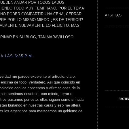
PUEDEN ANDAR POR TODOS LADOS,
IENDO TODO MUY TEMPRANO, POR EL TEMA
A,NO PODER COMPARTIR UNA CENA, CERRAR
VISITAS
PRE POR LO MISMO:MIEDO ¿ES DE TERROR?
ALMENTE NUEVAMENTE LO FELICITO, MAS
PINAR EN SU BLOG, TAN MARAVILLOSO.
A LAS 6:35 P.M.
 verdad me parece excelente el artículo, claro,
 encima de todo, verdadero. Asi que coincido en
 coincido con los conceptos y afirmaciones de la
 nos sentimos nosotros, con miedo, terror e
tros pasamos por esto, ellos siguen como si nada
stán burlando en nuestras caras y eso me altera
os los argentinos para merecernos un gobierno de