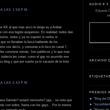
AUDIO # 5
A LAS 1:59 P.M.
Eduardo C
e
os KK al que mas asco le tengo es a Anibal
e con ese bigote asqueroso. En realidad, todos dan
nistros, todos y ya no soporto ni verlos ni
que se llenaban la boca hablando de los
omo vos decís, y censuran a lo loco en canal 7,
e les conviene nomás. Son patéticos y lo que mas
 todavía les crean, como el gay no asumido ese
ARCHIVO 
 blog y que por suerte ya lo sacaste de la lista
ETIQUETA
A LAS 2:43 P.M.
PREMIOS 
► "Blog del D
sa Damián? estash nerviosho? jaja... se nota que
► "Inconfident
rrás con todos, hasta con los gays... Por lo menos
► "Mantra de 
o se entiende nada.