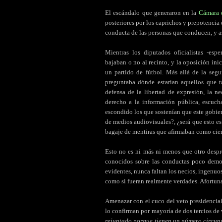
El escándalo que generaron en la
Cámara 
posteriores por los caprichos y prepotencia
conducta de las personas que conducen, y as
Mientras los diputados oficialistas -esp
bajaban o no al recinto, y la oposición inic
un partido de fútbol. Más allá de la segu
preguntaba dónde estarían aquellos que t
defensa de la libertad de expresión, la n
derecho a la información pública, escuch
escondido los que sostenían que este gobier
de medios audiovisuales?, ¿será que esto es
bagaje de mentiras que afirmaban como cier
Esto no es ni más ni menos que otro despr
conocidos sobre las conductas poco demo
evidentes, nunca faltan los necios, ingenuos
como si fueran realmente verdades. Afortu
Amenazar con el cuco del veto presidencial
lo confirman por mayoría de dos tercios de 
rejuntado porque tienen un número circun