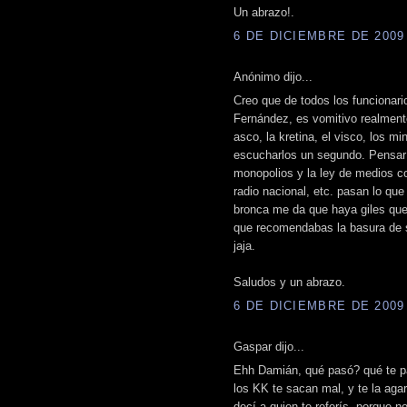
Un abrazo!.
6 DE DICIEMBRE DE 2009 
Anónimo dijo...
Creo que de todos los funcionari
Fernández, es vomitivo realment
asco, la kretina, el visco, los mi
escucharlos un segundo. Pensar 
monopolios y la ley de medios c
radio nacional, etc. pasan lo qu
bronca me da que haya giles que
que recomendabas la basura de su
jaja.
Saludos y un abrazo.
6 DE DICIEMBRE DE 2009 
Gaspar dijo...
Ehh Damián, qué pasó? qué te pa
los KK te sacan mal, y te la aga
decí a quien te referís, porque n