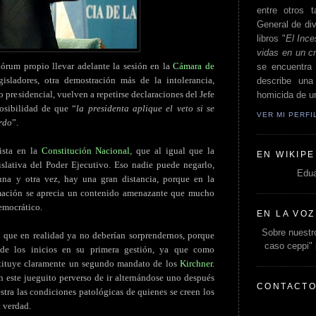
entre otros t
General de div
libros "
El Ince
vidas en un c
órum propio llevar adelante la sesión en la
Cámara de
se encuentra 
sladores, otra demostración más de la intolerancia,
describe un
 presidencial, vuelven a repetirse declaraciones del Jefe
homicida de un
posibilidad de que “
la presidenta aplique el veto si se
VER MI PERF
erdo
”.
vista en la
Constitución Nacional
, que al igual que la
EN WIKIPE
gislativa del Poder Ejecutivo. Eso nadie puede negarlo,
Edua
una y otra vez, hay una gran distancia, porque en la
rmación se aprecia un contenido amenazante que mucho
democrático.
EN LA VOZ
Sobre nuestro
 que en realidad ya no deberían sorprendernos, porque
caso ceppi"
de los inicios en su primera gestión, ya que como
stituye claramente un segundo mandato de los
Kirchner
.
n este jueguito perverso de ir alternándose uno después
CONTACT
stra las condiciones patológicas de quienes se creen los
a verdad.