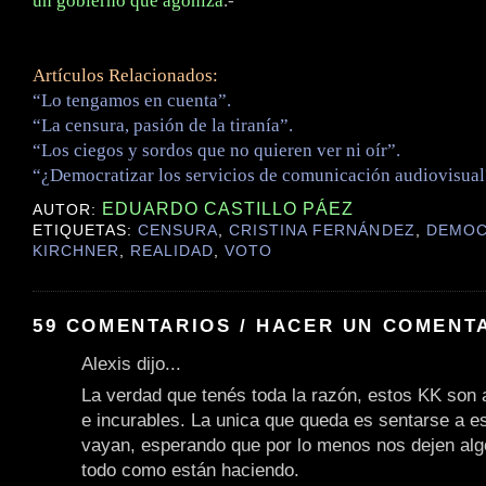
un gobierno que agoniza
.-
Artículos Relacionados:
“Lo tengamos en cuenta”.
“La censura, pasión de la tiranía”.
“Los ciegos y sordos que no quieren ver ni oír”.
“¿Democratizar los servicios de comunicación audiovisual
EDUARDO CASTILLO PÁEZ
AUTOR:
ETIQUETAS:
CENSURA
,
CRISTINA FERNÁNDEZ
,
DEMOC
KIRCHNER
,
REALIDAD
,
VOTO
59 COMENTARIOS / HACER UN COMENT
Alexis dijo...
La verdad que tenés toda la razón, estos KK son a
e incurables. La unica que queda es sentarse a e
vayan, esperando que por lo menos nos dejen alg
todo como están haciendo.