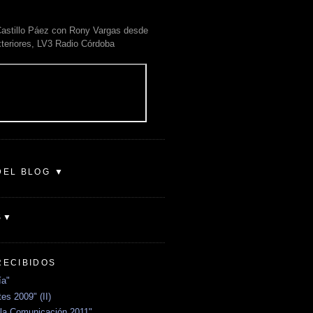
astillo Páez con Rony Vargas desde
xteriores, LV3 Radio Córdoba
DEL BLOG ▼
S▼
RECIBIDOS
ía"
es 2009" (II)
la Comunicación 2011"