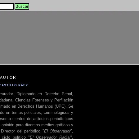
 AUTOR
CASTILLO PÁEZ
curador. Diplomado en Derecho Penal,
dadana, Ciencias Forenses y Perfilación
plomado en Derechos Humanos (UPC). Se
do en temas policiales, criminológicos y
escrito cientos de artículos periodísticos
 opinión para diversos medios gráficos y
 Director del periódico "
El Observador
",
ciclo político "
El Observador Radial
",