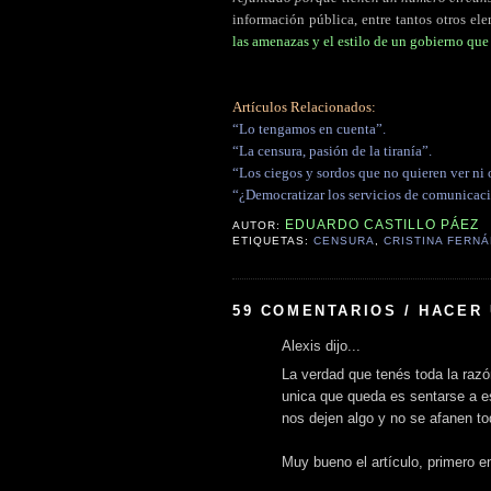
información pública, entre tantos otros el
las amenazas y el estilo de un gobierno qu
Artículos Relacionados:
“Lo tengamos en cuenta”.
“La censura, pasión de la tiranía”.
“Los ciegos y sordos que no quieren ver ni o
“¿Democratizar los servicios de comunicac
EDUARDO CASTILLO PÁEZ
AUTOR:
ETIQUETAS:
CENSURA
,
CRISTINA FERN
59 COMENTARIOS / HACER
Alexis dijo...
La verdad que tenés toda la razó
unica que queda es sentarse a e
nos dejen algo y no se afanen t
Muy bueno el artículo, primero e