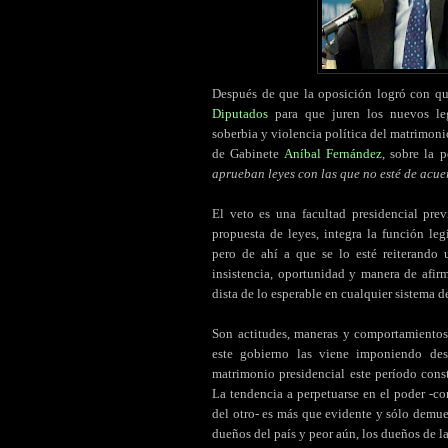
Después de que la oposición logró con qu
Diputados
para que juren los nuevos legi
soberbia y violencia política del matrimonio
de Gabinete
Aníbal Fernández
, sobre la 
aprueban leyes con las que no esté de acu
El veto es una facultad presidencial pre
propuesta de leyes, integra la función le
pero de ahí a que se lo esté reiterando 
insistencia, oportunidad y manera de afi
dista de lo esperable en cualquier sistema 
Son actitudes, maneras y comportamientos
este gobierno las viene imponiendo des
matrimonio presidencial este período con
La tendencia a perpetuarse en el poder -co
del otro- es más que evidente y sólo demue
dueños del país y peor aún, los dueños de l