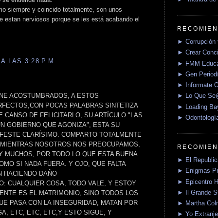
omo siempre y coincido totalmente, son unos
ue estan nerviosos porque se les está acabando el
RECOMIEN
► Corrupción 
► Crear Conci
A LAS 3:28 P.M.
► FMM Educa
► Gen Periodí
► Informate O
ENE ACOSTUMBRADOS, A ESTOS
► Lo Que S
RFECTOS,CON POCAS PALABRAS SINTETIZA
► Loading Ba
 CANSO DE FELICITARLO, SU ARTÍCULO "LAS
► Odontologí
UN GOBIERNO QUE AGONIZA", ESTA SU
IFESTE CLARÍSIMO. COMPARTO TOTALMENTE
O MIENTRAS NOSOTROS NOS PREOCUPAMOS,
RECOMIEN
 MUCHOS, POR TODO LO QUE ESTA BUENA
► El Republica
MO SI NADA FUERA. Y OJO, QUE FALTA
► Enigmas P
N HACIENDO DAÑO
► Epicentro H
O: CUALQUIER COSA, TODO VALE, Y ESTOY
► Il Grande 
NTE ES EL MATRIMONIO, SINO TODOS LOS
UE PASA CON LA INSEGURIDAD, MATAN POR
► Martha Col
A, ETC, ETC, ETC,Y ESTO SIGUE, Y
► Yo Extranje