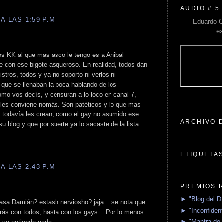
AUDIO # 5
A LAS 1:59 P.M.
Eduardo C
e
os KK al que mas asco le tengo es a Anibal
e con ese bigote asqueroso. En realidad, todos dan
nistros, todos y ya no soporto ni verlos ni
que se llenaban la boca hablando de los
omo vos decís, y censuran a lo loco en canal 7,
e les conviene nomás. Son patéticos y lo que mas
 todavía les crean, como el gay no asumido ese
ARCHIVO 
 blog y que por suerte ya lo sacaste de la lista
ETIQUETA
A LAS 2:43 P.M.
PREMIOS 
► "Blog del D
sa Damián? estash nerviosho? jaja... se nota que
► "Inconfident
rrás con todos, hasta con los gays... Por lo menos
► "Mantra de 
o se entiende nada.