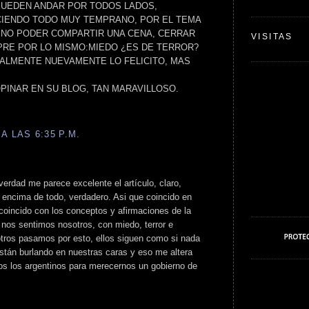
PUEDEN ANDAR POR TODOS LADOS,
IENDO TODO MUY TEMPRANO, POR EL TEMA
A,NO PODER COMPARTIR UNA CENA, CERRAR
VISITAS
PRE POR LO MISMO:MIEDO ¿ES DE TERROR?
ALMENTE NUEVAMENTE LO FELICITO, MAS
PINAR EN SU BLOG, TAN MARAVILLOSO.
A LAS 6:35 P.M.
 verdad me parece excelente el artículo, claro,
 encima de todo, verdadero. Asi que coincido en
 coincido con los conceptos y afirmaciones de la
 nos sentimos nosotros, con miedo, terror e
tros pasamos por esto, ellos siguen como si nada
stán burlando en nuestras caras y eso me altera
os los argentinos para merecernos un gobierno de