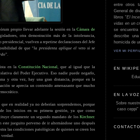
entre otros t
General de div
libros "
El Ince
vidas en un c
órum propio llevar adelante la sesión en la
Cámara de
se encuentra 
sladores, otra demostración más de la intolerancia,
describe un
 presidencial, vuelven a repetirse declaraciones del Jefe
homicida de un
posibilidad de que “
la presidenta aplique el veto si se
VER MI PERF
erdo
”.
vista en la
Constitución Nacional
, que al igual que la
EN WIKIPE
gislativa del Poder Ejecutivo. Eso nadie puede negarlo,
Edua
una y otra vez, hay una gran distancia, porque en la
rmación se aprecia un contenido amenazante que mucho
democrático.
EN LA VOZ
Sobre nuestro
 que en realidad ya no deberían sorprendernos, porque
caso ceppi"
de los inicios en su primera gestión, ya que como
stituye claramente un segundo mandato de los
Kirchner
.
n este jueguito perverso de ir alternándose uno después
CONTACT
stra las condiciones patológicas de quienes se creen los
a verdad.