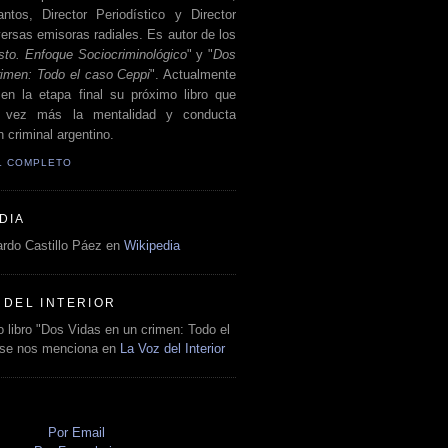
antos, Director Periodístico y Director
ersas emisoras radiales. Es autor de los
sto. Enfoque Sociocriminológico
" y "
Dos
rimen: Todo el caso Ceppi
". Actualmente
en la etapa final su próximo libro que
a vez más la mentalidad y conducta
 criminal argentino.
IL COMPLETO
DIA
rdo Castillo Páez en
Wikipedia
 DEL INTERIOR
 libro "Dos Vidas en un crimen: Todo el
 se nos menciona en
La Voz del Interior
O
Por Email