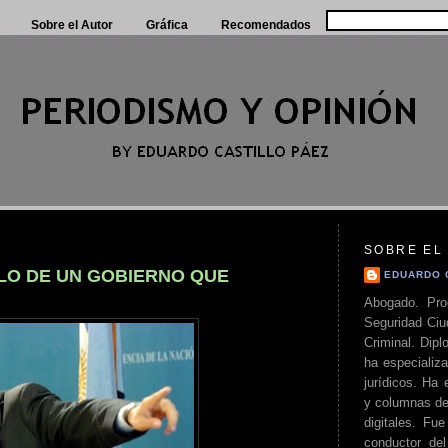
Sobre el Autor
Gráfica
Recomendados
SOBRE EL
ILO DE UN GOBIERNO QUE
EDUARDO 
Abogado. Pro
Seguridad Ciu
Criminal. Di
ha especializa
jurídicos. Ha 
y columnas de
digitales. Fue
conductor del 