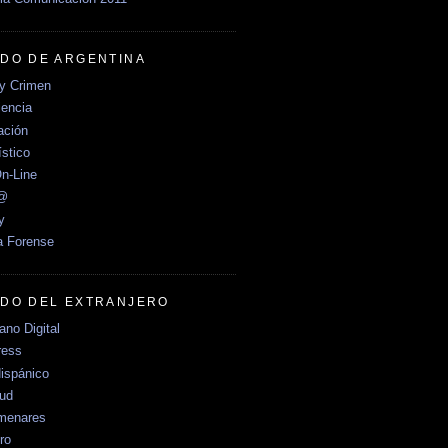
DO DE ARGENTINA
y Crimen
encia
ción
stico
n-Line
e@
y
a Forense
DO DEL EXTRANJERO
no Digital
ress
ispánico
Sud
menares
ro