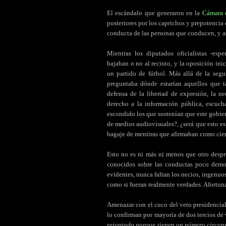
El escándalo que generaron en la
Cámara 
posteriores por los caprichos y prepotencia
conducta de las personas que conducen, y as
Mientras los diputados oficialistas -esp
bajaban o no al recinto, y la oposición inic
un partido de fútbol. Más allá de la segu
preguntaba dónde estarían aquellos que t
defensa de la libertad de expresión, la n
derecho a la información pública, escuch
escondido los que sostenían que este gobier
de medios audiovisuales?, ¿será que esto es
bagaje de mentiras que afirmaban como cier
Esto no es ni más ni menos que otro despr
conocidos sobre las conductas poco demo
evidentes, nunca faltan los necios, ingenuos
como si fueran realmente verdades. Afortu
Amenazar con el cuco del veto presidencial
lo confirman por mayoría de dos tercios de 
rejuntado porque tienen un número circun