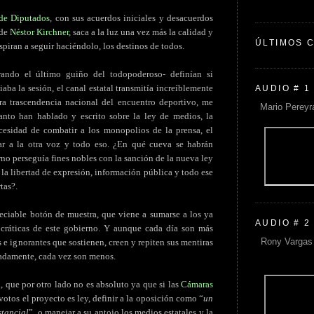
de Diputados
, con sus acuerdos iniciales y desacuerdos
 de
Néstor Kirchner
, saca a la luz una vez más la calidad y
ÚLTIMOS 
piran a seguir haciéndolo, los destinos de todos.
erando el último guiño del todopoderoso- definían si
iaba la sesión, el canal estatal transmitía increíblemente
AUDIO # 1
ra trascendencia nacional del encuentro deportivo, me
Mario Pereyr
anto han hablado y escrito sobre la ley de medios, la
ecesidad de combatir a los monopolios de la prensa, el
ar a la otra voz y todo eso. ¿En qué cueva se habrán
no perseguía fines nobles con la sanción de la nueva ley
 la libertad de expresión, información pública y todo ese
tas?.
eciable botón de muestra, que viene a sumarse a los ya
AUDIO # 2
cráticas de este gobierno. Y aunque cada día son más
Rony Vargas 
 e ignorantes que sostienen, creen y repiten sus mentiras
nadamente, cada vez son menos.
, que por otro lado no es absoluto ya que si las
Cámaras
votos el proyecto es ley, definir a la oposición como “
un
stancial
”, o manejar a su antojo los medios estatales y la