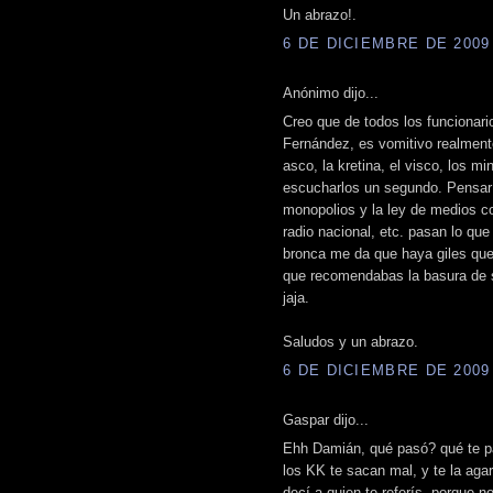
Un abrazo!.
6 DE DICIEMBRE DE 2009 
Anónimo dijo...
Creo que de todos los funcionari
Fernández, es vomitivo realment
asco, la kretina, el visco, los mi
escucharlos un segundo. Pensar 
monopolios y la ley de medios c
radio nacional, etc. pasan lo qu
bronca me da que haya giles que
que recomendabas la basura de su
jaja.
Saludos y un abrazo.
6 DE DICIEMBRE DE 2009 
Gaspar dijo...
Ehh Damián, qué pasó? qué te pa
los KK te sacan mal, y te la aga
decí a quien te referís, porque n