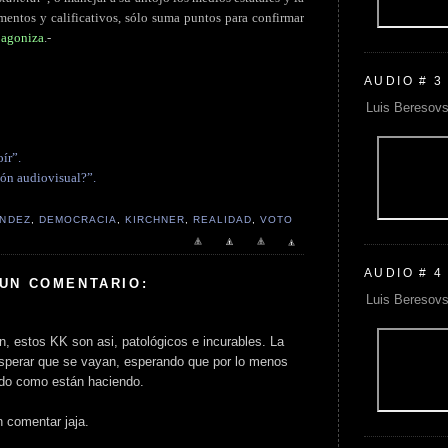
ementos y calificativos, sólo suma puntos para confirmar
e agoniza
.-
AUDIO # 3
Luis Beresovs
ír”.
ión audiovisual?”.
ÁNDEZ
,
DEMOCRACIA
,
KIRCHNER
,
REALIDAD
,
VOTO
AUDIO # 4
 UN COMENTARIO:
Luis Beresovs
n, estos KK son asi, patológicos e incurables. La
sperar que se vayan, esperando que por lo menos
odo como están haciendo.
n comentar jaja.