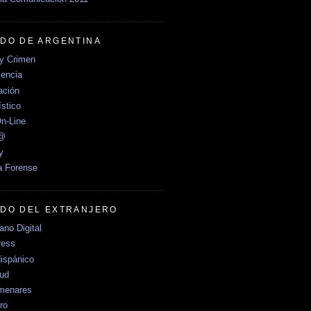
DO DE ARGENTINA
y Crimen
encia
ción
stico
n-Line
e@
y
a Forense
DO DEL EXTRANJERO
no Digital
ress
ispánico
Sud
menares
ro