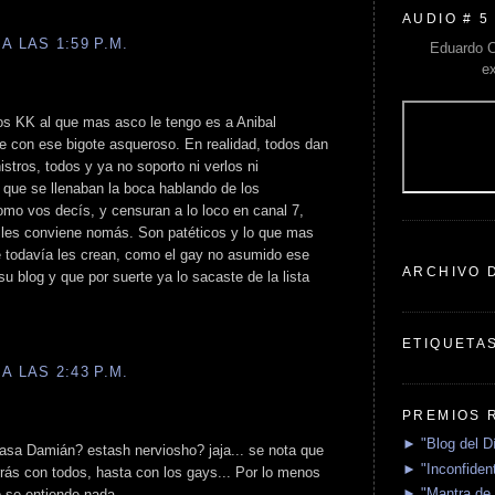
AUDIO # 5
A LAS 1:59 P.M.
Eduardo C
e
os KK al que mas asco le tengo es a Anibal
e con ese bigote asqueroso. En realidad, todos dan
nistros, todos y ya no soporto ni verlos ni
que se llenaban la boca hablando de los
omo vos decís, y censuran a lo loco en canal 7,
e les conviene nomás. Son patéticos y lo que mas
 todavía les crean, como el gay no asumido ese
ARCHIVO 
 blog y que por suerte ya lo sacaste de la lista
ETIQUETA
A LAS 2:43 P.M.
PREMIOS 
► "Blog del D
sa Damián? estash nerviosho? jaja... se nota que
► "Inconfident
rrás con todos, hasta con los gays... Por lo menos
► "Mantra de 
o se entiende nada.