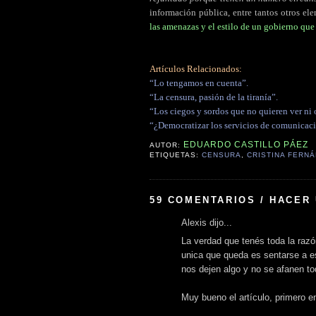
información pública, entre tantos otros el
las amenazas y el estilo de un gobierno qu
Artículos Relacionados:
“Lo tengamos en cuenta”.
“La censura, pasión de la tiranía”.
“Los ciegos y sordos que no quieren ver ni o
“¿Democratizar los servicios de comunicac
EDUARDO CASTILLO PÁEZ
AUTOR:
ETIQUETAS:
CENSURA
,
CRISTINA FERN
59 COMENTARIOS / HACER
Alexis dijo...
La verdad que tenés toda la razó
unica que queda es sentarse a e
nos dejen algo y no se afanen t
Muy bueno el artículo, primero e