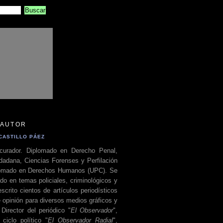
 AUTOR
CASTILLO PÁEZ
curador. Diplomado en Derecho Penal,
dadana, Ciencias Forenses y Perfilación
plomado en Derechos Humanos (UPC). Se
do en temas policiales, criminológicos y
escrito cientos de artículos periodísticos
 opinión para diversos medios gráficos y
 Director del periódico "
El Observador
",
ciclo político "
El Observador Radial
",