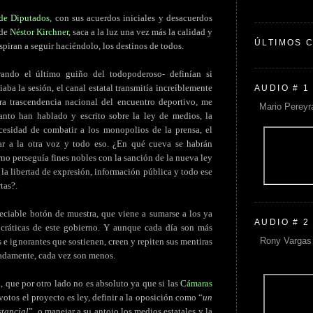
de Diputados
, con sus acuerdos iniciales y desacuerdos
 de
Néstor Kirchner
, saca a la luz una vez más la calidad y
ÚLTIMOS 
piran a seguir haciéndolo, los destinos de todos.
erando el último guiño del todopoderoso- definían si
iaba la sesión, el canal estatal transmitía increíblemente
AUDIO # 1
ra trascendencia nacional del encuentro deportivo, me
Mario Pereyr
anto han hablado y escrito sobre la ley de medios, la
ecesidad de combatir a los monopolios de la prensa, el
ar a la otra voz y todo eso. ¿En qué cueva se habrán
no perseguía fines nobles con la sanción de la nueva ley
 la libertad de expresión, información pública y todo ese
tas?.
eciable botón de muestra, que viene a sumarse a los ya
AUDIO # 2
cráticas de este gobierno. Y aunque cada día son más
Rony Vargas 
 e ignorantes que sostienen, creen y repiten sus mentiras
nadamente, cada vez son menos.
, que por otro lado no es absoluto ya que si las
Cámaras
votos el proyecto es ley, definir a la oposición como “
un
stancial
”, o manejar a su antojo los medios estatales y la