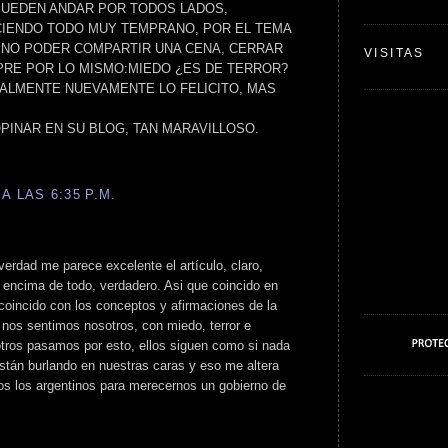
PUEDEN ANDAR POR TODOS LADOS,
IENDO TODO MUY TEMPRANO, POR EL TEMA
A,NO PODER COMPARTIR UNA CENA, CERRAR
VISITAS
PRE POR LO MISMO:MIEDO ¿ES DE TERROR?
ALMENTE NUEVAMENTE LO FELICITO, MAS
PINAR EN SU BLOG, TAN MARAVILLOSO.
A LAS 6:35 P.M.
 verdad me parece excelente el artículo, claro,
 encima de todo, verdadero. Asi que coincido en
 coincido con los conceptos y afirmaciones de la
 nos sentimos nosotros, con miedo, terror e
tros pasamos por esto, ellos siguen como si nada
stán burlando en nuestras caras y eso me altera
os los argentinos para merecernos un gobierno de