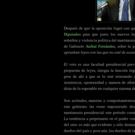
Después de que la oposición logró con qu
Diputados
para que juren los nuevos legi
soberbia y violencia política del matrimonio
de Gabinete
Aníbal Fernández
, sobre la 
aprueban leyes con las que no esté de acu
El veto es una facultad presidencial pre
propuesta de leyes, integra la función le
pero de ahí a que se lo esté reiterando 
insistencia, oportunidad y manera de afi
dista de lo esperable en cualquier sistema 
Son actitudes, maneras y comportamientos
este gobierno las viene imponiendo des
matrimonio presidencial este período con
La tendencia a perpetuarse en el poder -co
del otro- es más que evidente y sólo demue
dueños del país y peor aún, los dueños de l