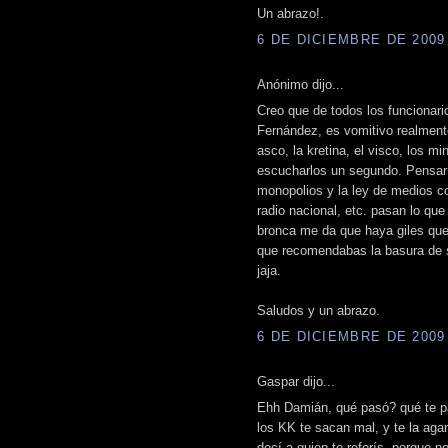
Un abrazo!.
6 DE DICIEMBRE DE 2009 
Anónimo dijo...
Creo que de todos los funcionari
Fernández, es vomitivo realment
asco, la kretina, el visco, los mi
escucharlos un segundo. Pensar 
monopolios y la ley de medios c
radio nacional, etc. pasan lo qu
bronca me da que haya giles que
que recomendabas la basura de su
jaja.
Saludos y un abrazo.
6 DE DICIEMBRE DE 2009 
Gaspar dijo...
Ehh Damián, qué pasó? qué te pa
los KK te sacan mal, y te la aga
decí a quien te referís, porque n