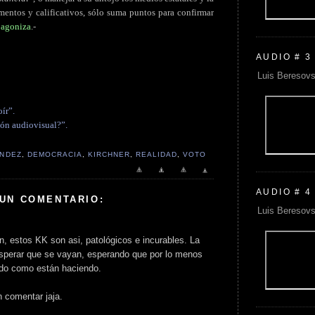
ementos y calificativos, sólo suma puntos para confirmar
e agoniza
.-
AUDIO # 3
Luis Beresovs
ír”.
ión audiovisual?”.
ÁNDEZ
,
DEMOCRACIA
,
KIRCHNER
,
REALIDAD
,
VOTO
AUDIO # 4
 UN COMENTARIO:
Luis Beresovs
n, estos KK son asi, patológicos e incurables. La
sperar que se vayan, esperando que por lo menos
odo como están haciendo.
n comentar jaja.