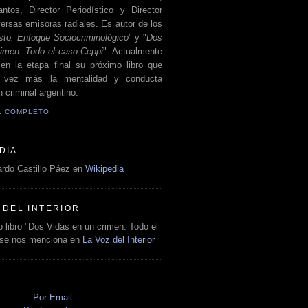
antos, Director Periodístico y Director
ersas emisoras radiales. Es autor de los
sto. Enfoque Sociocriminológico
" y "
Dos
rimen: Todo el caso Ceppi
". Actualmente
en la etapa final su próximo libro que
a vez más la mentalidad y conducta
 criminal argentino.
IL COMPLETO
DIA
rdo Castillo Páez en
Wikipedia
 DEL INTERIOR
 libro "Dos Vidas en un crimen: Todo el
 se nos menciona en
La Voz del Interior
O
Por Email