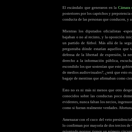
El escándalo que generaron en la
Cámara 
posteriores por los caprichos y prepotencia
conducta de las personas que conducen, y as
Mientras los diputados oficialistas -esp
bajaban o no al recinto, y la oposición inic
un partido de fútbol. Más allá de la segu
preguntaba dónde estarían aquellos que t
defensa de la libertad de expresión, la n
derecho a la información pública, escuch
escondido los que sostenían que este gobier
de medios audiovisuales?, ¿será que esto es
bagaje de mentiras que afirmaban como cier
Esto no es ni más ni menos que otro despr
conocidos sobre las conductas poco demo
evidentes, nunca faltan los necios, ingenuos
como si fueran realmente verdades. Afortu
Amenazar con el cuco del veto presidencial
lo confirman por mayoría de dos tercios de 
rejuntado porque tienen un número circun