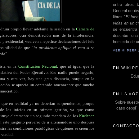
entre otros t
General de div
libros "
El Ince
vidas en un c
órum propio llevar adelante la sesión en la
Cámara de
se encuentra 
sladores, otra demostración más de la intolerancia,
describe un
 presidencial, vuelven a repetirse declaraciones del Jefe
homicida de un
posibilidad de que “
la presidenta aplique el veto si se
VER MI PERF
erdo
”.
vista en la
Constitución Nacional
, que al igual que la
EN WIKIPE
gislativa del Poder Ejecutivo. Eso nadie puede negarlo,
Edua
una y otra vez, hay una gran distancia, porque en la
rmación se aprecia un contenido amenazante que mucho
democrático.
EN LA VOZ
Sobre nuestro
 que en realidad ya no deberían sorprendernos, porque
caso ceppi"
de los inicios en su primera gestión, ya que como
stituye claramente un segundo mandato de los
Kirchner
.
n este jueguito perverso de ir alternándose uno después
CONTACT
stra las condiciones patológicas de quienes se creen los
a verdad.