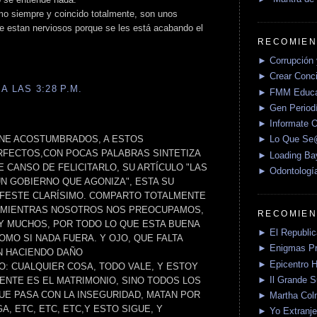
omo siempre y coincido totalmente, son unos
ue estan nerviosos porque se les está acabando el
RECOMIEN
► Corrupción 
► Crear Conci
A LAS 3:28 P.M.
► FMM Educa
► Gen Periodí
► Informate O
ENE ACOSTUMBRADOS, A ESTOS
► Lo Que S
RFECTOS,CON POCAS PALABRAS SINTETIZA
► Loading Ba
 CANSO DE FELICITARLO, SU ARTÍCULO "LAS
► Odontologí
UN GOBIERNO QUE AGONIZA", ESTA SU
IFESTE CLARÍSIMO. COMPARTO TOTALMENTE
O MIENTRAS NOSOTROS NOS PREOCUPAMOS,
RECOMIEN
 MUCHOS, POR TODO LO QUE ESTA BUENA
► El Republica
MO SI NADA FUERA. Y OJO, QUE FALTA
► Enigmas P
N HACIENDO DAÑO
► Epicentro H
O: CUALQUIER COSA, TODO VALE, Y ESTOY
► Il Grande 
NTE ES EL MATRIMONIO, SINO TODOS LOS
UE PASA CON LA INSEGURIDAD, MATAN POR
► Martha Col
A, ETC, ETC, ETC,Y ESTO SIGUE, Y
► Yo Extranje