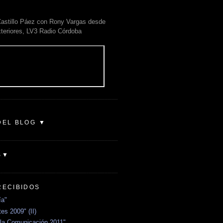
astillo Páez con Rony Vargas desde
xteriores, LV3 Radio Córdoba
DEL BLOG ▼
S▼
RECIBIDOS
ía"
es 2009" (II)
la Comunicación 2011"