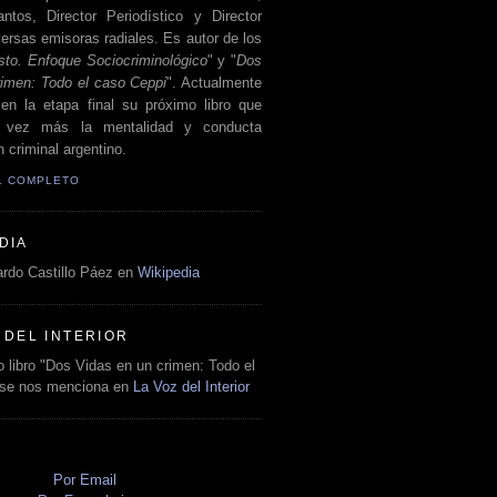
antos, Director Periodístico y Director
ersas emisoras radiales. Es autor de los
sto. Enfoque Sociocriminológico
" y "
Dos
rimen: Todo el caso Ceppi
". Actualmente
en la etapa final su próximo libro que
a vez más la mentalidad y conducta
 criminal argentino.
IL COMPLETO
DIA
rdo Castillo Páez en
Wikipedia
 DEL INTERIOR
 libro "Dos Vidas en un crimen: Todo el
 se nos menciona en
La Voz del Interior
O
Por Email