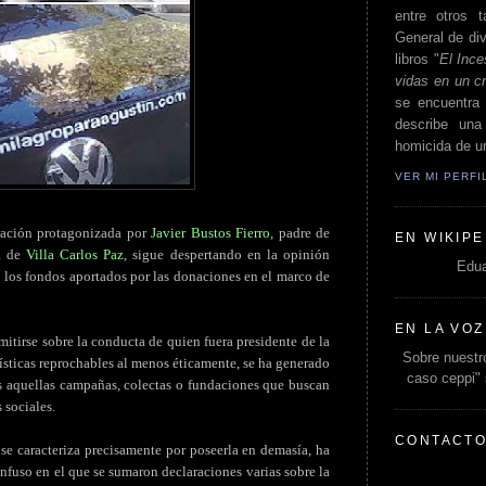
entre otros t
General de div
libros "
El Ince
vidas en un c
se encuentra 
describe un
homicida de un
VER MI PERF
tuación protagonizada por
Javier Bustos Fierro
, padre de
EN WIKIPE
ía de
Villa Carlos Paz
, sigue despertando en la opinión
Edua
 los fondos aportados por las donaciones en el marco de
EN LA VOZ
itirse sobre la conducta de quien fuera presidente de la
Sobre nuestro
rísticas reprochables al menos éticamente, se ha generado
caso ceppi"
s aquellas campañas, colectas o fundaciones que buscan
 sociales.
CONTACT
 se caracteriza precisamente por poseerla en demasía, ha
fuso en el que se sumaron declaraciones varias sobre la