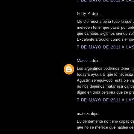
7 DE MAYO DE 2011 A LAS
Natty P. dijo...
Me dio mucha pena todo lo que p
merecen tener que pasar por tod
que cambiar, sigamos siendo sol
Excelente artículo, como siempr
7 DE MAYO DE 2011 A LAS
Marcela
dijo...
Los argentinos podemos tener mi
todavía ayuda al que lo necesita
Agustín se equivocó, está bien q
no nos dejemos matar esa carida
digno en toda persona que se pr
7 DE MAYO DE 2011 A LAS
marcos dijo...
Evidentemente no tiene capacidad
que no se merece que hablen de 