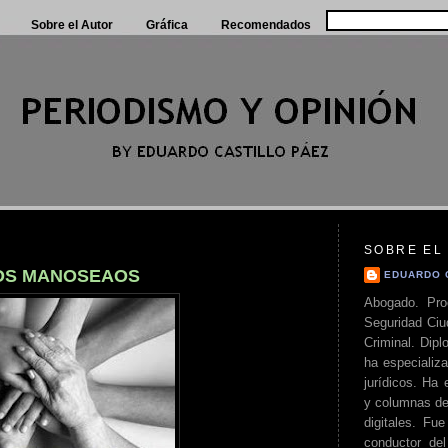
Sobre el Autor
Gráfica
Recomendados
SOBRE EL
DOS MANOSEAOS
EDUARDO 
Abogado. Pro
Seguridad Ciu
Criminal. Di
ha especializa
jurídicos. Ha 
y columnas de
digitales. Fue
conductor del 