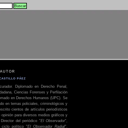
 AUTOR
CASTILLO PÁEZ
curador. Diplomado en Derecho Penal,
dadana, Ciencias Forenses y Perfilación
plomado en Derechos Humanos (UPC). Se
do en temas policiales, criminológicos y
escrito cientos de artículos periodísticos
 opinión para diversos medios gráficos y
 Director del periódico "
El Observador
",
ciclo político "
El Observador Radial
",