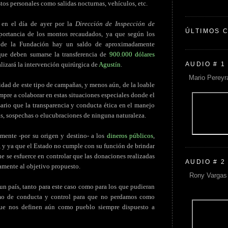
stos personales como salidas nocturnas, vehículos, etc.
o en el día de ayer por la
Dirección de Inspección de
ÚLTIMOS 
mportancia de los montos recaudados, ya que según los
as de la Fundación hay un saldo de aproximadamente
 que deben sumarse la transferencia de
900.000 dólares
AUDIO # 1
alizará la intervención quirúrgica de
Agustín
.
Mario Pereyr
idad de este tipo de campañas, y menos aún, de la loable
mpre a colaborar en estas situaciones especiales donde el
sario que la transparencia y conducta ética en el manejo
s, sospechas o elucubraciones de ninguna naturaleza.
amente -por su origen y destino- a los
dineros públicos
,
 y ya que el Estado no cumple con su función de brindar
e se esfuerce en controlar que las donaciones realizadas
AUDIO # 2
amente al objetivo propuesto.
Rony Vargas 
 un país, tanto para este caso como para los que pudieran
imo de conducta y control para que no perdamos como
que nos definen aún como pueblo siempre dispuesto a