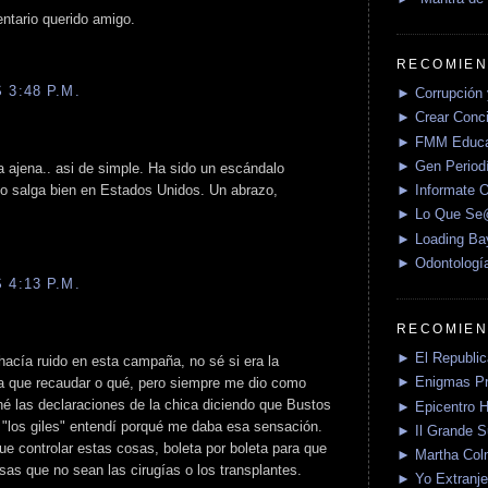
tario querido amigo.
RECOMIEN
 3:48 P.M.
► Corrupción 
► Crear Conci
► FMM Educa
► Gen Periodí
a ajena.. asi de simple. Ha sido un escándalo
► Informate O
do salga bien en Estados Unidos. Un abrazo,
► Lo Que S
► Loading Ba
► Odontologí
 4:13 P.M.
RECOMIEN
► El Republica
hacía ruido en esta campaña, no sé si era la
► Enigmas P
a que recaudar o qué, pero siempre me dio como
é las declaraciones de la chica diciendo que Bustos
► Epicentro H
o "los giles" entendí porqué me daba esa sensación.
► Il Grande 
ue controlar estas cosas, boleta por boleta para que
► Martha Col
sas que no sean las cirugías o los transplantes.
► Yo Extranje