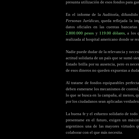
presunta utilización de esos fondos para ga
En el informe de la Auditoría, difundid
Personas Jurídicas
, queda reflejada la i
datos oficiales en las cuentas bancari
2.800.000 pesos
y
119.00 dólares
, a los
realizada al hospital americano donde se re
Nadie puede dudar de la relevancia y neces
actitud solidaria de un país que se sumó sie
Estado brilla por su ausencia, pero es nece
de esos dineros no queden expuestas a duda
Al tratarse de fondos equiparables perfect
deben esmerarse los mecanismos de control,
lo que se busca en la campaña, al menos, qu
por los ciudadanos sean aplicadas verdader
La buena fe y el esfuerzo solidario de todo
presentarse en el futuro, exigen un máx
argentinos una de las mayores virtudes 
colaborar con el que más necesita.