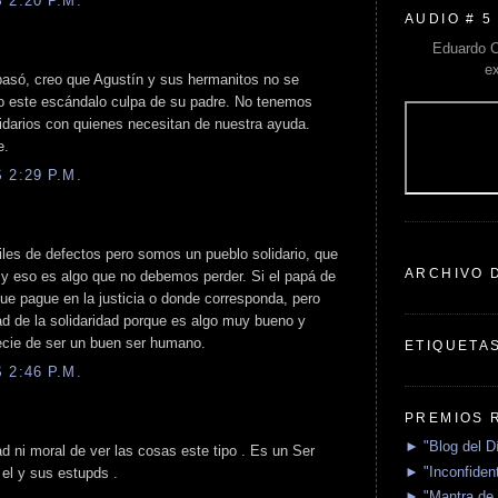
 2:20 P.M.
AUDIO # 5
Eduardo C
e
asó, creo que Agustín y sus hermanitos no se
o este escándalo culpa de su padre. No tenemos
idarios con quienes necesitan de nuestra ayuda.
e.
 2:29 P.M.
les de defectos pero somos un pueblo solidario, que
ARCHIVO 
 y eso es algo que no debemos perder. Si el papá de
ue pague en la justicia o donde corresponda, pero
d de la solidaridad porque es algo muy bueno y
ecie de ser un buen ser humano.
ETIQUETA
 2:46 P.M.
PREMIOS 
► "Blog del D
 ni moral de ver las cosas este tipo . Es un Ser
► "Inconfident
el y sus estupds .
► "Mantra de 