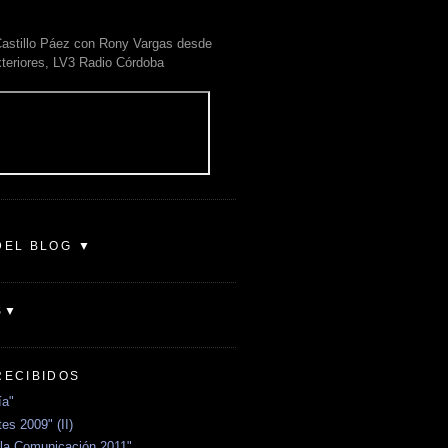
astillo Páez con Rony Vargas desde
xteriores, LV3 Radio Córdoba
DEL BLOG ▼
S▼
RECIBIDOS
ía"
es 2009" (II)
la Comunicación 2011"