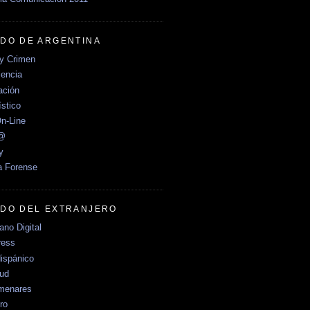
DO DE ARGENTINA
y Crimen
encia
ción
stico
n-Line
e@
y
a Forense
DO DEL EXTRANJERO
no Digital
ress
ispánico
Sud
menares
ro