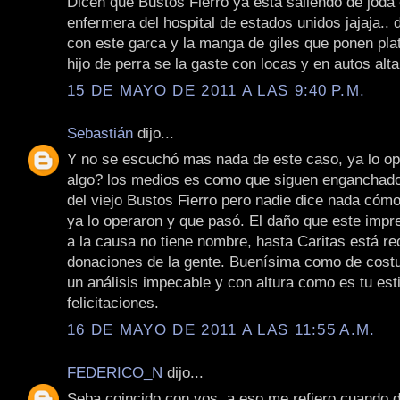
Dicen que Bustos Fierro ya está saliendo de joda
enfermera del hospital de estados unidos jajaja.. 
con este garca y la manga de giles que ponen pla
hijo de perra se la gaste con locas y en autos alt
15 DE MAYO DE 2011 A LAS 9:40 P.M.
Sebastián
dijo...
Y no se escuchó mas nada de este caso, ya lo o
algo? los medios es como que siguen enganchado
del viejo Bustos Fierro pero nadie dice nada cómo
ya lo operaron y que pasó. El daño que este impre
a la causa no tiene nombre, hasta Caritas está r
donaciones de la gente. Buenísima como de costu
un análisis impecable y con altura como es tu esti
felicitaciones.
16 DE MAYO DE 2011 A LAS 11:55 A.M.
FEDERICO_N
dijo...
Seba coincido con vos, a eso me refiero cuando d