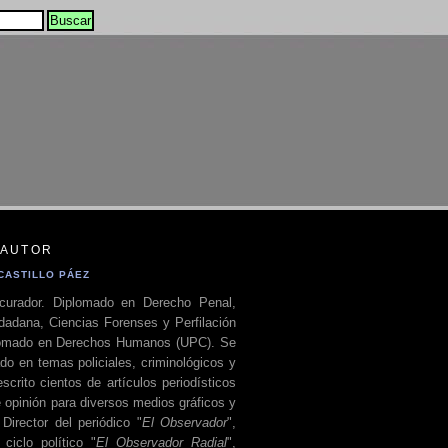
 AUTOR
CASTILLO PÁEZ
curador. Diplomado en Derecho Penal,
dadana, Ciencias Forenses y Perfilación
plomado en Derechos Humanos (UPC). Se
do en temas policiales, criminológicos y
escrito cientos de artículos periodísticos
 opinión para diversos medios gráficos y
 Director del periódico "
El Observador
",
ciclo político "
El Observador Radial
",