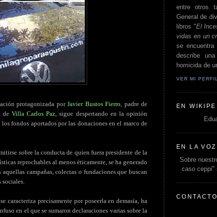
entre otros t
General de div
libros "
El Ince
vidas en un c
se encuentra 
describe un
homicida de un
VER MI PERF
tuación protagonizada por
Javier Bustos Fierro
, padre de
EN WIKIPE
ía de
Villa Carlos Paz
, sigue despertando en la opinión
Edua
 los fondos aportados por las donaciones en el marco de
EN LA VOZ
itirse sobre la conducta de quien fuera presidente de la
Sobre nuestro
rísticas reprochables al menos éticamente, se ha generado
caso ceppi"
s aquellas campañas, colectas o fundaciones que buscan
 sociales.
CONTACT
 se caracteriza precisamente por poseerla en demasía, ha
fuso en el que se sumaron declaraciones varias sobre la