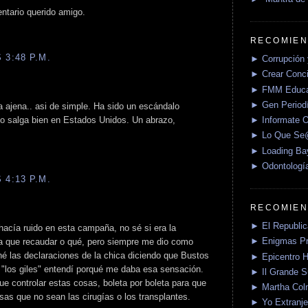
tario querido amigo.
RECOMIEN
 3:48 P.M.
► Corrupción 
► Crear Conci
► FMM Educa
► Gen Periodí
a ajena.. asi de simple. Ha sido un escándalo
► Informate O
do salga bien en Estados Unidos. Un abrazo,
► Lo Que S
► Loading Ba
► Odontologí
 4:13 P.M.
RECOMIEN
► El Republica
hacía ruido en esta campaña, no sé si era la
► Enigmas P
a que recaudar o qué, pero siempre me dio como
é las declaraciones de la chica diciendo que Bustos
► Epicentro H
o "los giles" entendí porqué me daba esa sensación.
► Il Grande 
ue controlar estas cosas, boleta por boleta para que
► Martha Col
sas que no sean las cirugías o los transplantes.
► Yo Extranje