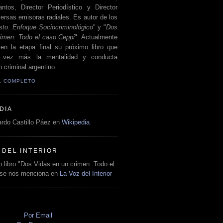
antos, Director Periodístico y Director
ersas emisoras radiales. Es autor de los
sto. Enfoque Sociocriminológico
" y "
Dos
rimen: Todo el caso Ceppi
". Actualmente
en la etapa final su próximo libro que
a vez más la mentalidad y conducta
 criminal argentino.
IL COMPLETO
DIA
rdo Castillo Páez en
Wikipedia
 DEL INTERIOR
 libro "Dos Vidas en un crimen: Todo el
 se nos menciona en
La Voz del Interior
O
Por Email