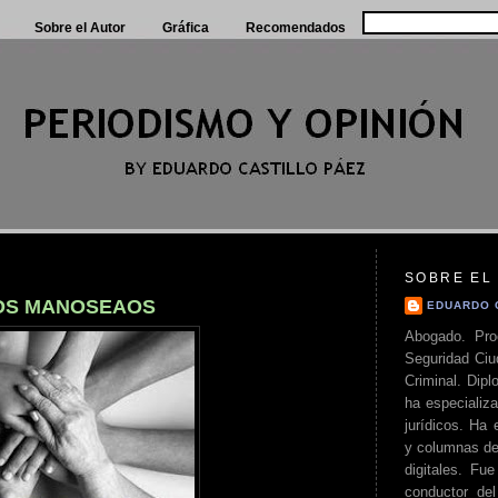
Sobre el Autor
Gráfica
Recomendados
SOBRE EL
DOS MANOSEAOS
EDUARDO 
Abogado. Pro
Seguridad Ciu
Criminal. Di
ha especializa
jurídicos. Ha 
y columnas de
digitales. Fue
conductor del 