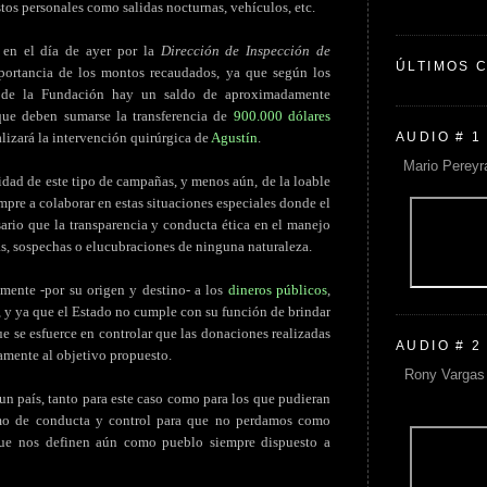
stos personales como salidas nocturnas, vehículos, etc.
o en el día de ayer por la
Dirección de Inspección de
ÚLTIMOS 
mportancia de los montos recaudados, ya que según los
as de la Fundación hay un saldo de aproximadamente
 que deben sumarse la transferencia de
900.000 dólares
AUDIO # 1
alizará la intervención quirúrgica de
Agustín
.
Mario Pereyr
idad de este tipo de campañas, y menos aún, de la loable
mpre a colaborar en estas situaciones especiales donde el
sario que la transparencia y conducta ética en el manejo
s, sospechas o elucubraciones de ninguna naturaleza.
amente -por su origen y destino- a los
dineros públicos
,
 y ya que el Estado no cumple con su función de brindar
e se esfuerce en controlar que las donaciones realizadas
AUDIO # 2
amente al objetivo propuesto.
Rony Vargas 
 un país, tanto para este caso como para los que pudieran
imo de conducta y control para que no perdamos como
que nos definen aún como pueblo siempre dispuesto a