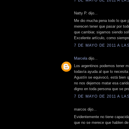
7 DE MAYO DE 2011 A LAS
Natty P. dijo...
Me dio mucha pena todo lo que p
merecen tener que pasar por tod
que cambiar, sigamos siendo sol
Excelente artículo, como siempr
7 DE MAYO DE 2011 A LAS
Marcela
dijo...
Los argentinos podemos tener mi
todavía ayuda al que lo necesita
Agustín se equivocó, está bien q
no nos dejemos matar esa carida
digno en toda persona que se pr
7 DE MAYO DE 2011 A LAS
marcos dijo...
Evidentemente no tiene capacidad
que no se merece que hablen de 