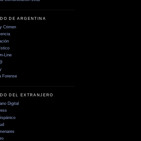
DO DE ARGENTINA
y Crimen
encia
ción
stico
n-Line
e@
y
a Forense
DO DEL EXTRANJERO
no Digital
ress
ispánico
Sud
menares
ro