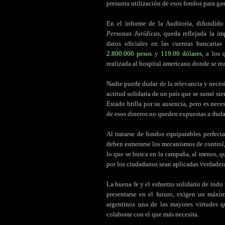
presunta utilización de esos fondos para ga
En el informe de la Auditoría, difundid
Personas Jurídicas
, queda reflejada la i
datos oficiales en las cuentas bancari
2.800.000 pesos
y
119.00 dólares
, a los
realizada al hospital americano donde se re
Nadie puede dudar de la relevancia y neces
actitud solidaria de un país que se sumó sie
Estado brilla por su ausencia, pero es nece
de esos dineros no queden expuestas a duda
Al tratarse de fondos equiparables perfect
deben esmerarse los mecanismos de control,
lo que se busca en la campaña, al menos, qu
por los ciudadanos sean aplicadas verdader
La buena fe y el esfuerzo solidario de todo
presentarse en el futuro, exigen un máx
argentinos una de las mayores virtudes 
colaborar con el que más necesita.