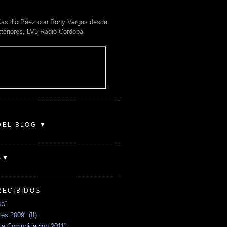
astillo Páez con Rony Vargas desde
xteriores, LV3 Radio Córdoba
DEL BLOG ▼
S▼
RECIBIDOS
ía"
es 2009" (II)
la Comunicación 2011"