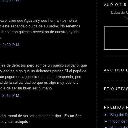
 2:20 P.M.
AUDIO # 5
Eduardo C
e
asó, creo que Agustín y sus hermanitos no se
o este escándalo culpa de su padre. No tenemos
idarios con quienes necesitan de nuestra ayuda.
e.
 2:29 P.M.
les de defectos pero somos un pueblo solidario, que
ARCHIVO 
 y eso es algo que no debemos perder. Si el papá de
ue pague en la justicia o donde corresponda, pero
d de la solidaridad porque es algo muy bueno y
ecie de ser un buen ser humano.
ETIQUETA
 2:46 P.M.
PREMIOS 
► "Blog del D
 ni moral de ver las cosas este tipo . Es un Ser
► "Inconfident
el y sus estupds .
► "Mantra de 