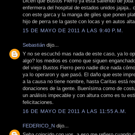
Dicen que Bustos Fierro ya está saliendo de joda
enfermera del hospital de estados unidos jajaja.. 
con este garca y la manga de giles que ponen pla
hijo de perra se la gaste con locas y en autos alt
15 DE MAYO DE 2011 A LAS 9:40 P.M.
Sebastián
dijo...
Y no se escuchó mas nada de este caso, ya lo o
algo? los medios es como que siguen enganchado
del viejo Bustos Fierro pero nadie dice nada cómo
ya lo operaron y que pasó. El daño que este impre
a la causa no tiene nombre, hasta Caritas está r
donaciones de la gente. Buenísima como de costu
un análisis impecable y con altura como es tu esti
felicitaciones.
16 DE MAYO DE 2011 A LAS 11:55 A.M.
FEDERICO_N
dijo...
Seba coincido con vos, a eso me refiero cuando d