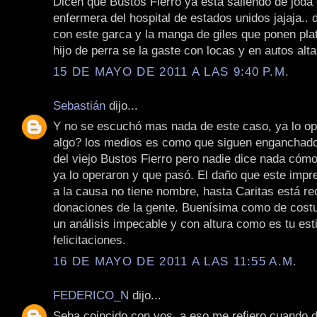
Dicen que Bustos Fierro ya está saliendo de joda
enfermera del hospital de estados unidos jajaja.. 
con este garca y la manga de giles que ponen pla
hijo de perra se la gaste con locas y en autos alt
15 DE MAYO DE 2011 A LAS 9:40 P.M.
Sebastián
dijo...
Y no se escuchó mas nada de este caso, ya lo o
algo? los medios es como que siguen enganchado
del viejo Bustos Fierro pero nadie dice nada cómo
ya lo operaron y que pasó. El daño que este impre
a la causa no tiene nombre, hasta Caritas está r
donaciones de la gente. Buenísima como de costu
un análisis impecable y con altura como es tu esti
felicitaciones.
16 DE MAYO DE 2011 A LAS 11:55 A.M.
FEDERICO_N
dijo...
Seba coincido con vos, a eso me refiero cuando d