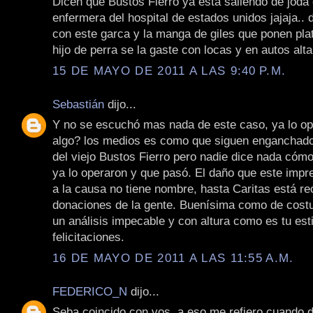
Dicen que Bustos Fierro ya está saliendo de joda
enfermera del hospital de estados unidos jajaja.. 
con este garca y la manga de giles que ponen pla
hijo de perra se la gaste con locas y en autos alt
15 DE MAYO DE 2011 A LAS 9:40 P.M.
Sebastián
dijo...
Y no se escuchó mas nada de este caso, ya lo o
algo? los medios es como que siguen enganchado
del viejo Bustos Fierro pero nadie dice nada cómo
ya lo operaron y que pasó. El daño que este impre
a la causa no tiene nombre, hasta Caritas está r
donaciones de la gente. Buenísima como de costu
un análisis impecable y con altura como es tu esti
felicitaciones.
16 DE MAYO DE 2011 A LAS 11:55 A.M.
FEDERICO_N
dijo...
Seba coincido con vos, a eso me refiero cuando d