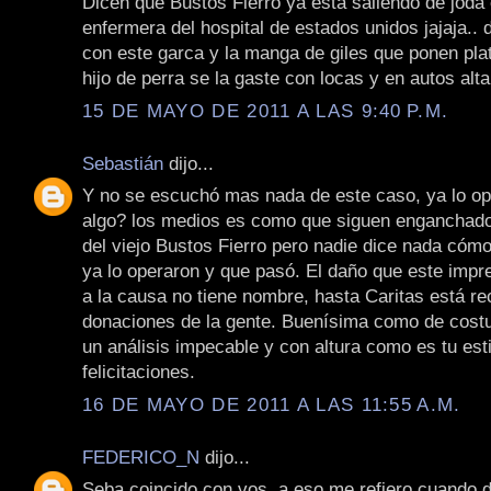
Dicen que Bustos Fierro ya está saliendo de joda
enfermera del hospital de estados unidos jajaja.. 
con este garca y la manga de giles que ponen pla
hijo de perra se la gaste con locas y en autos alt
15 DE MAYO DE 2011 A LAS 9:40 P.M.
Sebastián
dijo...
Y no se escuchó mas nada de este caso, ya lo o
algo? los medios es como que siguen enganchado
del viejo Bustos Fierro pero nadie dice nada cómo
ya lo operaron y que pasó. El daño que este impre
a la causa no tiene nombre, hasta Caritas está r
donaciones de la gente. Buenísima como de costu
un análisis impecable y con altura como es tu esti
felicitaciones.
16 DE MAYO DE 2011 A LAS 11:55 A.M.
FEDERICO_N
dijo...
Seba coincido con vos, a eso me refiero cuando d