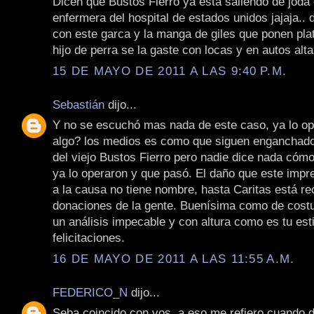
Dicen que Bustos Fierro ya está saliendo de joda
enfermera del hospital de estados unidos jajaja.. 
con este garca y la manga de giles que ponen pla
hijo de perra se la gaste con locas y en autos alt
15 DE MAYO DE 2011 A LAS 9:40 P.M.
Sebastián
dijo...
Y no se escuchó mas nada de este caso, ya lo o
algo? los medios es como que siguen enganchado
del viejo Bustos Fierro pero nadie dice nada cómo
ya lo operaron y que pasó. El daño que este impre
a la causa no tiene nombre, hasta Caritas está r
donaciones de la gente. Buenísima como de costu
un análisis impecable y con altura como es tu esti
felicitaciones.
16 DE MAYO DE 2011 A LAS 11:55 A.M.
FEDERICO_N
dijo...
Seba coincido con vos, a eso me refiero cuando d