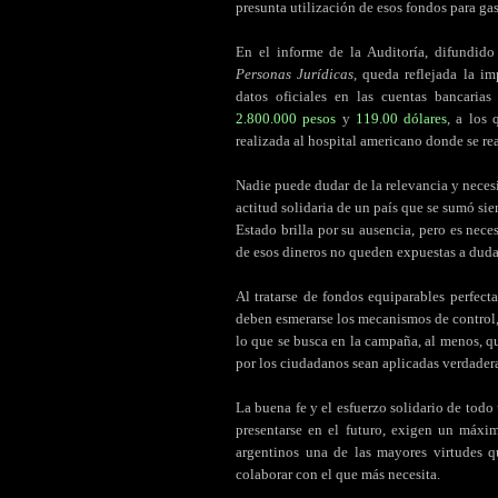
presunta utilización de esos fondos para ga
En el informe de la Auditoría, difundid
Personas Jurídicas
, queda reflejada la i
datos oficiales en las cuentas bancari
2.800.000 pesos
y
119.00 dólares
, a los
realizada al hospital americano donde se re
Nadie puede dudar de la relevancia y neces
actitud solidaria de un país que se sumó sie
Estado brilla por su ausencia, pero es nece
de esos dineros no queden expuestas a duda
Al tratarse de fondos equiparables perfect
deben esmerarse los mecanismos de control,
lo que se busca en la campaña, al menos, qu
por los ciudadanos sean aplicadas verdader
La buena fe y el esfuerzo solidario de todo
presentarse en el futuro, exigen un máx
argentinos una de las mayores virtudes 
colaborar con el que más necesita.