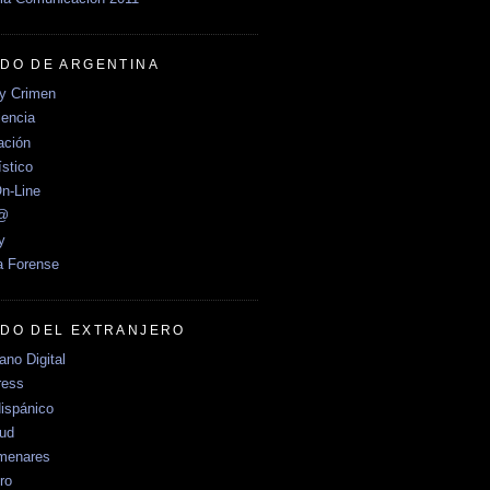
DO DE ARGENTINA
y Crimen
encia
ción
stico
n-Line
e@
y
a Forense
DO DEL EXTRANJERO
no Digital
ress
ispánico
Sud
menares
ro