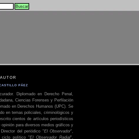
 AUTOR
CASTILLO PÁEZ
curador. Diplomado en Derecho Penal,
dadana, Ciencias Forenses y Perfilación
plomado en Derechos Humanos (UPC). Se
do en temas policiales, criminológicos y
escrito cientos de artículos periodísticos
 opinión para diversos medios gráficos y
 Director del periódico "
El Observador
",
ciclo político "
El Observador Radial
",