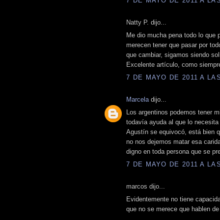
7 DE MAYO DE 2011 A LAS
Natty P. dijo...
Me dio mucha pena todo lo que p
merecen tener que pasar por tod
que cambiar, sigamos siendo sol
Excelente artículo, como siempr
7 DE MAYO DE 2011 A LAS
Marcela
dijo...
Los argentinos podemos tener mi
todavía ayuda al que lo necesita
Agustín se equivocó, está bien q
no nos dejemos matar esa carida
digno en toda persona que se pr
7 DE MAYO DE 2011 A LAS
marcos dijo...
Evidentemente no tiene capacidad
que no se merece que hablen de 