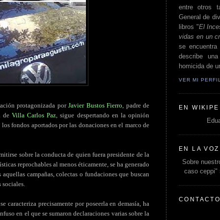
entre otros t
General de div
libros "
El Ince
vidas en un c
se encuentra 
describe un
homicida de un
VER MI PERF
tuación protagonizada por
Javier Bustos Fierro
, padre de
EN WIKIPE
ía de
Villa Carlos Paz
, sigue despertando en la opinión
Edua
 los fondos aportados por las donaciones en el marco de
EN LA VOZ
itirse sobre la conducta de quien fuera presidente de la
Sobre nuestro
rísticas reprochables al menos éticamente, se ha generado
caso ceppi"
s aquellas campañas, colectas o fundaciones que buscan
 sociales.
CONTACT
 se caracteriza precisamente por poseerla en demasía, ha
fuso en el que se sumaron declaraciones varias sobre la