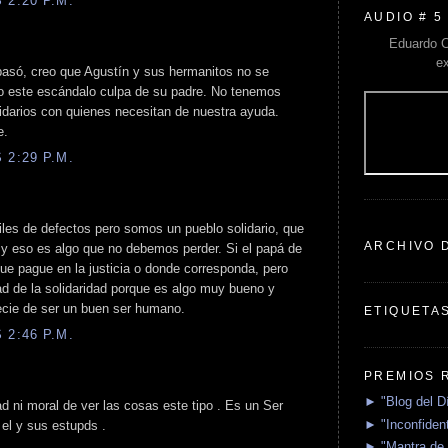
 2:20 P.M.
AUDIO # 5
Eduardo C
e
asó, creo que Agustín y sus hermanitos no se
o este escándalo culpa de su padre. No tenemos
idarios con quienes necesitan de nuestra ayuda.
e.
 2:29 P.M.
les de defectos pero somos un pueblo solidario, que
ARCHIVO 
 y eso es algo que no debemos perder. Si el papá de
ue pague en la justicia o donde corresponda, pero
d de la solidaridad porque es algo muy bueno y
ecie de ser un buen ser humano.
ETIQUETA
 2:46 P.M.
PREMIOS 
► "Blog del D
 ni moral de ver las cosas este tipo . Es un Ser
► "Inconfident
el y sus estupds .
► "Mantra de 