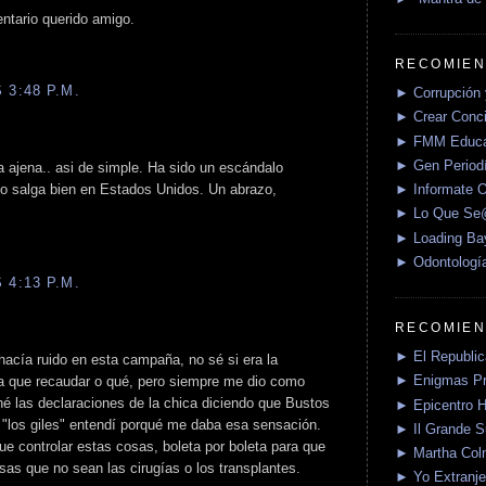
tario querido amigo.
RECOMIEN
 3:48 P.M.
► Corrupción 
► Crear Conci
► FMM Educa
► Gen Periodí
a ajena.. asi de simple. Ha sido un escándalo
► Informate O
do salga bien en Estados Unidos. Un abrazo,
► Lo Que S
► Loading Ba
► Odontologí
 4:13 P.M.
RECOMIEN
► El Republica
hacía ruido en esta campaña, no sé si era la
► Enigmas P
a que recaudar o qué, pero siempre me dio como
é las declaraciones de la chica diciendo que Bustos
► Epicentro H
o "los giles" entendí porqué me daba esa sensación.
► Il Grande 
ue controlar estas cosas, boleta por boleta para que
► Martha Col
sas que no sean las cirugías o los transplantes.
► Yo Extranje