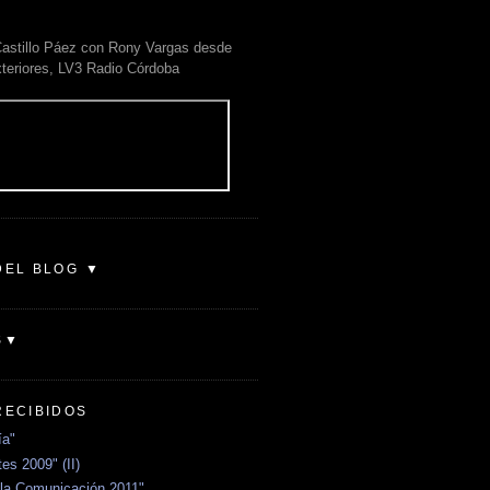
astillo Páez con Rony Vargas desde
xteriores, LV3 Radio Córdoba
DEL BLOG ▼
S▼
RECIBIDOS
ía"
es 2009" (II)
la Comunicación 2011"