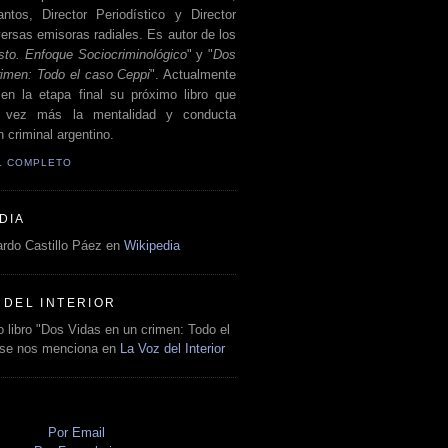
antos, Director Periodístico y Director
ersas emisoras radiales. Es autor de los
sto. Enfoque Sociocriminológico
" y "
Dos
rimen: Todo el caso Ceppi
". Actualmente
en la etapa final su próximo libro que
a vez más la mentalidad y conducta
 criminal argentino.
IL COMPLETO
DIA
rdo Castillo Páez en
Wikipedia
 DEL INTERIOR
 libro "Dos Vidas en un crimen: Todo el
 se nos menciona en
La Voz del Interior
O
Por Email