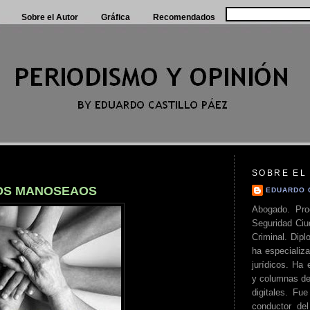
Sobre el Autor
Gráfica
Recomendados
SOBRE EL
DOS MANOSEAOS
EDUARDO 
Abogado. Pro
Seguridad Ciu
Criminal. Di
ha especializa
jurídicos. Ha 
y columnas de
digitales. Fue
conductor del 