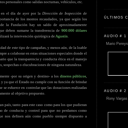
stos personales como salidas nocturnas, vehículos, etc.
o en el día de ayer por la
Dirección de Inspección de
ÚLTIMOS 
mportancia de los montos recaudados, ya que según los
as de la Fundación hay un saldo de aproximadamente
 que deben sumarse la transferencia de
900.000 dólares
AUDIO # 1
alizará la intervención quirúrgica de
Agustín
.
Mario Pereyr
idad de este tipo de campañas, y menos aún, de la loable
mpre a colaborar en estas situaciones especiales donde el
sario que la transparencia y conducta ética en el manejo
s, sospechas o elucubraciones de ninguna naturaleza.
amente -por su origen y destino- a los
dineros públicos
,
 y ya que el Estado no cumple con su función de brindar
e se esfuerce en controlar que las donaciones realizadas
AUDIO # 2
amente al objetivo propuesto.
Rony Vargas 
 un país, tanto para este caso como para los que pudieran
imo de conducta y control para que no perdamos como
que nos definen aún como pueblo siempre dispuesto a