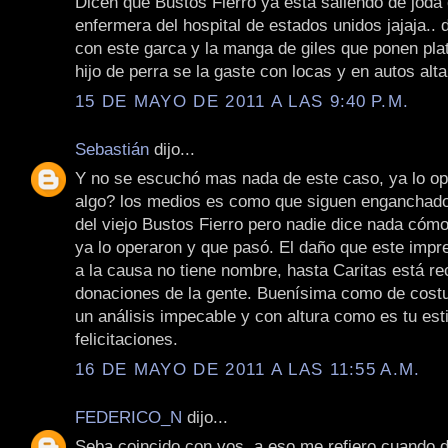
Dicen que Bustos Fierro ya está saliendo de joda
enfermera del hospital de estados unidos jajaja.. 
con este garca y la manga de giles que ponen pla
hijo de perra se la gaste con locas y en autos alt
15 DE MAYO DE 2011 A LAS 9:40 P.M.
Sebastián
dijo...
Y no se escuchó mas nada de este caso, ya lo o
algo? los medios es como que siguen enganchado
del viejo Bustos Fierro pero nadie dice nada cómo
ya lo operaron y que pasó. El daño que este impre
a la causa no tiene nombre, hasta Caritas está r
donaciones de la gente. Buenísima como de costu
un análisis impecable y con altura como es tu esti
felicitaciones.
16 DE MAYO DE 2011 A LAS 11:55 A.M.
FEDERICO_N
dijo...
Seba coincido con vos, a eso me refiero cuando d