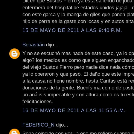
Dicen que Bustos Fierro ya está saliendo de joda
enfermera del hospital de estados unidos jajaja.. 
con este garca y la manga de giles que ponen pla
hijo de perra se la gaste con locas y en autos alt
15 DE MAYO DE 2011 A LAS 9:40 P.M.
Sebastián
dijo...
Y no se escuchó mas nada de este caso, ya lo o
algo? los medios es como que siguen enganchado
del viejo Bustos Fierro pero nadie dice nada cómo
ya lo operaron y que pasó. El daño que este impre
a la causa no tiene nombre, hasta Caritas está r
donaciones de la gente. Buenísima como de costu
un análisis impecable y con altura como es tu esti
felicitaciones.
16 DE MAYO DE 2011 A LAS 11:55 A.M.
FEDERICO_N
dijo...
Seba coincido con vos, a eso me refiero cuando d