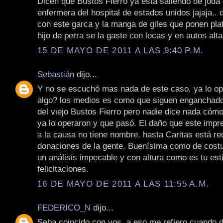
Dicen que Bustos Fierro ya está saliendo de joda
enfermera del hospital de estados unidos jajaja.. 
con este garca y la manga de giles que ponen pla
hijo de perra se la gaste con locas y en autos alt
15 DE MAYO DE 2011 A LAS 9:40 P.M.
Sebastián
dijo...
Y no se escuchó mas nada de este caso, ya lo o
algo? los medios es como que siguen enganchado
del viejo Bustos Fierro pero nadie dice nada cómo
ya lo operaron y que pasó. El daño que este impre
a la causa no tiene nombre, hasta Caritas está r
donaciones de la gente. Buenísima como de costu
un análisis impecable y con altura como es tu esti
felicitaciones.
16 DE MAYO DE 2011 A LAS 11:55 A.M.
FEDERICO_N
dijo...
Seba coincido con vos, a eso me refiero cuando d