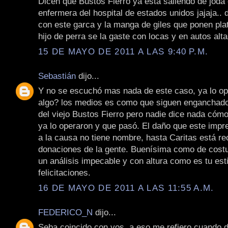
Dicen que Bustos Fierro ya está saliendo de joda
enfermera del hospital de estados unidos jajaja.. 
con este garca y la manga de giles que ponen pla
hijo de perra se la gaste con locas y en autos alt
15 DE MAYO DE 2011 A LAS 9:40 P.M.
Sebastián
dijo...
Y no se escuchó mas nada de este caso, ya lo o
algo? los medios es como que siguen enganchado
del viejo Bustos Fierro pero nadie dice nada cómo
ya lo operaron y que pasó. El daño que este impre
a la causa no tiene nombre, hasta Caritas está r
donaciones de la gente. Buenísima como de costu
un análisis impecable y con altura como es tu esti
felicitaciones.
16 DE MAYO DE 2011 A LAS 11:55 A.M.
FEDERICO_N
dijo...
Seba coincido con vos, a eso me refiero cuando d