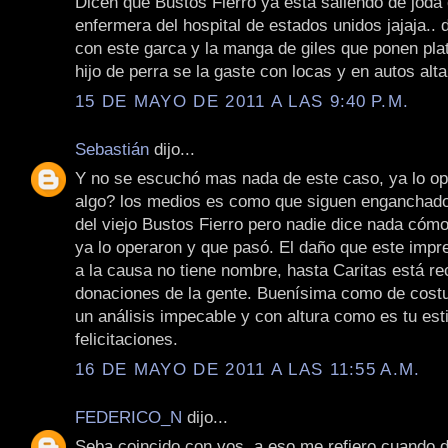
Dicen que Bustos Fierro ya está saliendo de joda
enfermera del hospital de estados unidos jajaja.. 
con este garca y la manga de giles que ponen pla
hijo de perra se la gaste con locas y en autos alt
15 DE MAYO DE 2011 A LAS 9:40 P.M.
Sebastián
dijo...
Y no se escuchó mas nada de este caso, ya lo o
algo? los medios es como que siguen enganchado
del viejo Bustos Fierro pero nadie dice nada cómo
ya lo operaron y que pasó. El daño que este impre
a la causa no tiene nombre, hasta Caritas está r
donaciones de la gente. Buenísima como de costu
un análisis impecable y con altura como es tu esti
felicitaciones.
16 DE MAYO DE 2011 A LAS 11:55 A.M.
FEDERICO_N
dijo...
Seba coincido con vos, a eso me refiero cuando d