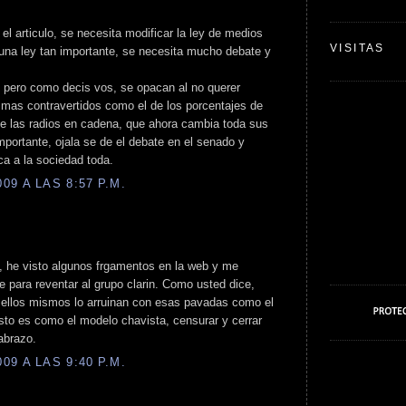
el articulo, se necesita modificar la ley de medios
VISITAS
 una ley tan importante, se necesita mucho debate y
s, pero como decis vos, se opacan al no querer
 mas contravertidos como el de los porcentajes de
de las radios en cadena, que ahora cambia toda sus
ortante, ojala se de el debate en el senado y
a a la sociedad toda.
9 A LAS 8:57 P.M.
to, he visto algunos frgamentos en la web y me
 para reventar al grupo clarin. Como usted dice,
 ellos mismos lo arruinan con esas pavadas como el
sto es como el modelo chavista, censurar y cerrar
abrazo.
9 A LAS 9:40 P.M.