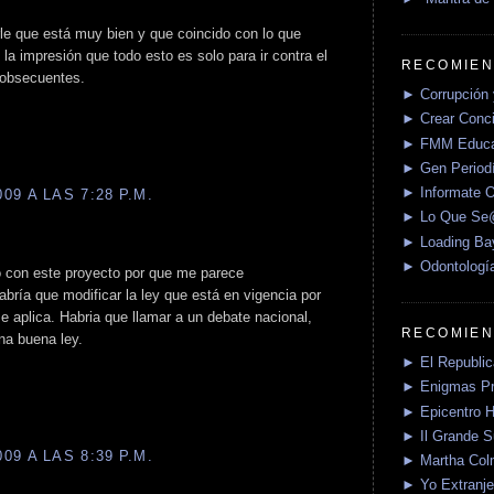
rle que está muy bien y que coincido con lo que
la impresión que todo esto es solo para ir contra el
RECOMIEN
 obsecuentes.
► Corrupción 
► Crear Conci
► FMM Educa
► Gen Periodí
► Informate O
9 A LAS 7:28 P.M.
► Lo Que S
► Loading Ba
► Odontologí
 con este proyecto por que me parece
abría que modificar la ley que está en vigencia por
se aplica. Habria que llamar a un debate nacional,
RECOMIEN
na buena ley.
► El Republica
► Enigmas P
► Epicentro H
► Il Grande 
9 A LAS 8:39 P.M.
► Martha Col
► Yo Extranje