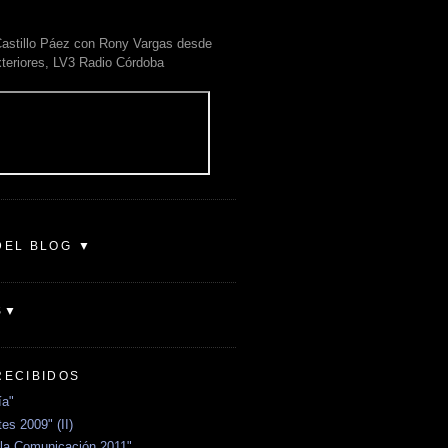
astillo Páez con Rony Vargas desde
xteriores, LV3 Radio Córdoba
DEL BLOG ▼
S▼
RECIBIDOS
ía"
es 2009" (II)
la Comunicación 2011"