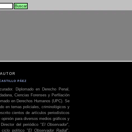
 AUTOR
CASTILLO PÁEZ
curador. Diplomado en Derecho Penal,
dadana, Ciencias Forenses y Perfilación
plomado en Derechos Humanos (UPC). Se
do en temas policiales, criminológicos y
escrito cientos de artículos periodísticos
 opinión para diversos medios gráficos y
 Director del periódico "
El Observador
",
ciclo político "
El Observador Radial
",