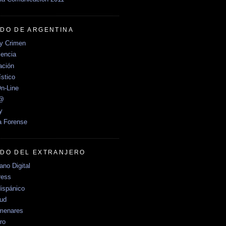
DO DE ARGENTINA
y Crimen
encia
ción
stico
n-Line
e@
y
a Forense
DO DEL EXTRANJERO
no Digital
ress
ispánico
Sud
menares
ro