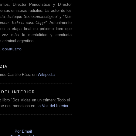
antos, Director Periodístico y Director
ersas emisoras radiales. Es autor de los
sto. Enfoque Sociocriminológico
" y "
Dos
rimen: Todo el caso Ceppi
". Actualmente
en la etapa final su próximo libro que
a vez más la mentalidad y conducta
 criminal argentino.
IL COMPLETO
DIA
rdo Castillo Páez en
Wikipedia
 DEL INTERIOR
 libro "Dos Vidas en un crimen: Todo el
 se nos menciona en
La Voz del Interior
O
Por Email