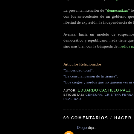
La presunta intención de “
democratizar
” l
con los antecedentes de un gobierno qu
libertad de expresión, la independencia de 
Avanzar hacia un modelo de sospechoso
democrático y republicano, nada tiene que 
sino más bien con la búsqueda de
medios a
Artículos Relacionados:
“Sinceridad total”.
“La censura, pasión de la tiranía”.
“Los ciegos y sordos que no quieren ver ni o
EDUARDO CASTILLO PÁEZ
AUTOR:
ETIQUETAS:
CENSURA
,
CRISTINA FERN
REALIDAD
69 COMENTARIOS / HACER
Diego
dijo...