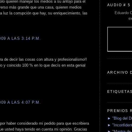
lo quieren manejar los medios a su antojo para el
AUDIO # 5
verso más grande que una casa, quieren medios
Eduardo C
a luz la corrupción que hay, su enriquecimiento, las
e
9 A LAS 3:14 P.M.
a de decir las cosas con altura y profesionalismo!!
 y coincido 100 % en lo que decís en esta genial
ARCHIVO 
ETIQUETA
9 A LAS 4:07 P.M.
PREMIOS 
► "Blog del D
por haber considerado mi pedido para que escribiera
► "Inconfident
ue usted haya tenido en cuenta mi opinión. Gracias
► "Mantra de 