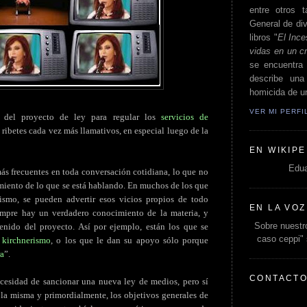
entre otros t
General de div
libros "
El Ince
vidas en un c
se encuentra 
describe un
homicida de un
VER MI PERF
 del proyecto de ley para regular los
servicios de
 ribetes cada vez más llamativos, en especial luego de la
EN WIKIPE
Edua
ás frecuentes en toda conversación cotidiana, lo que no
iento de lo que se está hablando. En muchos de los que
ismo, se pueden advertir esos vicios propios de todo
EN LA VOZ
empre hay un verdadero conocimiento de la materia, y
Sobre nuestro
enido del proyecto. Así por ejemplo, están los que se
caso ceppi"
l
kirchnerismo
, o los que le dan su apoyo sólo porque
ra
”.
CONTACT
cesidad de sancionar una nueva ley de medios, pero sí
e la misma y primordialmente, los objetivos generales de