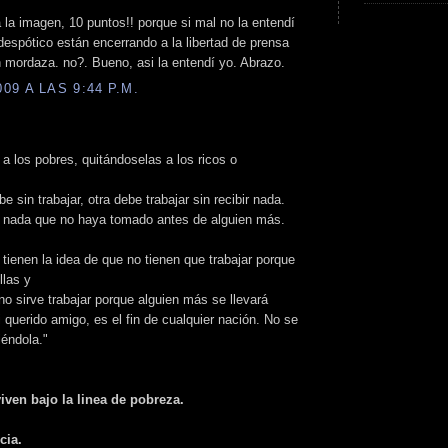
la imagen, 10 puntos!! porque si mal no la entendí
despótico están encerrando a la libertad de prensa
n mordaza. no?. Bueno, asi la entendí yo. Abrazo.
9 A LAS 9:44 P.M.
 a los pobres, quitándoselas a los ricos o
 sin trabajar, otra debe trabajar sin recibir nada.
e nada que no haya tomado antes de alguien más.
tienen la idea de que no tienen que trabajar porque
llas y
no sirve trabajar porque alguien más se llevará
i querido amigo, es el fin de cualquier nación. No se
iéndola."
iven bajo la linea de pobreza.
cia.