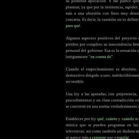
su posterior aplicación. Y me parece que
plantear, ya que por la insistencia, rapide
más a una obsesión con fines muy determ
concreta. Es decir, la cuestión no es defin
para qué
.
Algunos aspectos positivos del proyecto q
pierden por completo su trascendencia fre
personal del gobierno. Esa es la sensación
íntegramente “
en contra de
”.
Cuando el empecinamiento es absoluto, d
destructivo dirigido a uno, indefectiblemen
ser terrible.
Una ley a las apuradas, con prepotencia,
procedimientos y en clara contradicción c
se convierte en una norma verdaderamente 
Establecer por ley
qué
,
cuánto
y
cuándo
se
música que se pueden programar en las e
televisivas; así como también un dudoso mar
se parece más a
censurar
que a
regular
.