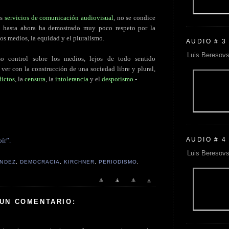
os
servicios de comunicación audiovisual
, no se condice
e hasta ahora ha demostrado muy poco respeto por la
los medios, la equidad y el pluralismo.
AUDIO # 3
Luis Beresovs
 control sobre los medios, lejos de todo sentido
ver con la construcción de una sociedad libre y plural,
dictos
, la
censura
, la
intolerancia
y el
despotismo
.-
AUDIO # 4
ír”.
Luis Beresovs
ÁNDEZ
,
DEMOCRACIA
,
KIRCHNER
,
PERIODISMO
,
 UN COMENTARIO: