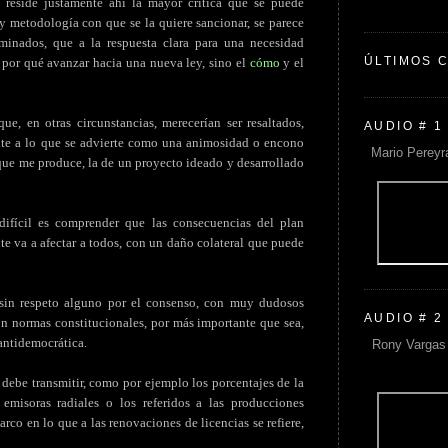
 reside justamente ahí la mayor crítica que se puede
z y metodología con que se la quiere sancionar, se parece
inados, que a la respuesta clara para una necesidad
ÚLTIMOS 
ir por qué avanzar hacia una nueva ley, sino el
cómo
y el
ue, en otras circunstancias, merecerían ser resaltados,
AUDIO # 1
nte a lo que se advierte como una animosidad o encono
Mario Pereyr
 que me produce, la de un proyecto ideado y desarrollado
ifícil es comprender que las consecuencias del plan
te va a afectar a todos, con un daño colateral que puede
 sin respeto alguno por el consenso, con muy dudosos
AUDIO # 2
on normas constitucionales, por más importante que sea,
antidemocrática.
Rony Vargas 
 debe transmitir, como por ejemplo los porcentajes de la
misoras radiales o los referidos a las producciones
co en lo que a las renovaciones de licencias se refiere,