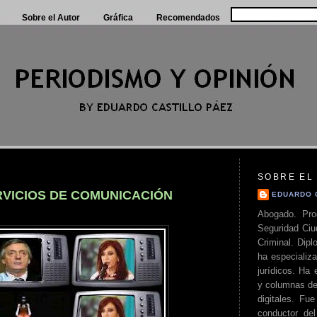
Sobre el Autor
Gráfica
Recomendados
SOBRE EL
VICIOS DE COMUNICACIÓN
EDUARDO 
Abogado. Pro
Seguridad Ciu
Criminal. Di
ha especializa
jurídicos. Ha 
y columnas de
digitales. Fue
conductor del 