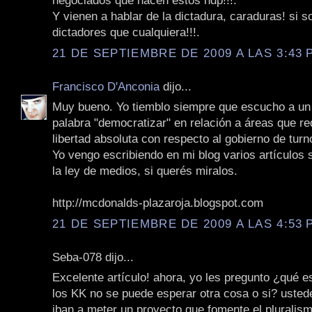
negociados que hacen estos hdp!!!.
Y vienen a hablar de la dictadura, caraduras! si s
dictadores que cualquiera!!!.
21 DE SEPTIEMBRE DE 2009 A LAS 3:43 P
Francisco D'Anconia
dijo...
Muy bueno. Yo tiemblo siempre que escucho a un p
palabra "democratizar" en relación a áreas que r
libertad absoluta con respecto al gobierno de turn
Yo vengo escribiendo en mi blog varios artículos
la ley de medios, si querés miralos.
http://mcdonalds-plazaroja.blogspot.com
21 DE SEPTIEMBRE DE 2009 A LAS 4:53 P
Seba-078 dijo...
Excelente artículo! ahora, yo les pregunto ¿qué 
los KK no se puede esperar otra cosa o si? usted
iban a meter un proyecto que fomente el pluralismo