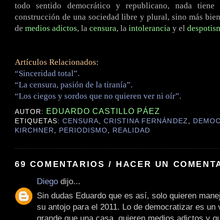
todo sentido democrático y republicano, nada tiene
construcción de una sociedad libre y plural, sino más bie
de
medios adictos
, la
censura
, la
intolerancia
y el
despotis
Artículos Relacionados:
“Sinceridad total”.
“La censura, pasión de la tiranía”.
“Los ciegos y sordos que no quieren ver ni oír”.
EDUARDO CASTILLO PÁEZ
AUTOR:
ETIQUETAS:
CENSURA
,
CRISTINA FERNÁNDEZ
,
DEMOC
KIRCHNER
,
PERIODISMO
,
REALIDAD
69 COMENTARIOS / HACER UN COMENT
Diego
dijo...
Sin dudas Eduardo que es así, solo quieren mane
su antojo para el 2011. Lo de democratizar es un
grande que una casa, quieren medios adictos y qu