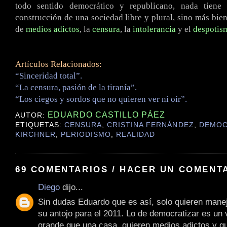
todo sentido democrático y republicano, nada tiene
construcción de una sociedad libre y plural, sino más bie
de
medios adictos
, la
censura
, la
intolerancia
y el
despotis
Artículos Relacionados:
“Sinceridad total”.
“La censura, pasión de la tiranía”.
“Los ciegos y sordos que no quieren ver ni oír”.
EDUARDO CASTILLO PÁEZ
AUTOR:
ETIQUETAS:
CENSURA
,
CRISTINA FERNÁNDEZ
,
DEMOC
KIRCHNER
,
PERIODISMO
,
REALIDAD
69 COMENTARIOS / HACER UN COMENT
Diego
dijo...
Sin dudas Eduardo que es así, solo quieren mane
su antojo para el 2011. Lo de democratizar es un
grande que una casa, quieren medios adictos y qu