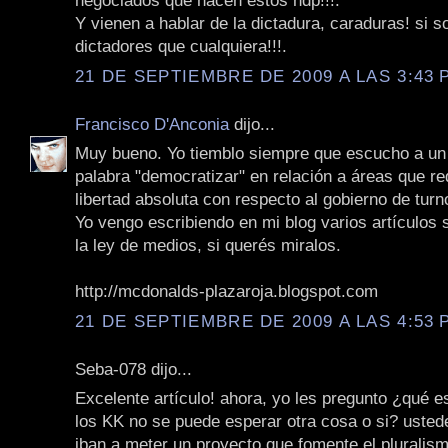
negociados que hacen estos hdp!!!.
Y vienen a hablar de la dictadura, caraduras! si s
dictadores que cualquiera!!!.
21 DE SEPTIEMBRE DE 2009 A LAS 3:43 P
Francisco D'Anconia
dijo...
Muy bueno. Yo tiemblo siempre que escucho a un p
palabra "democratizar" en relación a áreas que r
libertad absoluta con respecto al gobierno de turn
Yo vengo escribiendo en mi blog varios artículos
la ley de medios, si querés miralos.
http://mcdonalds-plazaroja.blogspot.com
21 DE SEPTIEMBRE DE 2009 A LAS 4:53 P
Seba-078 dijo...
Excelente artículo! ahora, yo les pregunto ¿qué 
los KK no se puede esperar otra cosa o si? usted
iban a meter un proyecto que fomente el pluralismo