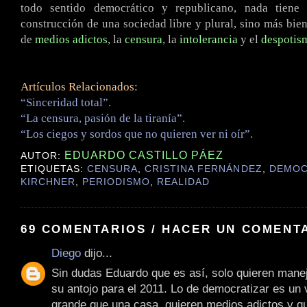
todo sentido democrático y republicano, nada tiene
construcción de una sociedad libre y plural, sino más bie
de
medios adictos
, la
censura
, la
intolerancia
y el
despotis
Artículos Relacionados:
“Sinceridad total”.
“La censura, pasión de la tiranía”.
“Los ciegos y sordos que no quieren ver ni oír”.
EDUARDO CASTILLO PÁEZ
AUTOR:
ETIQUETAS:
CENSURA
,
CRISTINA FERNÁNDEZ
,
DEMOC
KIRCHNER
,
PERIODISMO
,
REALIDAD
69 COMENTARIOS / HACER UN COMENT
Diego
dijo...
Sin dudas Eduardo que es así, solo quieren mane
su antojo para el 2011. Lo de democratizar es un
grande que una casa, quieren medios adictos y qu