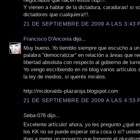
negociados que hacen estos hdp!!!.
Y vienen a hablar de la dictadura, caraduras! si s
dictadores que cualquiera!!!.
21 DE SEPTIEMBRE DE 2009 A LAS 3:43 P
Francisco D'Anconia
dijo...
Muy bueno. Yo tiemblo siempre que escucho a un p
palabra "democratizar" en relación a áreas que r
libertad absoluta con respecto al gobierno de turn
Yo vengo escribiendo en mi blog varios artículos
la ley de medios, si querés miralos.
http://mcdonalds-plazaroja.blogspot.com
21 DE SEPTIEMBRE DE 2009 A LAS 4:53 P
Seba-078 dijo...
Excelente artículo! ahora, yo les pregunto ¿qué 
los KK no se puede esperar otra cosa o si? usted
iban a meter un proyecto que fomente el pluralismo