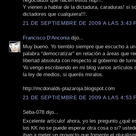
negociados que hacen estos hdp!!!.
Y vienen a hablar de la dictadura, caraduras! si s
dictadores que cualquiera!!!.
21 DE SEPTIEMBRE DE 2009 A LAS 3:43 P
Francisco D'Anconia
dijo...
Muy bueno. Yo tiemblo siempre que escucho a un p
palabra "democratizar" en relación a áreas que r
libertad absoluta con respecto al gobierno de turn
Yo vengo escribiendo en mi blog varios artículos
la ley de medios, si querés miralos.
http://mcdonalds-plazaroja.blogspot.com
21 DE SEPTIEMBRE DE 2009 A LAS 4:53 P
Seba-078 dijo...
Excelente artículo! ahora, yo les pregunto ¿qué 
los KK no se puede esperar otra cosa o si? usted
iban a meter un proyecto que fomente el pluralismo