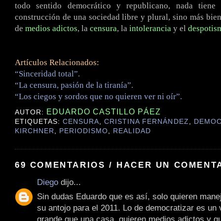
todo sentido democrático y republicano, nada tiene
construcción de una sociedad libre y plural, sino más bie
de
medios adictos
, la
censura
, la
intolerancia
y el
despotis
Artículos Relacionados:
“Sinceridad total”.
“La censura, pasión de la tiranía”.
“Los ciegos y sordos que no quieren ver ni oír”.
EDUARDO CASTILLO PÁEZ
AUTOR:
ETIQUETAS:
CENSURA
,
CRISTINA FERNÁNDEZ
,
DEMOC
KIRCHNER
,
PERIODISMO
,
REALIDAD
69 COMENTARIOS / HACER UN COMENT
Diego
dijo...
Sin dudas Eduardo que es así, solo quieren mane
su antojo para el 2011. Lo de democratizar es un
grande que una casa, quieren medios adictos y qu