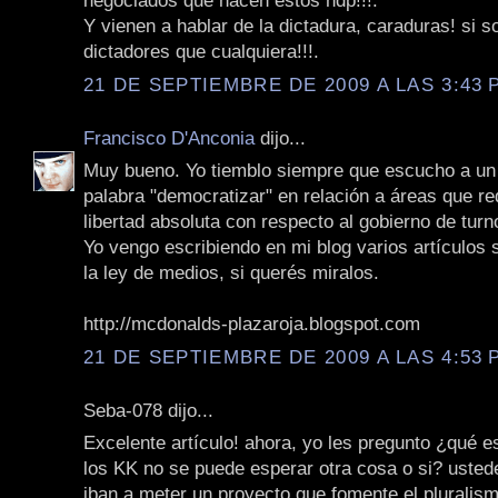
negociados que hacen estos hdp!!!.
Y vienen a hablar de la dictadura, caraduras! si s
dictadores que cualquiera!!!.
21 DE SEPTIEMBRE DE 2009 A LAS 3:43 P
Francisco D'Anconia
dijo...
Muy bueno. Yo tiemblo siempre que escucho a un p
palabra "democratizar" en relación a áreas que r
libertad absoluta con respecto al gobierno de turn
Yo vengo escribiendo en mi blog varios artículos
la ley de medios, si querés miralos.
http://mcdonalds-plazaroja.blogspot.com
21 DE SEPTIEMBRE DE 2009 A LAS 4:53 P
Seba-078 dijo...
Excelente artículo! ahora, yo les pregunto ¿qué 
los KK no se puede esperar otra cosa o si? usted
iban a meter un proyecto que fomente el pluralismo