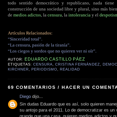
todo sentido democrático y republicano, nada tiene
construcción de una sociedad libre y plural, sino más bie
de
medios adictos
, la
censura
, la
intolerancia
y el
despotis
Artículos Relacionados:
“Sinceridad total”.
“La censura, pasión de la tiranía”.
“Los ciegos y sordos que no quieren ver ni oír”.
EDUARDO CASTILLO PÁEZ
AUTOR:
ETIQUETAS:
CENSURA
,
CRISTINA FERNÁNDEZ
,
DEMOC
KIRCHNER
,
PERIODISMO
,
REALIDAD
69 COMENTARIOS / HACER UN COMENT
Diego
dijo...
Sin dudas Eduardo que es así, solo quieren mane
su antojo para el 2011. Lo de democratizar es un
grande que una casa, quieren medios adictos y qu