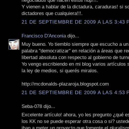
negociados que hacen estos hdp!!!.
Y vienen a hablar de la dictadura, caraduras! si s
dictadores que cualquiera!!!.
21 DE SEPTIEMBRE DE 2009 A LAS 3:43 P
Francisco D'Anconia
dijo...
Muy bueno. Yo tiemblo siempre que escucho a un p
palabra "democratizar" en relación a áreas que r
libertad absoluta con respecto al gobierno de turn
Yo vengo escribiendo en mi blog varios artículos
la ley de medios, si querés miralos.
http://mcdonalds-plazaroja.blogspot.com
21 DE SEPTIEMBRE DE 2009 A LAS 4:53 P
Seba-078 dijo...
Excelente artículo! ahora, yo les pregunto ¿qué 
los KK no se puede esperar otra cosa o si? usted
iban a meter un proyecto que fomente el pluralismo