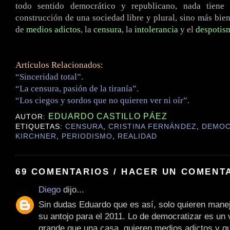
todo sentido democrático y republicano, nada tiene
construcción de una sociedad libre y plural, sino más bie
de
medios adictos
, la
censura
, la
intolerancia
y el
despotis
Artículos Relacionados:
“Sinceridad total”.
“La censura, pasión de la tiranía”.
“Los ciegos y sordos que no quieren ver ni oír”.
EDUARDO CASTILLO PÁEZ
AUTOR:
ETIQUETAS:
CENSURA
,
CRISTINA FERNÁNDEZ
,
DEMOC
KIRCHNER
,
PERIODISMO
,
REALIDAD
69 COMENTARIOS / HACER UN COMENT
Diego
dijo...
Sin dudas Eduardo que es así, solo quieren mane
su antojo para el 2011. Lo de democratizar es un
grande que una casa, quieren medios adictos y qu