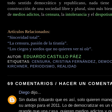
todo sentido democrático y republicano, nada tiene
construcción de una sociedad libre y plural, sino más bie
de
medios adictos
, la
censura
, la
intolerancia
y el
despotis
Artículos Relacionados:
“Sinceridad total”.
“La censura, pasión de la tiranía”.
“Los ciegos y sordos que no quieren ver ni oír”.
EDUARDO CASTILLO PÁEZ
AUTOR:
ETIQUETAS:
CENSURA
,
CRISTINA FERNÁNDEZ
,
DEMOC
KIRCHNER
,
PERIODISMO
,
REALIDAD
69 COMENTARIOS / HACER UN COMENT
Diego
dijo...
Sin dudas Eduardo que es así, solo quieren mane
su antojo para el 2011. Lo de democratizar es un
grande que una casa, quieren medios adictos y qu