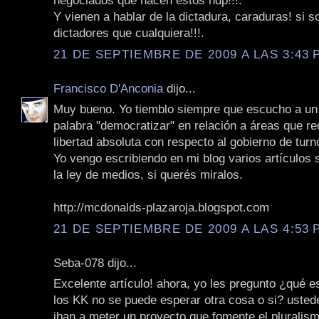
negociados que hacen estos hdp!!!.
Y vienen a hablar de la dictadura, caraduras! si s
dictadores que cualquiera!!!.
21 DE SEPTIEMBRE DE 2009 A LAS 3:43 P
Francisco D'Anconia
dijo...
Muy bueno. Yo tiemblo siempre que escucho a un p
palabra "democratizar" en relación a áreas que r
libertad absoluta con respecto al gobierno de turn
Yo vengo escribiendo en mi blog varios artículos
la ley de medios, si querés miralos.
http://mcdonalds-plazaroja.blogspot.com
21 DE SEPTIEMBRE DE 2009 A LAS 4:53 P
Seba-078 dijo...
Excelente artículo! ahora, yo les pregunto ¿qué 
los KK no se puede esperar otra cosa o si? usted
iban a meter un proyecto que fomente el pluralismo