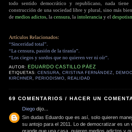
todo sentido democrático y republicano, nada tiene
construcción de una sociedad libre y plural, sino más bie
de
medios adictos
, la
censura
, la
intolerancia
y el
despotis
Artículos Relacionados:
“Sinceridad total”.
“La censura, pasión de la tiranía”.
“Los ciegos y sordos que no quieren ver ni oír”.
EDUARDO CASTILLO PÁEZ
AUTOR:
ETIQUETAS:
CENSURA
,
CRISTINA FERNÁNDEZ
,
DEMOC
KIRCHNER
,
PERIODISMO
,
REALIDAD
69 COMENTARIOS / HACER UN COMENT
Diego
dijo...
Sin dudas Eduardo que es así, solo quieren mane
su antojo para el 2011. Lo de democratizar es un
grande que una casa, quieren medios adictos y qu