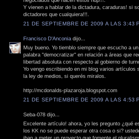
negociados que hacen estos hdp!!!.
Y vienen a hablar de la dictadura, caraduras! si s
dictadores que cualquiera!!!.
21 DE SEPTIEMBRE DE 2009 A LAS 3:43 P
Francisco D'Anconia
dijo...
Muy bueno. Yo tiemblo siempre que escucho a un p
palabra "democratizar" en relación a áreas que r
libertad absoluta con respecto al gobierno de turn
Yo vengo escribiendo en mi blog varios artículos
la ley de medios, si querés miralos.
http://mcdonalds-plazaroja.blogspot.com
21 DE SEPTIEMBRE DE 2009 A LAS 4:53 P
Seba-078 dijo...
Excelente artículo! ahora, yo les pregunto ¿qué 
los KK no se puede esperar otra cosa o si? usted
iban a meter un proyecto que fomente el pluralismo