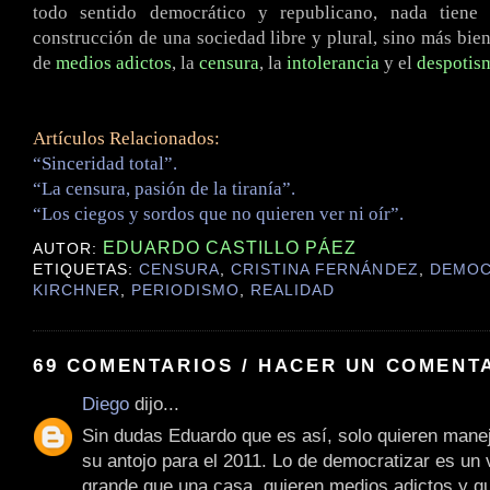
todo sentido democrático y republicano, nada tiene
construcción de una sociedad libre y plural, sino más bie
de
medios adictos
, la
censura
, la
intolerancia
y el
despotis
Artículos Relacionados:
“Sinceridad total”.
“La censura, pasión de la tiranía”.
“Los ciegos y sordos que no quieren ver ni oír”.
EDUARDO CASTILLO PÁEZ
AUTOR:
ETIQUETAS:
CENSURA
,
CRISTINA FERNÁNDEZ
,
DEMOC
KIRCHNER
,
PERIODISMO
,
REALIDAD
69 COMENTARIOS / HACER UN COMENT
Diego
dijo...
Sin dudas Eduardo que es así, solo quieren mane
su antojo para el 2011. Lo de democratizar es un
grande que una casa, quieren medios adictos y qu