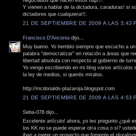
negociados que hacen estos hdp!!!.
Y vienen a hablar de la dictadura, caraduras! si s
dictadores que cualquiera!!!.
21 DE SEPTIEMBRE DE 2009 A LAS 3:43 P
Francisco D'Anconia
dijo...
Muy bueno. Yo tiemblo siempre que escucho a un p
palabra "democratizar" en relación a áreas que r
libertad absoluta con respecto al gobierno de turn
Yo vengo escribiendo en mi blog varios artículos
la ley de medios, si querés miralos.
http://mcdonalds-plazaroja.blogspot.com
21 DE SEPTIEMBRE DE 2009 A LAS 4:53 P
Seba-078 dijo...
Excelente artículo! ahora, yo les pregunto ¿qué 
los KK no se puede esperar otra cosa o si? usted
iban a meter un proyecto que fomente el pluralismo