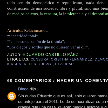
todo sentido democrático y republicano, nada tiene
construcción de una sociedad libre y plural, sino más bie
de
medios adictos
, la
censura
, la
intolerancia
y el
despotis
Artículos Relacionados:
“Sinceridad total”.
“La censura, pasión de la tiranía”.
“Los ciegos y sordos que no quieren ver ni oír”.
EDUARDO CASTILLO PÁEZ
AUTOR:
ETIQUETAS:
CENSURA
,
CRISTINA FERNÁNDEZ
,
DEMOC
KIRCHNER
,
PERIODISMO
,
REALIDAD
69 COMENTARIOS / HACER UN COMENT
Diego
dijo...
Sin dudas Eduardo que es así, solo quieren mane
su antojo para el 2011. Lo de democratizar es un
grande que una casa, quieren medios adictos y qu