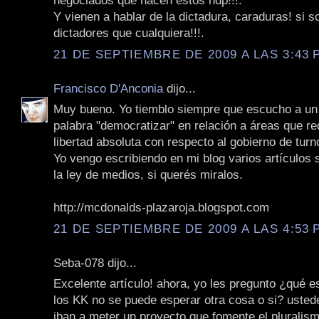
negociados que hacen estos hdp!!!.
Y vienen a hablar de la dictadura, caraduras! si s
dictadores que cualquiera!!!.
21 DE SEPTIEMBRE DE 2009 A LAS 3:43 P
Francisco D'Anconia
dijo...
Muy bueno. Yo tiemblo siempre que escucho a un p
palabra "democratizar" en relación a áreas que r
libertad absoluta con respecto al gobierno de turn
Yo vengo escribiendo en mi blog varios artículos
la ley de medios, si querés miralos.
http://mcdonalds-plazaroja.blogspot.com
21 DE SEPTIEMBRE DE 2009 A LAS 4:53 P
Seba-078 dijo...
Excelente artículo! ahora, yo les pregunto ¿qué 
los KK no se puede esperar otra cosa o si? usted
iban a meter un proyecto que fomente el pluralismo