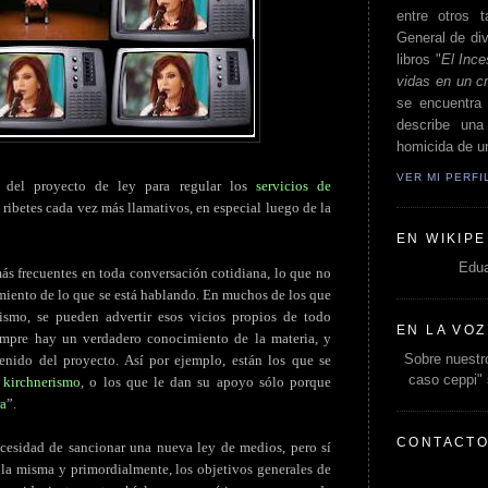
entre otros t
General de div
libros "
El Ince
vidas en un c
se encuentra 
describe un
homicida de un
VER MI PERF
 del proyecto de ley para regular los
servicios de
 ribetes cada vez más llamativos, en especial luego de la
EN WIKIPE
Edua
ás frecuentes en toda conversación cotidiana, lo que no
iento de lo que se está hablando. En muchos de los que
ismo, se pueden advertir esos vicios propios de todo
EN LA VOZ
empre hay un verdadero conocimiento de la materia, y
Sobre nuestro
enido del proyecto. Así por ejemplo, están los que se
caso ceppi"
l
kirchnerismo
, o los que le dan su apoyo sólo porque
ra
”.
CONTACT
cesidad de sancionar una nueva ley de medios, pero sí
e la misma y primordialmente, los objetivos generales de