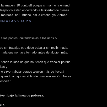
la imagen, 10 puntos!! porque si mal no la entendí
despótico están encerrando a la libertad de prensa
n mordaza. no?. Bueno, asi la entendí yo. Abrazo.
9 A LAS 9:44 P.M.
 a los pobres, quitándoselas a los ricos o
 sin trabajar, otra debe trabajar sin recibir nada.
e nada que no haya tomado antes de alguien más.
tienen la idea de que no tienen que trabajar porque
llas y
no sirve trabajar porque alguien más se llevará
i querido amigo, es el fin de cualquier nación. No se
iéndola."
iven bajo la linea de pobreza.
cia.