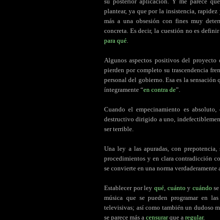
su posterior aplicación. Y me parece que
plantear, ya que por la insistencia, rapide
más a una obsesión con fines muy determ
concreta. Es decir, la cuestión no es defin
para qué
.
Algunos aspectos positivos del proyecto q
pierden por completo su trascendencia fre
personal del gobierno. Esa es la sensación
íntegramente “
en contra de
”.
Cuando el empecinamiento es absoluto, d
destructivo dirigido a uno, indefectiblemen
ser terrible.
Una ley a las apuradas, con prepotencia,
procedimientos y en clara contradicción c
se convierte en una norma verdaderamente 
Establecer por ley
qué
,
cuánto
y
cuándo
se
música que se pueden programar en las e
televisivas; así como también un dudoso mar
se parece más a
censurar
que a
regular
.