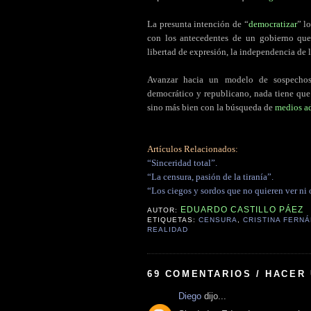
La presunta intención de “
democratizar
” l
con los antecedentes de un gobierno qu
libertad de expresión, la independencia de 
Avanzar hacia un modelo de sospechoso
democrático y republicano, nada tiene que 
sino más bien con la búsqueda de
medios a
Artículos Relacionados:
“Sinceridad total”.
“La censura, pasión de la tiranía”.
“Los ciegos y sordos que no quieren ver ni o
EDUARDO CASTILLO PÁEZ
AUTOR:
ETIQUETAS:
CENSURA
,
CRISTINA FERN
REALIDAD
69 COMENTARIOS / HACER
Diego
dijo...