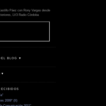
astillo Páez con Rony Vargas desde
xteriores, LV3 Radio Córdoba
DEL BLOG ▼
S▼
RECIBIDOS
ía"
es 2009" (II)
la Comunicación 2011"