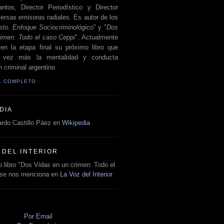
antos, Director Periodístico y Director
ersas emisoras radiales. Es autor de los
sto. Enfoque Sociocriminológico
" y "
Dos
rimen: Todo el caso Ceppi
". Actualmente
en la etapa final su próximo libro que
a vez más la mentalidad y conducta
 criminal argentino.
IL COMPLETO
DIA
rdo Castillo Páez en
Wikipedia
 DEL INTERIOR
 libro "Dos Vidas en un crimen: Todo el
 se nos menciona en
La Voz del Interior
O
Por Email