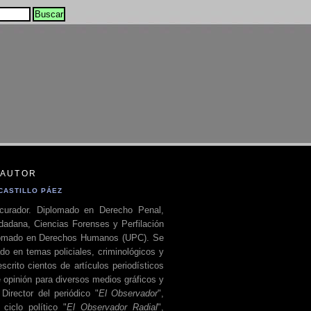
 AUTOR
CASTILLO PÁEZ
curador. Diplomado en Derecho Penal,
dadana, Ciencias Forenses y Perfilación
plomado en Derechos Humanos (UPC). Se
do en temas policiales, criminológicos y
escrito cientos de artículos periodísticos
 opinión para diversos medios gráficos y
 Director del periódico "
El Observador
",
ciclo político "
El Observador Radial
",