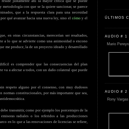
 reside justamente ahí la mayor crítica que se puede
z y metodología con que se la quiere sancionar, se parece
inados, que a la respuesta clara para una necesidad
ÚLTIMOS 
ir por qué avanzar hacia una nueva ley, sino el
cómo
y el
ue, en otras circunstancias, merecerían ser resaltados,
AUDIO # 1
nte a lo que se advierte como una animosidad o encono
Mario Pereyr
 que me produce, la de un proyecto ideado y desarrollado
ifícil es comprender que las consecuencias del plan
te va a afectar a todos, con un daño colateral que puede
 sin respeto alguno por el consenso, con muy dudosos
AUDIO # 2
on normas constitucionales, por más importante que sea,
antidemocrática.
Rony Vargas 
 debe transmitir, como por ejemplo los porcentajes de la
misoras radiales o los referidos a las producciones
co en lo que a las renovaciones de licencias se refiere,