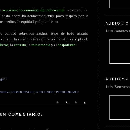
os
servicios de comunicación audiovisual
, no se condice
e hasta ahora ha demostrado muy poco respeto por la
los medios, la equidad y el pluralismo.
AUDIO # 3
Luis Beresovs
 control sobre los medios, lejos de todo sentido
ver con la construcción de una sociedad libre y plural,
dictos
, la
censura
, la
intolerancia
y el
despotismo
.-
AUDIO # 4
ír”.
Luis Beresovs
ÁNDEZ
,
DEMOCRACIA
,
KIRCHNER
,
PERIODISMO
,
 UN COMENTARIO: