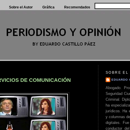
Sobre el Autor
Gráfica
Recomendados
SOBRE EL
VICIOS DE COMUNICACIÓN
EDUARDO 
Abogado. Pro
Seguridad Ciu
Criminal. Di
ha especializa
jurídicos. Ha 
y columnas de
digitales. Fue
conductor del 