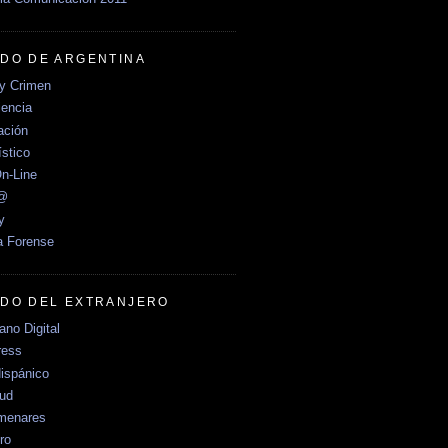
DO DE ARGENTINA
y Crimen
encia
ción
stico
n-Line
e@
y
a Forense
DO DEL EXTRANJERO
no Digital
ress
ispánico
Sud
menares
ro