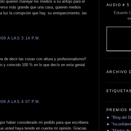
lo quieren manejar los medios a su antojo para el
AUDIO # 5
verso más grande que una casa, quieren medios
Eduardo C
a luz la corrupción que hay, su enriquecimiento, las
e
9 A LAS 3:14 P.M.
a de decir las cosas con altura y profesionalismo!!
 y coincido 100 % en lo que decís en esta genial
ARCHIVO 
ETIQUETA
9 A LAS 4:07 P.M.
PREMIOS 
► "Blog del D
por haber considerado mi pedido para que escribiera
► "Inconfident
ue usted haya tenido en cuenta mi opinión. Gracias
► "Mantra de 