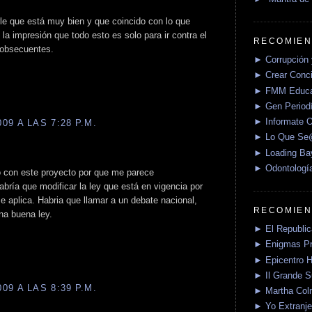
rle que está muy bien y que coincido con lo que
la impresión que todo esto es solo para ir contra el
RECOMIEN
 obsecuentes.
► Corrupción 
► Crear Conci
► FMM Educa
► Gen Periodí
► Informate O
9 A LAS 7:28 P.M.
► Lo Que S
► Loading Ba
► Odontologí
 con este proyecto por que me parece
abría que modificar la ley que está en vigencia por
se aplica. Habria que llamar a un debate nacional,
RECOMIEN
na buena ley.
► El Republica
► Enigmas P
► Epicentro H
► Il Grande 
9 A LAS 8:39 P.M.
► Martha Col
► Yo Extranje