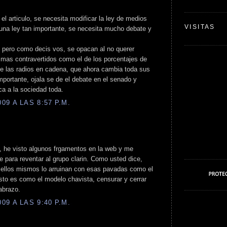
el articulo, se necesita modificar la ley de medios
VISITAS
 una ley tan importante, se necesita mucho debate y
s, pero como decis vos, se opacan al no querer
 mas contravertidos como el de los porcentajes de
de las radios en cadena, que ahora cambia toda sus
ortante, ojala se de el debate en el senado y
a a la sociedad toda.
9 A LAS 8:57 P.M.
to, he visto algunos frgamentos en la web y me
 para reventar al grupo clarin. Como usted dice,
 ellos mismos lo arruinan con esas pavadas como el
sto es como el modelo chavista, censurar y cerrar
abrazo.
9 A LAS 9:40 P.M.