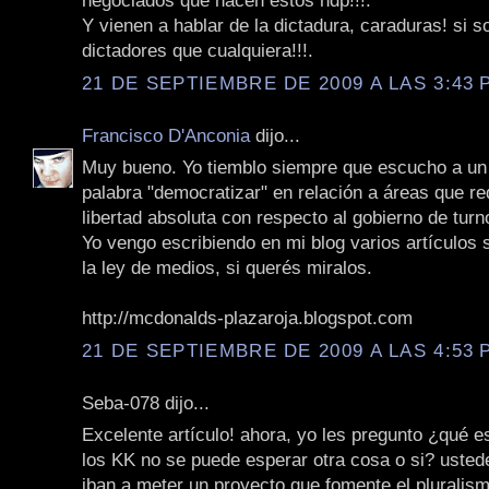
negociados que hacen estos hdp!!!.
Y vienen a hablar de la dictadura, caraduras! si s
dictadores que cualquiera!!!.
21 DE SEPTIEMBRE DE 2009 A LAS 3:43 P
Francisco D'Anconia
dijo...
Muy bueno. Yo tiemblo siempre que escucho a un p
palabra "democratizar" en relación a áreas que r
libertad absoluta con respecto al gobierno de turn
Yo vengo escribiendo en mi blog varios artículos
la ley de medios, si querés miralos.
http://mcdonalds-plazaroja.blogspot.com
21 DE SEPTIEMBRE DE 2009 A LAS 4:53 P
Seba-078 dijo...
Excelente artículo! ahora, yo les pregunto ¿qué 
los KK no se puede esperar otra cosa o si? usted
iban a meter un proyecto que fomente el pluralismo