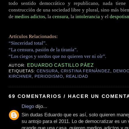
todo sentido democrático y republicano, nada tiene
construcción de una sociedad libre y plural, sino más bie
de
medios adictos
, la
censura
, la
intolerancia
y el
despotis
Artículos Relacionados:
“Sinceridad total”.
“La censura, pasión de la tiranía”.
“Los ciegos y sordos que no quieren ver ni oír”.
EDUARDO CASTILLO PÁEZ
AUTOR:
ETIQUETAS:
CENSURA
,
CRISTINA FERNÁNDEZ
,
DEMOC
KIRCHNER
,
PERIODISMO
,
REALIDAD
69 COMENTARIOS / HACER UN COMENT
Diego
dijo...
Sin dudas Eduardo que es así, solo quieren mane
su antojo para el 2011. Lo de democratizar es un
grande que una casa, quieren medios adictos y qu