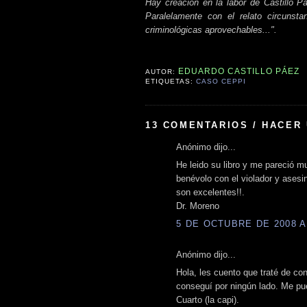
Hay creación en la labor de Castillo P
Paralelamente con el relato circunsta
criminológicas aprovechables...".
EDUARDO CASTILLO PÁEZ
AUTOR:
ETIQUETAS:
CASO CEPPI
13 COMENTARIOS / HACER
Anónimo dijo...
He leido su libro y me pareció 
benévolo con el violador y asesin
son excelentes!!.
Dr. Moreno
5 DE OCTUBRE DE 2008 A 
Anónimo dijo...
Hola, les cuento que traté de con
conseguí por ningún lado. Me pu
Cuarto (la capi).