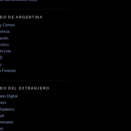
DO DE ARGENTINA
y Crimen
encia
ción
stico
n-Line
e@
y
a Forense
DO DEL EXTRANJERO
no Digital
ress
ispánico
Sud
menares
ro