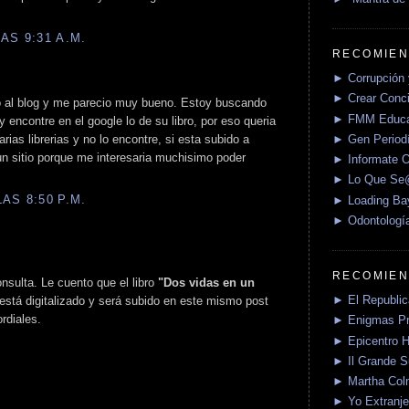
AS 9:31 A.M.
RECOMIEN
► Corrupción 
► Crear Conci
ro al blog y me parecio muy bueno. Estoy buscando
► FMM Educa
 encontre en el google lo de su libro, por eso queria
► Gen Periodí
rias librerias y no lo encontre, si esta subido a
gun sitio porque me interesaria muchisimo poder
► Informate O
► Lo Que S
AS 8:50 P.M.
► Loading Ba
► Odontologí
RECOMIEN
onsulta. Le cuento que el libro
"Dos vidas en un
► El Republica
está digitalizado y será subido en este mismo post
rdiales.
► Enigmas P
► Epicentro H
► Il Grande 
► Martha Col
► Yo Extranje