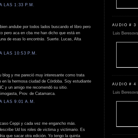
 LAS 1:33 P.M.
AUDIO # 3
bien andube por todos lados buscando el libro pero
rto pero aca en cba me han dicho que está en
Luis Beresovs
n una de esas lo encontrás. Suerte. Lucas, Alta
 LAS 10:53 P.M.
u blog y me pareció muy interesante como trata
o en la hermosa ciudad de Córdoba. Soy estudiante
AUDIO # 4
NC y un amigo me recomendó su sitio.
Luis Beresovs
 Aimogasta, Prov. de Catamarca.
 LAS 9:01 A.M.
el caso Ceppi y cada vez me engancho más.
escribe Ud los roles de victima y victimario. Es
dria que sacar otra edición. Yo tengo la quinta