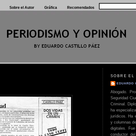
Sobre el Autor
Gráfica
Recomendados
SOBRE EL
EDUARDO 
Abogado. Pro
Seguridad Ciu
Criminal. Di
ha especializa
jurídicos. Ha 
y columnas de
digitales. Fue
conductor del 