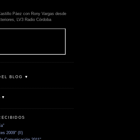
astillo Páez con Rony Vargas desde
xteriores, LV3 Radio Córdoba
DEL BLOG ▼
S▼
RECIBIDOS
ía"
es 2009" (II)
la Comunicación 2011"