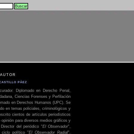
 AUTOR
CASTILLO PÁEZ
curador. Diplomado en Derecho Penal,
dadana, Ciencias Forenses y Perfilación
plomado en Derechos Humanos (UPC). Se
do en temas policiales, criminológicos y
escrito cientos de artículos periodísticos
 opinión para diversos medios gráficos y
 Director del periódico "
El Observador
",
ciclo político "
El Observador Radial
",