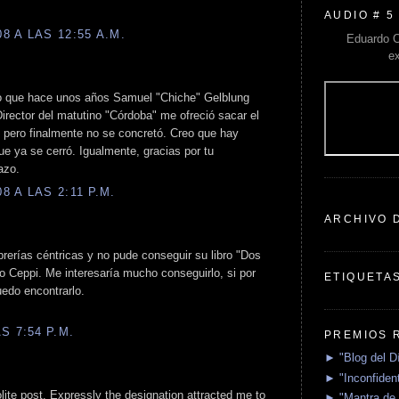
AUDIO # 5
 A LAS 12:55 A.M.
Eduardo C
e
to que hace unos años Samuel "Chiche" Gelblung
ector del matutino "Córdoba" me ofreció sacar el
o, pero finalmente no se concretó. Creo que hay
ue ya se cerró. Igualmente, gracias por tu
azo.
 A LAS 2:11 P.M.
ARCHIVO 
rerías céntricas y no pude conseguir su libro "Dos
o Ceppi. Me interesaría mucho conseguirlo, si por
ETIQUETA
edo encontrarlo.
S 7:54 P.M.
PREMIOS 
► "Blog del D
► "Inconfident
polite post. Expressly the designation attracted me to
► "Mantra de 