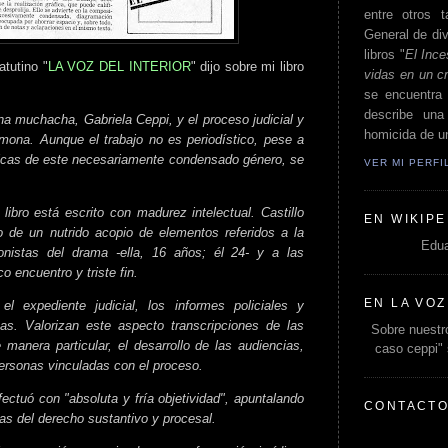
entre otros t
General de div
libros "
El Ince
tutino "
LA VOZ DEL INTERIOR
" dijo sobre mi libro
vidas en un c
se encuentra 
describe un
una muchacha, Gabriela Ceppi, y el proceso judicial y
homicida de un
ona. Aunque el trabajo no es periodístico, pese a
ticas de este necesariamente condensado género, se
VER MI PERF
libro está escrito con madurez intelectual. Castillo
EN WIKIPE
 de un nutrido acopio de elementos referidos a la
Edua
gonistas del drama -ella, 16 años; él 24- y a las
o encuentro y triste fin.
EN LA VOZ
l expediente judicial, los informes policiales y
icas. Valorizan este aspecto transcripciones de las
Sobre nuestro
 manera particular, el desarrollo de las audiencias,
caso ceppi"
rsonas vinculadas con el proceso.
fectuó con "absoluta y fría objetividad", apuntalando
CONTACT
tas del derecho sustantivo y procesal.