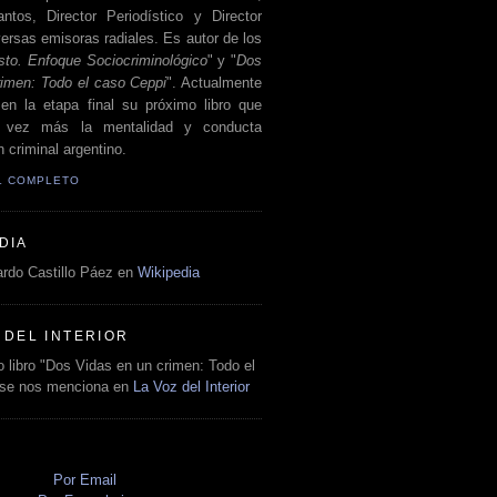
antos, Director Periodístico y Director
ersas emisoras radiales. Es autor de los
sto. Enfoque Sociocriminológico
" y "
Dos
rimen: Todo el caso Ceppi
". Actualmente
en la etapa final su próximo libro que
a vez más la mentalidad y conducta
 criminal argentino.
IL COMPLETO
DIA
rdo Castillo Páez en
Wikipedia
 DEL INTERIOR
 libro "Dos Vidas en un crimen: Todo el
 se nos menciona en
La Voz del Interior
O
Por Email