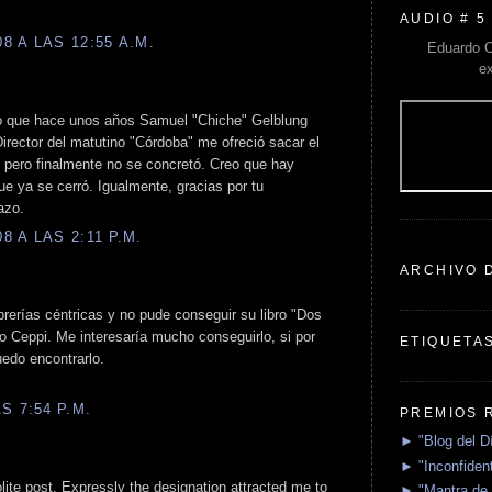
AUDIO # 5
 A LAS 12:55 A.M.
Eduardo C
e
to que hace unos años Samuel "Chiche" Gelblung
ector del matutino "Córdoba" me ofreció sacar el
o, pero finalmente no se concretó. Creo que hay
ue ya se cerró. Igualmente, gracias por tu
azo.
 A LAS 2:11 P.M.
ARCHIVO 
rerías céntricas y no pude conseguir su libro "Dos
o Ceppi. Me interesaría mucho conseguirlo, si por
ETIQUETA
edo encontrarlo.
S 7:54 P.M.
PREMIOS 
► "Blog del D
► "Inconfident
polite post. Expressly the designation attracted me to
► "Mantra de 