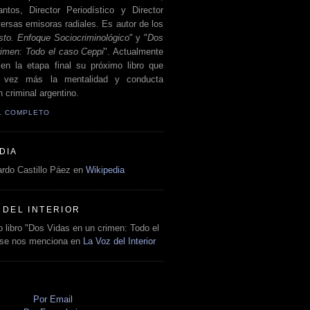
antos, Director Periodístico y Director
ersas emisoras radiales. Es autor de los
sto. Enfoque Sociocriminológico
" y "
Dos
rimen: Todo el caso Ceppi
". Actualmente
en la etapa final su próximo libro que
a vez más la mentalidad y conducta
 criminal argentino.
IL COMPLETO
DIA
rdo Castillo Páez en
Wikipedia
 DEL INTERIOR
 libro "Dos Vidas en un crimen: Todo el
 se nos menciona en
La Voz del Interior
O
Por Email