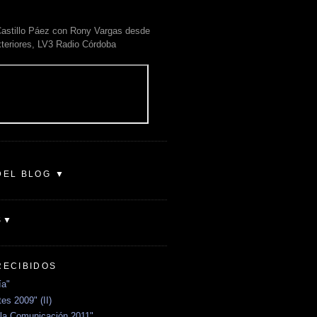
astillo Páez con Rony Vargas desde
xteriores, LV3 Radio Córdoba
DEL BLOG ▼
S▼
RECIBIDOS
ía"
es 2009" (II)
la Comunicación 2011"