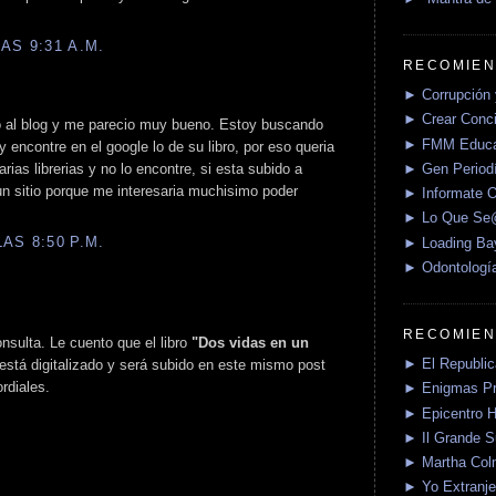
AS 9:31 A.M.
RECOMIEN
► Corrupción 
► Crear Conci
ro al blog y me parecio muy bueno. Estoy buscando
► FMM Educa
 encontre en el google lo de su libro, por eso queria
► Gen Periodí
rias librerias y no lo encontre, si esta subido a
gun sitio porque me interesaria muchisimo poder
► Informate O
► Lo Que S
AS 8:50 P.M.
► Loading Ba
► Odontologí
RECOMIEN
onsulta. Le cuento que el libro
"Dos vidas en un
► El Republica
está digitalizado y será subido en este mismo post
rdiales.
► Enigmas P
► Epicentro H
► Il Grande 
► Martha Col
► Yo Extranje