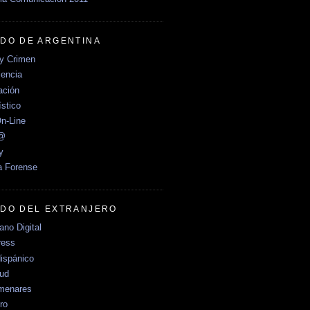
DO DE ARGENTINA
y Crimen
encia
ción
stico
n-Line
e@
y
a Forense
DO DEL EXTRANJERO
no Digital
ress
ispánico
Sud
menares
ro