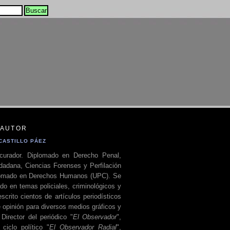
 AUTOR
CASTILLO PÁEZ
curador. Diplomado en Derecho Penal,
dadana, Ciencias Forenses y Perfilación
plomado en Derechos Humanos (UPC). Se
do en temas policiales, criminológicos y
escrito cientos de artículos periodísticos
 opinión para diversos medios gráficos y
 Director del periódico "
El Observador
",
ciclo político "
El Observador Radial
",