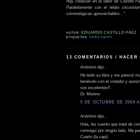
Hay creación en la labor de Castillo P
Paralelamente con el relato circunsta
criminológicas aprovechables...".
EDUARDO CASTILLO PÁEZ
AUTOR:
ETIQUETAS:
CASO CEPPI
13 COMENTARIOS / HACER
Anónimo dijo...
He leido su libro y me pareció 
benévolo con el violador y asesin
son excelentes!!.
Dr. Moreno
5 DE OCTUBRE DE 2008 A 
Anónimo dijo...
Hola, les cuento que traté de con
conseguí por ningún lado. Me pu
Cuarto (la capi).