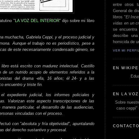
entre otros t
General de div
libros "
El Ince
tutino "
LA VOZ DEL INTERIOR
" dijo sobre mi libro
vidas en un c
se encuentra 
describe un
una muchacha, Gabriela Ceppi, y el proceso judicial y
homicida de un
ona. Aunque el trabajo no es periodístico, pese a
ticas de este necesariamente condensado género, se
VER MI PERF
libro está escrito con madurez intelectual. Castillo
EN WIKIPE
 de un nutrido acopio de elementos referidos a la
Edua
gonistas del drama -ella, 16 años; él 24- y a las
o encuentro y triste fin.
EN LA VOZ
l expediente judicial, los informes policiales y
icas. Valorizan este aspecto transcripciones de las
Sobre nuestro
 manera particular, el desarrollo de las audiencias,
caso ceppi"
rsonas vinculadas con el proceso.
fectuó con "absoluta y fría objetividad", apuntalando
CONTACT
tas del derecho sustantivo y procesal.