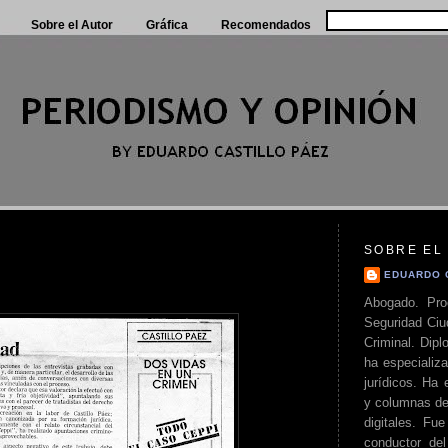
Sobre el Autor
Gráfica
Recomendados
SOBRE EL
EDUARDO 
Abogado. Pro
Seguridad Ciu
Criminal. Di
ha especializa
jurídicos. Ha 
y columnas de
digitales. Fue
conductor del 