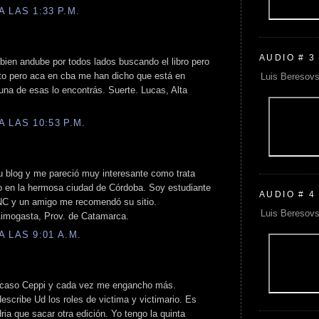
 LAS 1:33 P.M.
AUDIO # 3
bien andube por todos lados buscando el libro pero
rto pero aca en cba me han dicho que está en
Luis Beresovs
n una de esas lo encontrás. Suerte. Lucas, Alta
 LAS 10:53 P.M.
u blog y me pareció muy interesante como trata
o en la hermosa ciudad de Córdoba. Soy estudiante
AUDIO # 4
NC y un amigo me recomendó su sitio.
Luis Beresovs
 Aimogasta, Prov. de Catamarca.
 LAS 9:01 A.M.
el caso Ceppi y cada vez me engancho más.
escribe Ud los roles de victima y victimario. Es
dria que sacar otra edición. Yo tengo la quinta